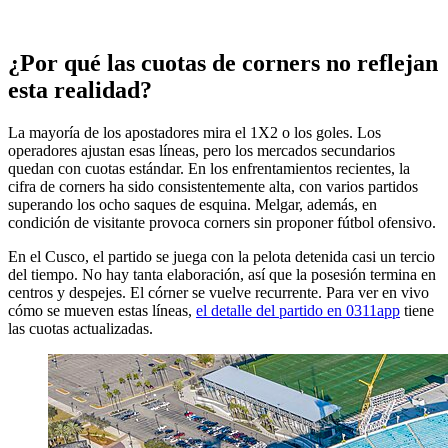
¿Por qué las cuotas de corners no reflejan
esta realidad?
La mayoría de los apostadores mira el 1X2 o los goles. Los
operadores ajustan esas líneas, pero los mercados secundarios
quedan con cuotas estándar. En los enfrentamientos recientes, la
cifra de corners ha sido consistentemente alta, con varios partidos
superando los ocho saques de esquina. Melgar, además, en
condición de visitante provoca corners sin proponer fútbol ofensivo.
En el Cusco, el partido se juega con la pelota detenida casi un tercio
del tiempo. No hay tanta elaboración, así que la posesión termina en
centros y despejes. El córner se vuelve recurrente. Para ver en vivo
cómo se mueven estas líneas,
el detalle del partido en 0311app
tiene
las cuotas actualizadas.