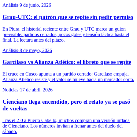
Análisis
·
9 de junio, 2026
Grau-UTC: el patrón que se repite sin pedir permiso
En Piura, el historial reciente entre Grau y UTC marca un guion
previsible: partidos cerrados, pocos goles y tensión táctica hasta el
final. La lectura antes del pitazo.
Análisis
·
8 de mayo, 2026
Garcilaso vs Alianza Atlético: el libreto que se repite
El cruce en Cusco apunta a un partido cerrado: Garcilaso empuja,
Alianza Atlético resiste y el valor se mueve hacia un marcador corto.
Noticias
·
17 de abril, 2026
Cienciano llega encendido, pero el relato ya se pasó
de vueltas
Tras el 2-0 a Puerto Cabello, muchos compran una versión inflada
de Cienciano. Los números invitan a frenar antes del duelo del
sábado.