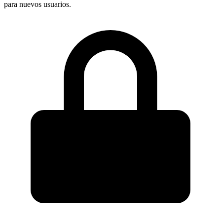
para nuevos usuarios.