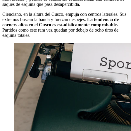
saques de esquina que pasa desapercibida.
Cienciano, en la altura del Cusco, empuja con centros laterales. Sus
extremos buscan la banda y fuerzan despejes.
La tendencia de
corners altos en el Cusco es estadísticamente comprobable.
Partidos como este rara vez quedan por debajo de ocho tiros de
esquina totales.