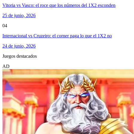
Vitoria vs Vasco: el roce que los números del 1X2 esconden
25 de junio, 2026
04
Internacional vs Cruzeiro: el corner paga lo que el 1X2 no
24 de junio, 2026
Juegos destacados
AD