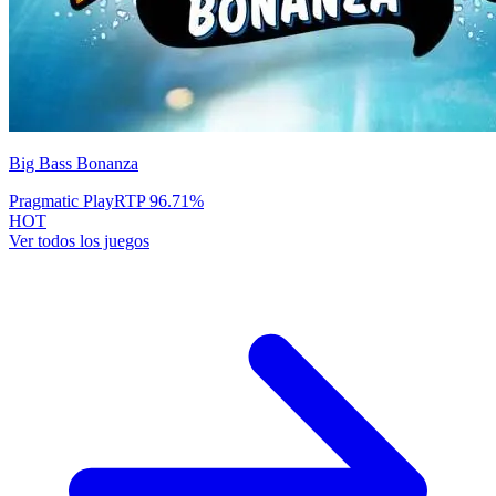
Big Bass Bonanza
Pragmatic Play
RTP
96.71
%
HOT
Ver todos los juegos