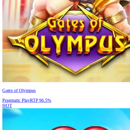
Gates of Olympus
Pragmatic Play
RTP
96.5
%
HOT