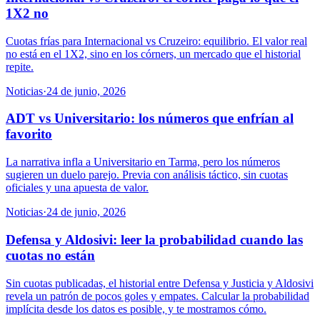
1X2 no
Cuotas frías para Internacional vs Cruzeiro: equilibrio. El valor real
no está en el 1X2, sino en los córners, un mercado que el historial
repite.
Noticias
·
24 de junio, 2026
ADT vs Universitario: los números que enfrían al
favorito
La narrativa infla a Universitario en Tarma, pero los números
sugieren un duelo parejo. Previa con análisis táctico, sin cuotas
oficiales y una apuesta de valor.
Noticias
·
24 de junio, 2026
Defensa y Aldosivi: leer la probabilidad cuando las
cuotas no están
Sin cuotas publicadas, el historial entre Defensa y Justicia y Aldosivi
revela un patrón de pocos goles y empates. Calcular la probabilidad
implícita desde los datos es posible, y te mostramos cómo.