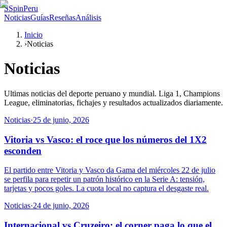
S
SpinPeru
Noticias
Guías
Reseñas
Análisis
Inicio
›
Noticias
Noticias
Ultimas noticias del deporte peruano y mundial. Liga 1, Champions
League, eliminatorias, fichajes y resultados actualizados diariamente.
Noticias
·
25 de junio, 2026
Vitoria vs Vasco: el roce que los números del 1X2
esconden
El partido entre Vitoria y Vasco da Gama del miércoles 22 de julio
se perfila para repetir un patrón histórico en la Serie A: tensión,
tarjetas y pocos goles. La cuota local no captura el desgaste real.
Noticias
·
24 de junio, 2026
Internacional vs Cruzeiro: el corner paga lo que el