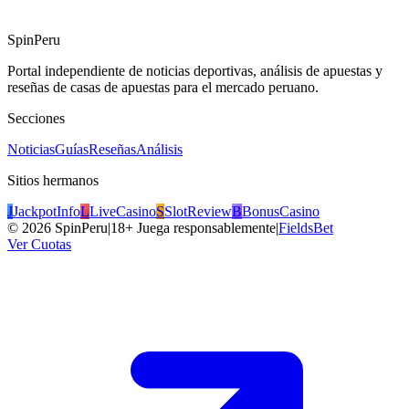
SpinPeru
Portal independiente de noticias deportivas, análisis de apuestas y
reseñas de casas de apuestas para el mercado peruano.
Secciones
Noticias
Guías
Reseñas
Análisis
Sitios hermanos
J
JackpotInfo
L
LiveCasino
S
SlotReview
B
BonusCasino
©
2026
SpinPeru
|
18+ Juega responsablemente
|
FieldsBet
Ver Cuotas