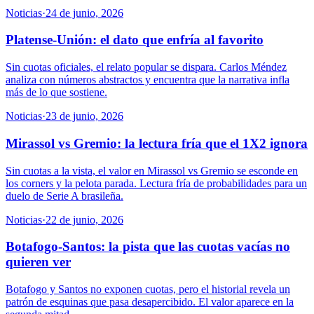
Noticias
·
24 de junio, 2026
Platense-Unión: el dato que enfría al favorito
Sin cuotas oficiales, el relato popular se dispara. Carlos Méndez
analiza con números abstractos y encuentra que la narrativa infla
más de lo que sostiene.
Noticias
·
23 de junio, 2026
Mirassol vs Gremio: la lectura fría que el 1X2 ignora
Sin cuotas a la vista, el valor en Mirassol vs Gremio se esconde en
los corners y la pelota parada. Lectura fría de probabilidades para un
duelo de Serie A brasileña.
Noticias
·
22 de junio, 2026
Botafogo-Santos: la pista que las cuotas vacías no
quieren ver
Botafogo y Santos no exponen cuotas, pero el historial revela un
patrón de esquinas que pasa desapercibido. El valor aparece en la