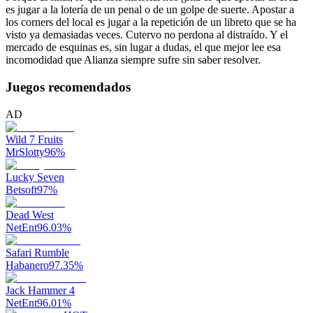
es jugar a la lotería de un penal o de un golpe de suerte. Apostar a
los corners del local es jugar a la repetición de un libreto que se ha
visto ya demasiadas veces. Cutervo no perdona al distraído. Y el
mercado de esquinas es, sin lugar a dudas, el que mejor lee esa
incomodidad que Alianza siempre sufre sin saber resolver.
Juegos recomendados
AD
Wild 7 Fruits
MrSlotty
96
%
Lucky Seven
Betsoft
97
%
Dead West
NetEnt
96.03
%
Safari Rumble
Habanero
97.35
%
Jack Hammer 4
NetEnt
96.01
%