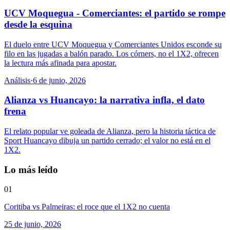
UCV Moquegua - Comerciantes: el partido se rompe
desde la esquina
El duelo entre UCV Moquegua y Comerciantes Unidos esconde su
filo en las jugadas a balón parado. Los córners, no el 1X2, ofrecen
la lectura más afinada para apostar.
Análisis
·
6 de junio, 2026
Alianza vs Huancayo: la narrativa infla, el dato
frena
El relato popular ve goleada de Alianza, pero la historia táctica de
Sport Huancayo dibuja un partido cerrado; el valor no está en el
1X2.
Lo más leído
01
Coritiba vs Palmeiras: el roce que el 1X2 no cuenta
25 de junio, 2026