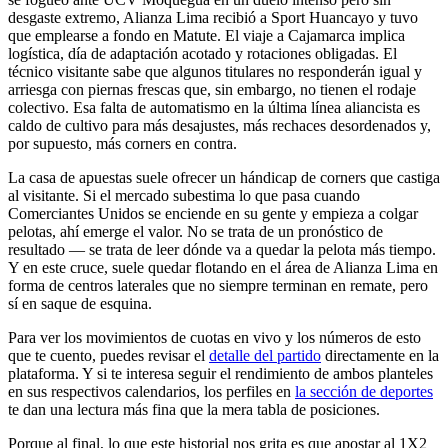
desgaste extremo, Alianza Lima recibió a Sport Huancayo y tuvo
que emplearse a fondo en Matute. El viaje a Cajamarca implica
logística, día de adaptación acotado y rotaciones obligadas. El
técnico visitante sabe que algunos titulares no responderán igual y
arriesga con piernas frescas que, sin embargo, no tienen el rodaje
colectivo. Esa falta de automatismo en la última línea aliancista es
caldo de cultivo para más desajustes, más rechaces desordenados y,
por supuesto, más corners en contra.
La casa de apuestas suele ofrecer un hándicap de corners que castiga
al visitante. Si el mercado subestima lo que pasa cuando
Comerciantes Unidos se enciende en su gente y empieza a colgar
pelotas, ahí emerge el valor. No se trata de un pronóstico de
resultado — se trata de leer dónde va a quedar la pelota más tiempo.
Y en este cruce, suele quedar flotando en el área de Alianza Lima en
forma de centros laterales que no siempre terminan en remate, pero
sí en saque de esquina.
Para ver los movimientos de cuotas en vivo y los números de esto
que te cuento, puedes revisar el
detalle del partido
directamente en la
plataforma. Y si te interesa seguir el rendimiento de ambos planteles
en sus respectivos calendarios, los perfiles en
la sección de deportes
te dan una lectura más fina que la mera tabla de posiciones.
Porque al final, lo que este historial nos grita es que apostar al 1X2