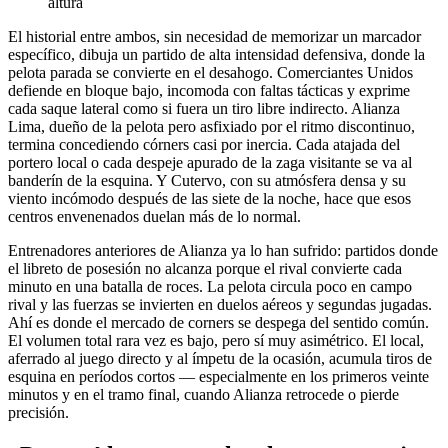
altura
El historial entre ambos, sin necesidad de memorizar un marcador
específico, dibuja un partido de alta intensidad defensiva, donde la
pelota parada se convierte en el desahogo. Comerciantes Unidos
defiende en bloque bajo, incomoda con faltas tácticas y exprime
cada saque lateral como si fuera un tiro libre indirecto. Alianza
Lima, dueño de la pelota pero asfixiado por el ritmo discontinuo,
termina concediendo córners casi por inercia. Cada atajada del
portero local o cada despeje apurado de la zaga visitante se va al
banderín de la esquina. Y Cutervo, con su atmósfera densa y su
viento incómodo después de las siete de la noche, hace que esos
centros envenenados duelan más de lo normal.
Entrenadores anteriores de Alianza ya lo han sufrido: partidos donde
el libreto de posesión no alcanza porque el rival convierte cada
minuto en una batalla de roces. La pelota circula poco en campo
rival y las fuerzas se invierten en duelos aéreos y segundas jugadas.
Ahí es donde el mercado de corners se despega del sentido común.
El volumen total rara vez es bajo, pero sí muy asimétrico. El local,
aferrado al juego directo y al ímpetu de la ocasión, acumula tiros de
esquina en períodos cortos — especialmente en los primeros veinte
minutos y en el tramo final, cuando Alianza retrocede o pierde
precisión.