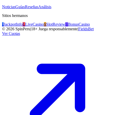
Noticias
Guías
Reseñas
Análisis
Sitios hermanos
J
JackpotInfo
L
LiveCasino
S
SlotReview
B
BonusCasino
©
2026
SpinPeru
|
18+ Juega responsablemente
|
FieldsBet
Ver Cuotas