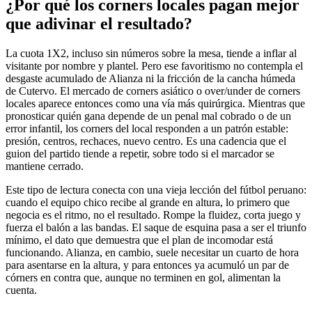
¿Por qué los corners locales pagan mejor
que adivinar el resultado?
La cuota 1X2, incluso sin números sobre la mesa, tiende a inflar al
visitante por nombre y plantel. Pero ese favoritismo no contempla el
desgaste acumulado de Alianza ni la fricción de la cancha húmeda
de Cutervo. El mercado de corners asiático o over/under de corners
locales aparece entonces como una vía más quirúrgica. Mientras que
pronosticar quién gana depende de un penal mal cobrado o de un
error infantil, los corners del local responden a un patrón estable:
presión, centros, rechaces, nuevo centro. Es una cadencia que el
guion del partido tiende a repetir, sobre todo si el marcador se
mantiene cerrado.
Este tipo de lectura conecta con una vieja lección del fútbol peruano:
cuando el equipo chico recibe al grande en altura, lo primero que
negocia es el ritmo, no el resultado. Rompe la fluidez, corta juego y
fuerza el balón a las bandas. El saque de esquina pasa a ser el triunfo
mínimo, el dato que demuestra que el plan de incomodar está
funcionando. Alianza, en cambio, suele necesitar un cuarto de hora
para asentarse en la altura, y para entonces ya acumuló un par de
córners en contra que, aunque no terminen en gol, alimentan la
cuenta.