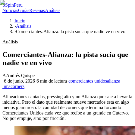
S
SpinPeru
Noticias
Guías
Reseñas
Análisis
Inicio
›
Análisis
›
Comerciantes-Alianza: la pista sucia que nadie ve en vivo
Análisis
Comerciantes-Alianza: la pista sucia que
nadie ve en vivo
A
Andrés Quispe
·
6 de junio, 2026
·
6 min
de lectura
·
comerciantes unidos
alianza
lima
corners
Alineaciones cantadas, pressing alto y un Alianza que sale a llevar la
iniciativa. Pero el dato que realmente mueve mercados está en algo
menos glamuroso: la cantidad de corners que termina forzando
Comerciantes Unidos cada vez que recibe a un grande en Cutervo.
No por empuje, sino por fricción.