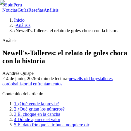
S
SpinPeru
Noticias
Guías
Reseñas
Análisis
Inicio
›
Análisis
›
Newell's-Talleres: el relato de goles choca con la historia
Análisis
Newell's-Talleres: el relato de goles choca
con la historia
A
Andrés Quispe
·
14 de junio, 2026
·
4 min
de lectura
·
newells old boys
talleres
cordoba
historial enfrentamientos
Contenido del artículo
1.
¿Qué vende la previa?
2.
¿Qué gritan los números?
3.
El choque en la cancha
4.
Dónde aparece el valor
5.
El dato frío que la tribuna no quiere oír