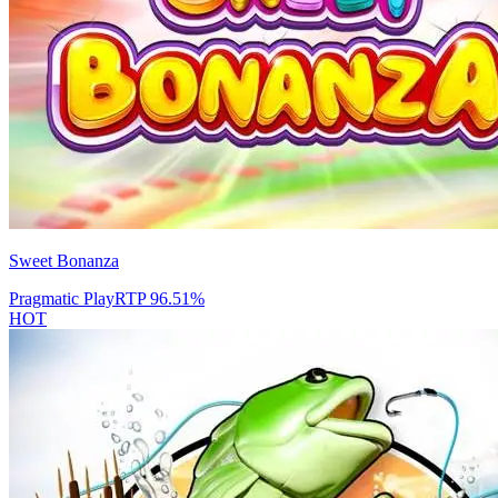
Sweet Bonanza
Pragmatic Play
RTP
96.51
%
HOT