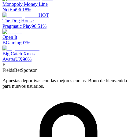
Monopoly Money Line
NetEnt
96.18
%
HOT
The Dog House
Pragmatic Play
96.51
%
Open It
BGaming
97
%
Big Catch Xmas
AvatarUX
96
%
F
FieldsBet
Sponsor
Apuestas deportivas con las mejores cuotas. Bono de bienvenida
para nuevos usuarios.