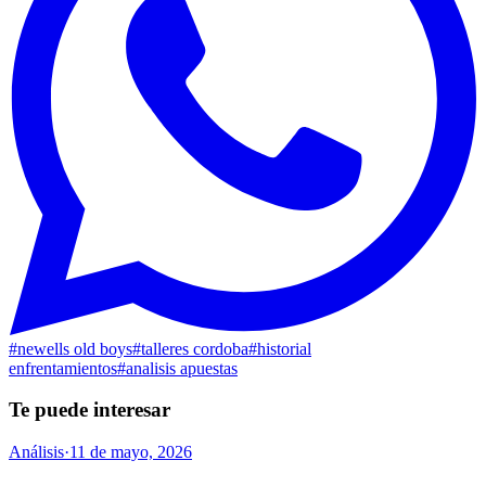
#
newells old boys
#
talleres cordoba
#
historial
enfrentamientos
#
analisis apuestas
Te puede interesar
Análisis
·
11 de mayo, 2026