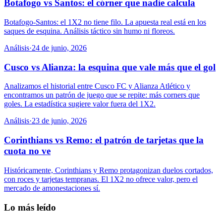
Botafogo vs Santos: el córner que nadie calcula
Botafogo-Santos: el 1X2 no tiene filo. La apuesta real está en los
saques de esquina. Análisis táctico sin humo ni floreos.
Análisis
·
24 de junio, 2026
Cusco vs Alianza: la esquina que vale más que el gol
Analizamos el historial entre Cusco FC y Alianza Atlético y
encontramos un patrón de juego que se repite: más corners que
goles. La estadística sugiere valor fuera del 1X2.
Análisis
·
23 de junio, 2026
Corinthians vs Remo: el patrón de tarjetas que la
cuota no ve
Históricamente, Corinthians y Remo protagonizan duelos cortados,
con roces y tarjetas tempranas. El 1X2 no ofrece valor, pero el
mercado de amonestaciones sí.
Lo más leído