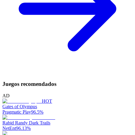
Juegos recomendados
AD
HOT
Gates of Olympus
Pragmatic Play
96.5
%
Rabid Randy Dark Trails
NetEnt
96.13
%