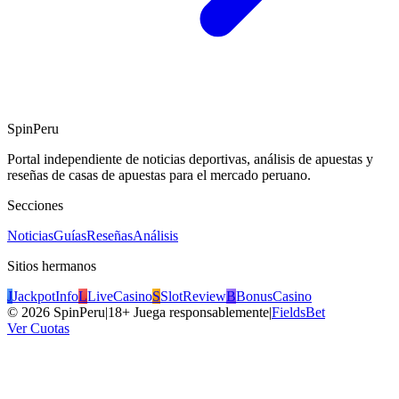
SpinPeru
Portal independiente de noticias deportivas, análisis de apuestas y
reseñas de casas de apuestas para el mercado peruano.
Secciones
Noticias
Guías
Reseñas
Análisis
Sitios hermanos
J
JackpotInfo
L
LiveCasino
S
SlotReview
B
BonusCasino
©
2026
SpinPeru
|
18+ Juega responsablemente
|
FieldsBet
Ver Cuotas