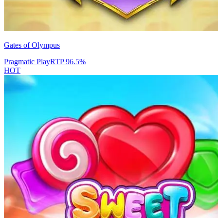
Gates of Olympus
Pragmatic Play
RTP
96.5
%
HOT