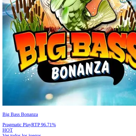
Big Bass Bonanza
Pragmatic Play
RTP
96.71
%
HOT
Ver todos los juegos