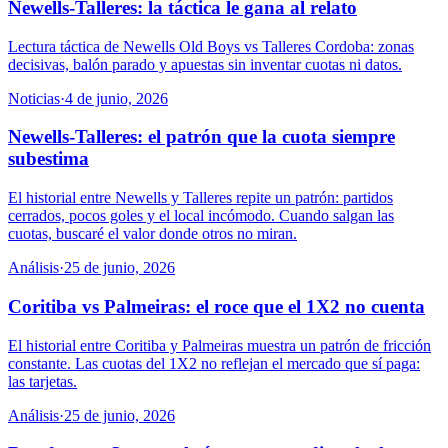
Newells-Talleres: la táctica le gana al relato
Lectura táctica de Newells Old Boys vs Talleres Cordoba: zonas
decisivas, balón parado y apuestas sin inventar cuotas ni datos.
Noticias
·
4 de junio, 2026
Newells-Talleres: el patrón que la cuota siempre
subestima
El historial entre Newells y Talleres repite un patrón: partidos
cerrados, pocos goles y el local incómodo. Cuando salgan las
cuotas, buscaré el valor donde otros no miran.
Análisis
·
25 de junio, 2026
Coritiba vs Palmeiras: el roce que el 1X2 no cuenta
El historial entre Coritiba y Palmeiras muestra un patrón de fricción
constante. Las cuotas del 1X2 no reflejan el mercado que sí paga:
las tarjetas.
Análisis
·
25 de junio, 2026