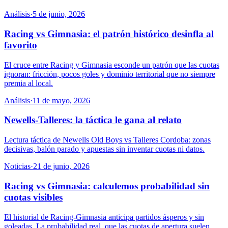
Análisis
·
5 de junio, 2026
Racing vs Gimnasia: el patrón histórico desinfla al
favorito
El cruce entre Racing y Gimnasia esconde un patrón que las cuotas
ignoran: fricción, pocos goles y dominio territorial que no siempre
premia al local.
Análisis
·
11 de mayo, 2026
Newells-Talleres: la táctica le gana al relato
Lectura táctica de Newells Old Boys vs Talleres Cordoba: zonas
decisivas, balón parado y apuestas sin inventar cuotas ni datos.
Noticias
·
21 de junio, 2026
Racing vs Gimnasia: calculemos probabilidad sin
cuotas visibles
El historial de Racing-Gimnasia anticipa partidos ásperos y sin
goleadas. La probabilidad real, que las cuotas de apertura suelen