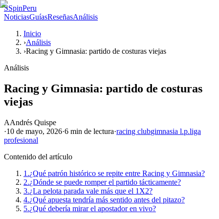
S
SpinPeru
Noticias
Guías
Reseñas
Análisis
Inicio
›
Análisis
›
Racing y Gimnasia: partido de costuras viejas
Análisis
Racing y Gimnasia: partido de costuras
viejas
A
Andrés Quispe
·
10 de mayo, 2026
·
6 min
de lectura
·
racing club
gimnasia l.p.
liga
profesional
Contenido del artículo
1.
¿Qué patrón histórico se repite entre Racing y Gimnasia?
2.
¿Dónde se puede romper el partido tácticamente?
3.
¿La pelota parada vale más que el 1X2?
4.
¿Qué apuesta tendría más sentido antes del pitazo?
5.
¿Qué debería mirar el apostador en vivo?