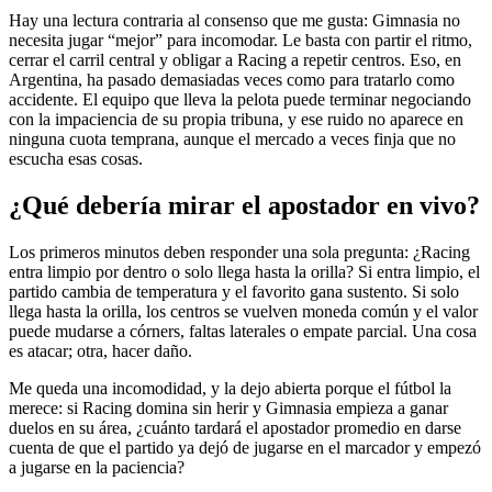
Hay una lectura contraria al consenso que me gusta: Gimnasia no
necesita jugar “mejor” para incomodar. Le basta con partir el ritmo,
cerrar el carril central y obligar a Racing a repetir centros. Eso, en
Argentina, ha pasado demasiadas veces como para tratarlo como
accidente. El equipo que lleva la pelota puede terminar negociando
con la impaciencia de su propia tribuna, y ese ruido no aparece en
ninguna cuota temprana, aunque el mercado a veces finja que no
escucha esas cosas.
¿Qué debería mirar el apostador en vivo?
Los primeros minutos deben responder una sola pregunta: ¿Racing
entra limpio por dentro o solo llega hasta la orilla? Si entra limpio, el
partido cambia de temperatura y el favorito gana sustento. Si solo
llega hasta la orilla, los centros se vuelven moneda común y el valor
puede mudarse a córners, faltas laterales o empate parcial. Una cosa
es atacar; otra, hacer daño.
Me queda una incomodidad, y la dejo abierta porque el fútbol la
merece: si Racing domina sin herir y Gimnasia empieza a ganar
duelos en su área, ¿cuánto tardará el apostador promedio en darse
cuenta de que el partido ya dejó de jugarse en el marcador y empezó
a jugarse en la paciencia?