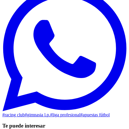
#
racing club
#
gimnasia l.p.
#
liga profesional
#
apuestas fútbol
Te puede interesar