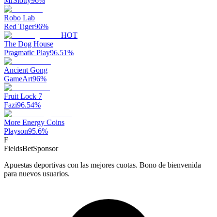
MrSlotty
96
%
Robo Lab
Red Tiger
96
%
HOT
The Dog House
Pragmatic Play
96.51
%
Ancient Gong
GameArt
96
%
Fruit Lock 7
Fazi
96.54
%
More Energy Coins
Playson
95.6
%
F
FieldsBet
Sponsor
Apuestas deportivas con las mejores cuotas. Bono de bienvenida
para nuevos usuarios.