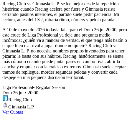
Racing Club vs Gimnasia L. P. se lee mejor desde la repetición
histórica: cuando Racing acelera por fuera y Gimnasia resiste
cerrando pasillos interiores, el partido suele pedir paciencia. Mi
lectura, antes del 1X2, miraría ritmo, córners y pelota parada.
A 10 de mayo de 2026 todavía falta para el Dom 26 jul 20:00, pero
este cruce de Liga Profesional ya deja una pregunta medio
incómoda: ¿quién va a mandar de verdad, el que tenga más balón o
el que fuerce al rival a jugar donde no quiere? Racing Club vs
Gimnasia L. P. no necesita nombres propios inventados para tener
pizarra; le basta con sus hábitos. Racing, históricamente, se siente
más cómodo cuando puede juntar pases en campo rival, abrir la
cancha y empujar con laterales o extremos. Gimnasia suele aceptar
tramos de repliegue, morder segundas pelotas y convertir cada
despeje en una pequeña discusión territorial.
Liga Profesional
•
Regular Season
Dom 26 jul
•
20:00
Racing Club
Gimnasia L.P.
Ver Cuotas