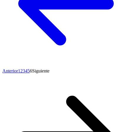
Anterior
1
2
3
4
5
6
Siguiente