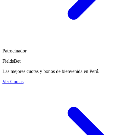
Patrocinador
FieldsBet
Las mejores cuotas y bonos de bienvenida en Perú.
Ver Cuotas