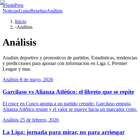
S
SpinPeru
Noticias
Guías
Reseñas
Análisis
Inicio
›
Análisis
Análisis
Analisis deportivo y pronosticos de partidos. Estadisticas, tendencias
y predicciones para apostar con informacion en Liga 1, Premier
League y mas.
Análisis
·
8 de mayo, 2026
Garcilaso vs Alianza Atlético: el libreto que se repite
El cruce en Cusco apunta a un partido cerrado: Garcilaso empuja,
Alianza Atlético resiste y el valor se mueve hacia un marcador corto.
Análisis
·
25 de febrero, 2026
La Liga: jornada para mirar, no para arriesgar