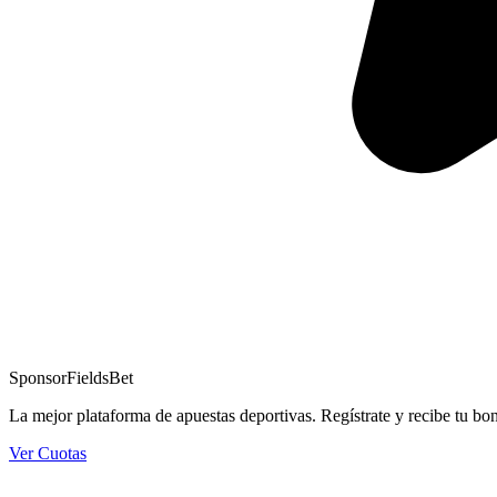
Sponsor
FieldsBet
La mejor plataforma de apuestas deportivas. Regístrate y recibe tu bo
Ver Cuotas