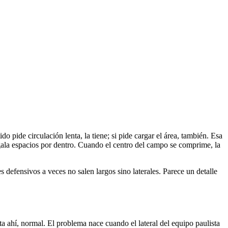
o pide circulación lenta, la tiene; si pide cargar el área, también. Esa
egala espacios por dentro. Cuando el centro del campo se comprime, la
 defensivos a veces no salen largos sino laterales. Parece un detalle
sta ahí, normal. El problema nace cuando el lateral del equipo paulista