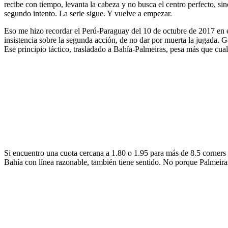
recibe con tiempo, levanta la cabeza y no busca el centro perfecto, s
segundo intento. La serie sigue. Y vuelve a empezar.
Eso me hizo recordar el Perú-Paraguay del 10 de octubre de 2017 en el
insistencia sobre la segunda acción, de no dar por muerta la jugada. G
Ese principio táctico, trasladado a Bahía-Palmeiras, pesa más que cual
Si encuentro una cuota cercana a 1.80 o 1.95 para más de 8.5 corners
Bahía con línea razonable, también tiene sentido. No porque Palmeiras 