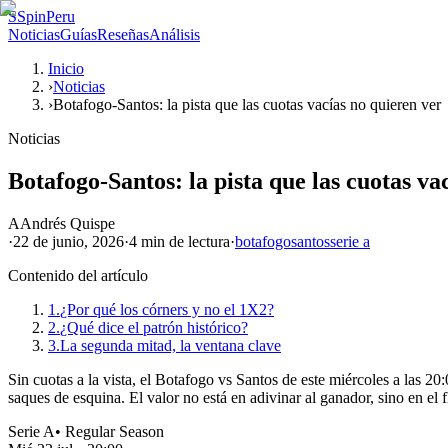
S
SpinPeru
Noticias
Guías
Reseñas
Análisis
Inicio
›
Noticias
›
Botafogo-Santos: la pista que las cuotas vacías no quieren ver
Noticias
Botafogo-Santos: la pista que las cuotas va
A
Andrés Quispe
·
22 de junio, 2026
·
4 min
de lectura
·
botafogo
santos
serie a
Contenido del artículo
1.
¿Por qué los córners y no el 1X2?
2.
¿Qué dice el patrón histórico?
3.
La segunda mitad, la ventana clave
Sin cuotas a la vista, el Botafogo vs Santos de este miércoles a las 20
saques de esquina. El valor no está en adivinar al ganador, sino en el 
Serie A
•
Regular Season