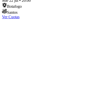
Mié 22 jul
•
20:00
Botafogo
Santos
Ver Cuotas