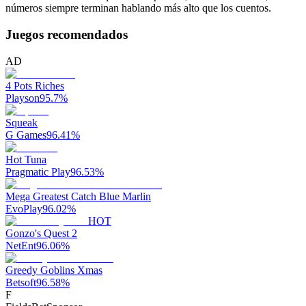
números siempre terminan hablando más alto que los cuentos.
Juegos recomendados
AD
4 Pots Riches
Playson
95.7
%
Squeak
G Games
96.41
%
Hot Tuna
Pragmatic Play
96.53
%
Mega Greatest Catch Blue Marlin
EvoPlay
96.02
%
HOT
Gonzo's Quest 2
NetEnt
96.06
%
Greedy Goblins Xmas
Betsoft
96.58
%
F