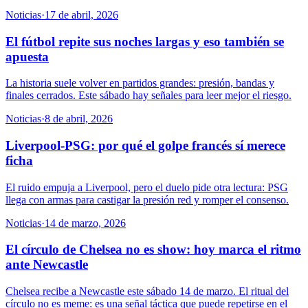
Noticias
·
17 de abril, 2026
El fútbol repite sus noches largas y eso también se
apuesta
La historia suele volver en partidos grandes: presión, bandas y
finales cerrados. Este sábado hay señales para leer mejor el riesgo.
Noticias
·
8 de abril, 2026
Liverpool-PSG: por qué el golpe francés sí merece
ficha
El ruido empuja a Liverpool, pero el duelo pide otra lectura: PSG
llega con armas para castigar la presión red y romper el consenso.
Noticias
·
14 de marzo, 2026
El círculo de Chelsea no es show: hoy marca el ritmo
ante Newcastle
Chelsea recibe a Newcastle este sábado 14 de marzo. El ritual del
círculo no es meme: es una señal táctica que puede repetirse en el