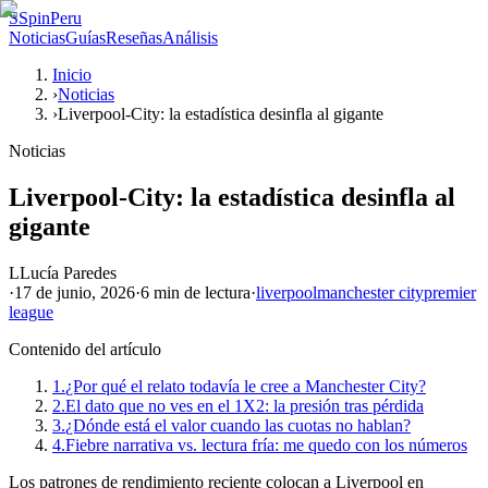
S
SpinPeru
Noticias
Guías
Reseñas
Análisis
Inicio
›
Noticias
›
Liverpool-City: la estadística desinfla al gigante
Noticias
Liverpool-City: la estadística desinfla al
gigante
L
Lucía Paredes
·
17 de junio, 2026
·
6 min
de lectura
·
liverpool
manchester city
premier
league
Contenido del artículo
1.
¿Por qué el relato todavía le cree a Manchester City?
2.
El dato que no ves en el 1X2: la presión tras pérdida
3.
¿Dónde está el valor cuando las cuotas no hablan?
4.
Fiebre narrativa vs. lectura fría: me quedo con los números
Los patrones de rendimiento reciente colocan a Liverpool en