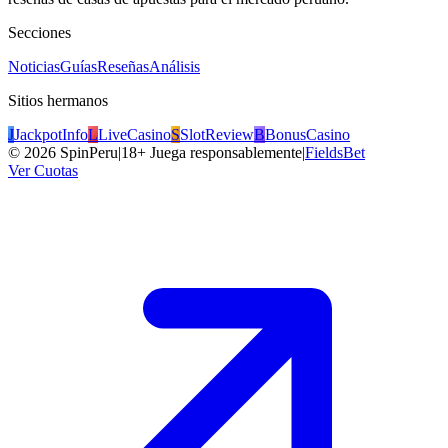
Secciones
Noticias
Guías
Reseñas
Análisis
Sitios hermanos
J
JackpotInfo
L
LiveCasino
S
SlotReview
B
BonusCasino
©
2026
SpinPeru
|
18+ Juega responsablemente
|
FieldsBet
Ver Cuotas