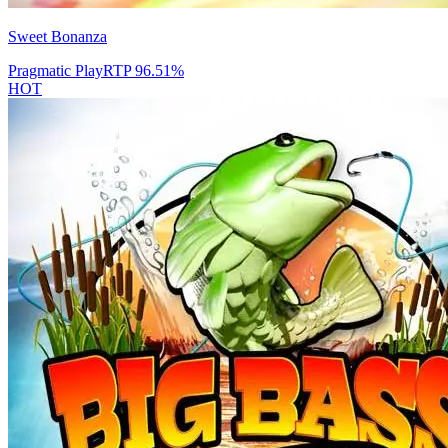
Sweet Bonanza
Pragmatic Play
RTP
96.51
%
HOT