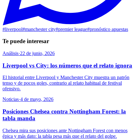
#
liverpool
#
manchester city
#
premier league
#
pronóstico apuestas
Te puede interesar
Análisis
·
22 de junio, 2026
Liverpool vs City: los números que el relato ignora
El historial entre Liverpool y Manchester City muestra un patrón
tenso y de pocos goles, contrario al relato habitual de festival
ofensivo.
Noticias
·
4 de mayo, 2026
Posiciones Chelsea contra Nottingham Forest: la
tabla manda
Chelsea mira sus posiciones ante Nottingham Forest con menos
épica y más dato: la tabla pesa más que el relato del golpe.