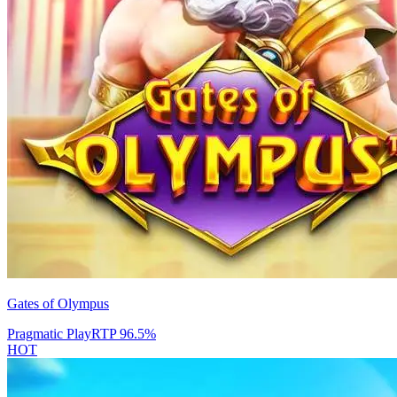
Gates of Olympus
Pragmatic Play
RTP
96.5
%
HOT