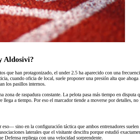
y Aldosivi?
tos que han protagonizado, el under 2.5 ha aparecido con una frecuenc
icia, cuando oficia de local, suele proponer una presión alta que ahoga 
n los pasillos internos.
 zona de raspadura constante. La pelota pasa más tiempo en disputa qu
re llega a tiempo. Por eso el marcador tiende a moverse por detalles, n
eso— sino en la configuración táctica que ambos entrenadores suelen ele
sociaciones laterales que el visitante descifra porque estudió exactamen
que Defensa repliega con una velocidad sorprendente.