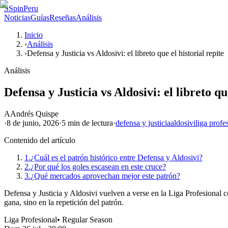
S
SpinPeru
Noticias
Guías
Reseñas
Análisis
Inicio
›
Análisis
›
Defensa y Justicia vs Aldosivi: el libreto que el historial repite
Análisis
Defensa y Justicia vs Aldosivi: el libreto qu
A
Andrés Quispe
·
8 de junio, 2026
·
5 min
de lectura
·
defensa y justicia
aldosivi
liga profe
Contenido del artículo
1.
¿Cuál es el patrón histórico entre Defensa y Aldosivi?
2.
¿Por qué los goles escasean en este cruce?
3.
¿Qué mercados aprovechan mejor este patrón?
Defensa y Justicia y Aldosivi vuelven a verse en la Liga Profesional co
gana, sino en la repetición del patrón.
Liga Profesional
•
Regular Season