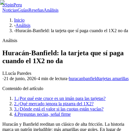
S
SpinPeru
Noticias
Guías
Reseñas
Análisis
Inicio
›
Análisis
›
Huracán-Banfield: la tarjeta que sí paga cuando el 1X2 no da
Análisis
Huracán-Banfield: la tarjeta que sí paga
cuando el 1X2 no da
L
Lucía Paredes
·
21 de junio, 2026
·
4 min
de lectura
·
huracan
banfield
tarjetas amarillas
Contenido del artículo
1.
¿Por qué este cruce es un imán para las tarjetas?
2.
¿Qué mercado ignora la pizarra del 1X2?
3.
¿Dónde está el valor si las cuotas están vacías?
4.
Preguntas necias, señal firme
Huracán y Banfield reeditan un clásico de alta fricción. La historia
marca un patrón ineludible: más amarillas que goles. En lugar de