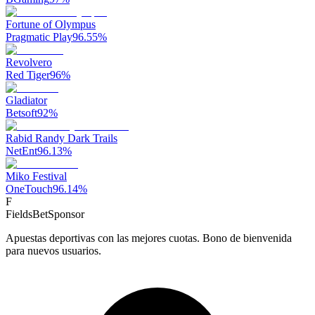
Fortune of Olympus
Pragmatic Play
96.55
%
Revolvero
Red Tiger
96
%
Gladiator
Betsoft
92
%
Rabid Randy Dark Trails
NetEnt
96.13
%
Miko Festival
OneTouch
96.14
%
F
FieldsBet
Sponsor
Apuestas deportivas con las mejores cuotas. Bono de bienvenida
para nuevos usuarios.