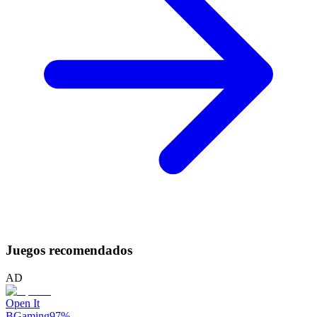
Juegos recomendados
AD
Open It
BGaming
97
%