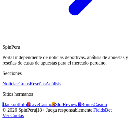
SpinPeru
Portal independiente de noticias deportivas, análisis de apuestas y
reseñas de casas de apuestas para el mercado peruano.
Secciones
Noticias
Guías
Reseñas
Análisis
Sitios hermanos
J
JackpotInfo
L
LiveCasino
S
SlotReview
B
BonusCasino
©
2026
SpinPeru
|
18+ Juega responsablemente
|
FieldsBet
Ver Cuotas