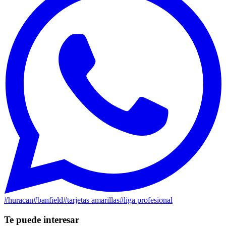
#
huracan
#
banfield
#
tarjetas amarillas
#
liga profesional
Te puede interesar