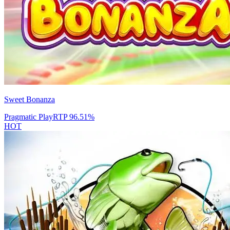
Sweet Bonanza
Pragmatic Play
RTP
96.51
%
HOT