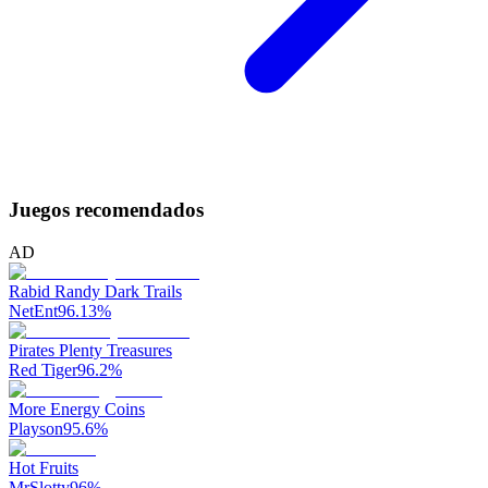
Juegos recomendados
AD
Rabid Randy Dark Trails
NetEnt
96.13
%
Pirates Plenty Treasures
Red Tiger
96.2
%
More Energy Coins
Playson
95.6
%
Hot Fruits
MrSlotty
96
%