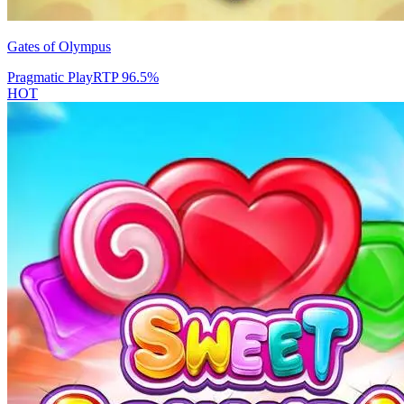
Gates of Olympus
Pragmatic Play
RTP
96.5
%
HOT