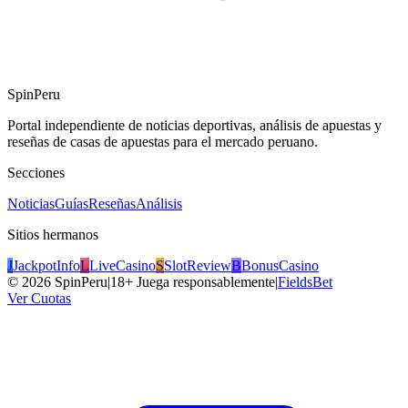
SpinPeru
Portal independiente de noticias deportivas, análisis de apuestas y
reseñas de casas de apuestas para el mercado peruano.
Secciones
Noticias
Guías
Reseñas
Análisis
Sitios hermanos
J
JackpotInfo
L
LiveCasino
S
SlotReview
B
BonusCasino
©
2026
SpinPeru
|
18+ Juega responsablemente
|
FieldsBet
Ver Cuotas