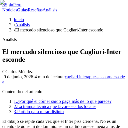
S
SpinPeru
Noticias
Guías
Reseñas
Análisis
Inicio
›
Análisis
›
El mercado silencioso que Cagliari-Inter esconde
Análisis
El mercado silencioso que Cagliari-Inter
esconde
C
Carlos Méndez
·
9 de junio, 2026
·
4 min
de lectura
·
cagliari inter
apuestas corners
serie
a
Contenido del artículo
1.
¿Por qué el córner sardo paga más de lo que parece?
2.
La trampa técnica que favorece a los locales
3.
Partido para mirar distinto
El dibujo se repite cada vez que el Inter pisa Cerdeña. No es un
cuento de goles ni de dominio: es un partido que se juega a ras de