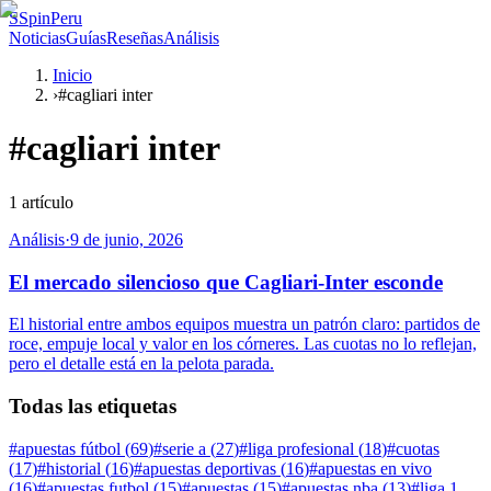
S
SpinPeru
Noticias
Guías
Reseñas
Análisis
Inicio
›
#cagliari inter
#
cagliari inter
1
artículo
Análisis
·
9 de junio, 2026
El mercado silencioso que Cagliari-Inter esconde
El historial entre ambos equipos muestra un patrón claro: partidos de
roce, empuje local y valor en los córneres. Las cuotas no lo reflejan,
pero el detalle está en la pelota parada.
Todas las etiquetas
#
apuestas fútbol
(
69
)
#
serie a
(
27
)
#
liga profesional
(
18
)
#
cuotas
(
17
)
#
historial
(
16
)
#
apuestas deportivas
(
16
)
#
apuestas en vivo
(
16
)
#
apuestas futbol
(
15
)
#
apuestas
(
15
)
#
apuestas nba
(
13
)
#
liga 1