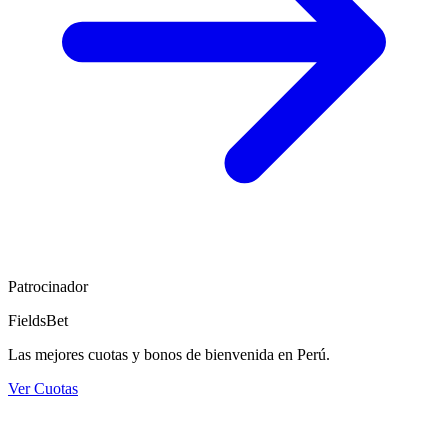
Patrocinador
FieldsBet
Las mejores cuotas y bonos de bienvenida en Perú.
Ver Cuotas