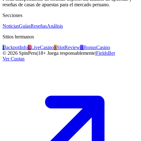
reseñas de casas de apuestas para el mercado peruano.
Secciones
Noticias
Guías
Reseñas
Análisis
Sitios hermanos
J
JackpotInfo
L
LiveCasino
S
SlotReview
B
BonusCasino
©
2026
SpinPeru
|
18+ Juega responsablemente
|
FieldsBet
Ver Cuotas