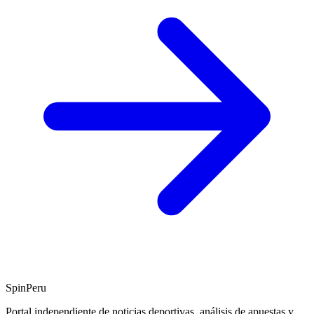
SpinPeru
Portal independiente de noticias deportivas, análisis de apuestas y