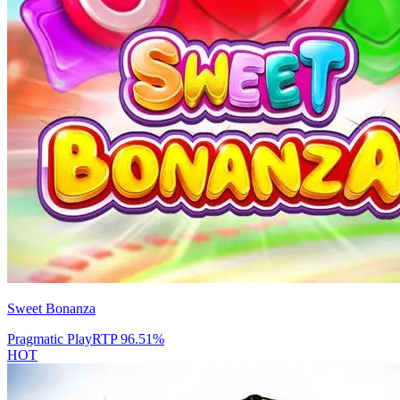
Sweet Bonanza
Pragmatic Play
RTP
96.51
%
HOT