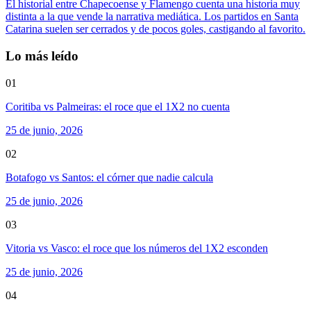
El historial entre Chapecoense y Flamengo cuenta una historia muy
distinta a la que vende la narrativa mediática. Los partidos en Santa
Catarina suelen ser cerrados y de pocos goles, castigando al favorito.
Lo más leído
01
Coritiba vs Palmeiras: el roce que el 1X2 no cuenta
25 de junio, 2026
02
Botafogo vs Santos: el córner que nadie calcula
25 de junio, 2026
03
Vitoria vs Vasco: el roce que los números del 1X2 esconden
25 de junio, 2026
04