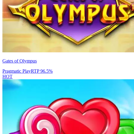
Gates of Olympus
Pragmatic Play
RTP
96.5
%
HOT