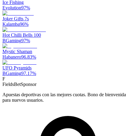
Ice Fishing
Evolution
97
%
Joker Gifts 7s
Kalamba
96
%
Hot Chilli Bells 100
BGaming
97
%
Mystic Shaman
Habanero
96.83
%
UFO Pyramids
BGaming
97.17
%
F
FieldsBet
Sponsor
Apuestas deportivas con las mejores cuotas. Bono de bienvenida
para nuevos usuarios.