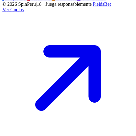
©
2026
SpinPeru
|
18+ Juega responsablemente
|
FieldsBet
Ver Cuotas