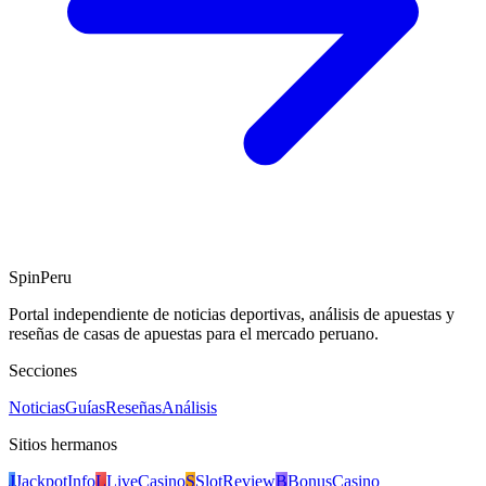
SpinPeru
Portal independiente de noticias deportivas, análisis de apuestas y
reseñas de casas de apuestas para el mercado peruano.
Secciones
Noticias
Guías
Reseñas
Análisis
Sitios hermanos
J
JackpotInfo
L
LiveCasino
S
SlotReview
B
BonusCasino