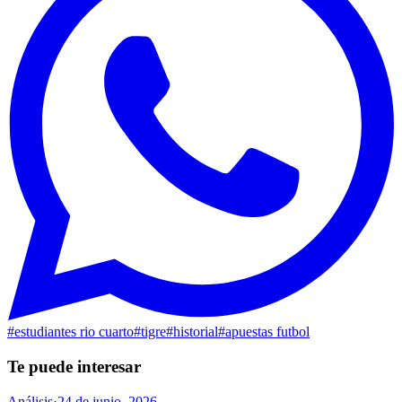
#
estudiantes rio cuarto
#
tigre
#
historial
#
apuestas futbol
Te puede interesar
Análisis
·
24 de junio, 2026