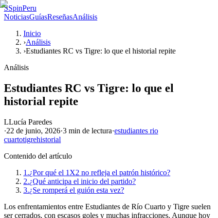
S
SpinPeru
Noticias
Guías
Reseñas
Análisis
Inicio
›
Análisis
›
Estudiantes RC vs Tigre: lo que el historial repite
Análisis
Estudiantes RC vs Tigre: lo que el
historial repite
L
Lucía Paredes
·
22 de junio, 2026
·
3 min
de lectura
·
estudiantes rio
cuarto
tigre
historial
Contenido del artículo
1.
¿Por qué el 1X2 no refleja el patrón histórico?
2.
¿Qué anticipa el inicio del partido?
3.
¿Se romperá el guión esta vez?
Los enfrentamientos entre Estudiantes de Río Cuarto y Tigre suelen
ser cerrados, con escasos goles y muchas infracciones. Aunque hoy