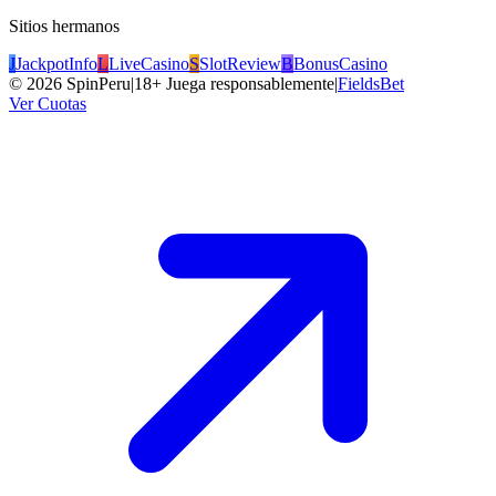
Sitios hermanos
J
JackpotInfo
L
LiveCasino
S
SlotReview
B
BonusCasino
©
2026
SpinPeru
|
18+ Juega responsablemente
|
FieldsBet
Ver Cuotas