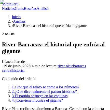
S
SpinPeru
Noticias
Guías
Reseñas
Análisis
Inicio
›
Análisis
›
River-Barracas: el historial que enfría al gigante
Análisis
River-Barracas: el historial que enfría al
gigante
L
Lucía Paredes
·
19 de junio, 2026
·
4 min
de lectura
·
river plate
barracas
central
historial
Contenido del artículo
1.
¿Por qué el relato se come a los números?
2.
¿Qué dice realmente el patrón histórico?
3.
El partido se juega en las esquinas
4.
¿Conviene ir contra el gigante?
River Plate recibe este domingo a Barracas Central con la etiqueta