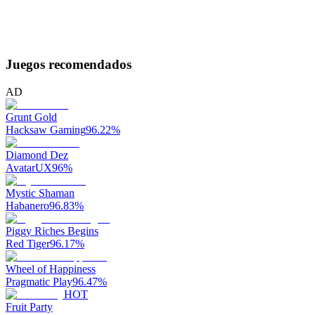
Juegos recomendados
AD
Grunt Gold
Hacksaw Gaming
96.22
%
Diamond Dez
AvatarUX
96
%
Mystic Shaman
Habanero
96.83
%
Piggy Riches Begins
Red Tiger
96.17
%
Wheel of Happiness
Pragmatic Play
96.47
%
HOT
Fruit Party