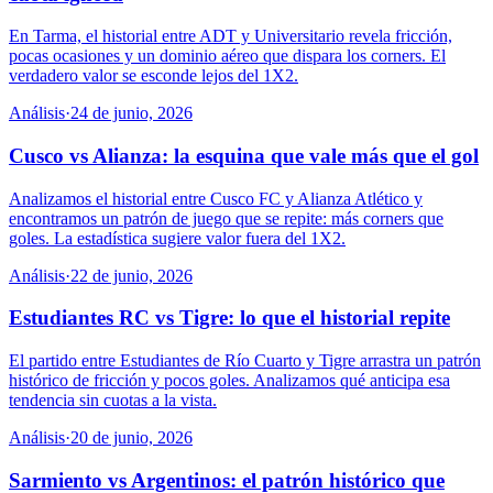
En Tarma, el historial entre ADT y Universitario revela fricción,
pocas ocasiones y un dominio aéreo que dispara los corners. El
verdadero valor se esconde lejos del 1X2.
Análisis
·
24 de junio, 2026
Cusco vs Alianza: la esquina que vale más que el gol
Analizamos el historial entre Cusco FC y Alianza Atlético y
encontramos un patrón de juego que se repite: más corners que
goles. La estadística sugiere valor fuera del 1X2.
Análisis
·
22 de junio, 2026
Estudiantes RC vs Tigre: lo que el historial repite
El partido entre Estudiantes de Río Cuarto y Tigre arrastra un patrón
histórico de fricción y pocos goles. Analizamos qué anticipa esa
tendencia sin cuotas a la vista.
Análisis
·
20 de junio, 2026
Sarmiento vs Argentinos: el patrón histórico que