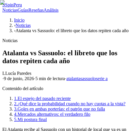
S
SpinPeru
Noticias
Guías
Reseñas
Análisis
Inicio
›
Noticias
›
Atalanta vs Sassuolo: el libreto que los datos repiten cada año
Noticias
Atalanta vs Sassuolo: el libreto que los
datos repiten cada año
L
Lucía Paredes
·
9 de junio, 2026
·
5 min
de lectura
·
atalanta
sassuolo
serie a
Contenido del artículo
1.
El espejo del pasado reciente
2.
¿Qué dice la probabilidad cuando no hay cuotas a la vista?
3.
Goles en ambas porterías: el patrón que no falla
4.
Mercados alternativos: el verdadero filo
5.
Mi postura final
El Atalanta recibe al Sassuolo con un historial de local que ya es un