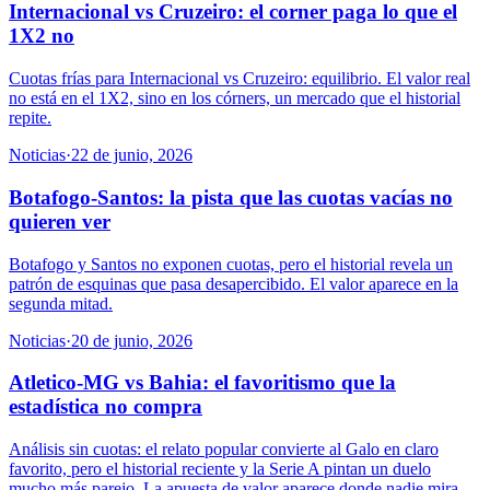
Internacional vs Cruzeiro: el corner paga lo que el
1X2 no
Cuotas frías para Internacional vs Cruzeiro: equilibrio. El valor real
no está en el 1X2, sino en los córners, un mercado que el historial
repite.
Noticias
·
22 de junio, 2026
Botafogo-Santos: la pista que las cuotas vacías no
quieren ver
Botafogo y Santos no exponen cuotas, pero el historial revela un
patrón de esquinas que pasa desapercibido. El valor aparece en la
segunda mitad.
Noticias
·
20 de junio, 2026
Atletico-MG vs Bahia: el favoritismo que la
estadística no compra
Análisis sin cuotas: el relato popular convierte al Galo en claro
favorito, pero el historial reciente y la Serie A pintan un duelo
mucho más parejo. La apuesta de valor aparece donde nadie mira.