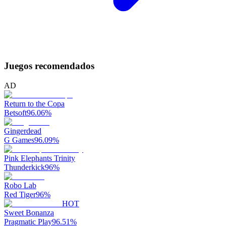
Juegos recomendados
AD
Return to the Copa
Betsoft
96.06
%
Gingerdead
G Games
96.09
%
Pink Elephants Trinity
Thunderkick
96
%
Robo Lab
Red Tiger
96
%
HOT
Sweet Bonanza
Pragmatic Play
96.51
%