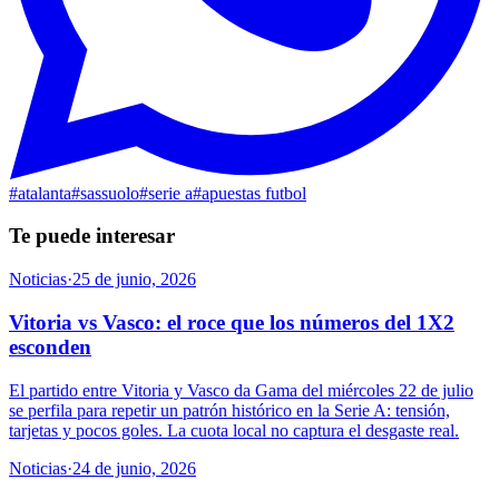
#
atalanta
#
sassuolo
#
serie a
#
apuestas futbol
Te puede interesar
Noticias
·
25 de junio, 2026
Vitoria vs Vasco: el roce que los números del 1X2
esconden
El partido entre Vitoria y Vasco da Gama del miércoles 22 de julio
se perfila para repetir un patrón histórico en la Serie A: tensión,
tarjetas y pocos goles. La cuota local no captura el desgaste real.
Noticias
·
24 de junio, 2026