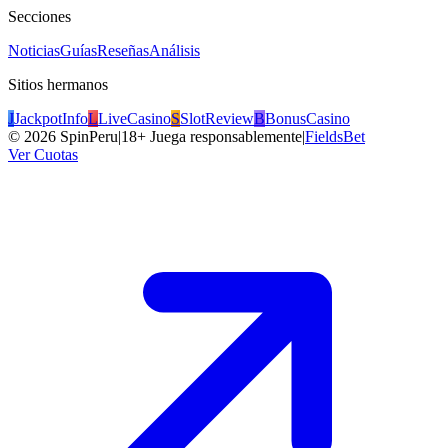
Secciones
Noticias
Guías
Reseñas
Análisis
Sitios hermanos
J
JackpotInfo
L
LiveCasino
S
SlotReview
B
BonusCasino
©
2026
SpinPeru
|
18+ Juega responsablemente
|
FieldsBet
Ver Cuotas