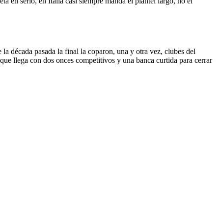
ta en serio, en Italia casi siempre manda el plantel largo, no el
a década pasada la final la coparon, una y otra vez, clubes del
 que llega con dos onces competitivos y una banca curtida para cerrar