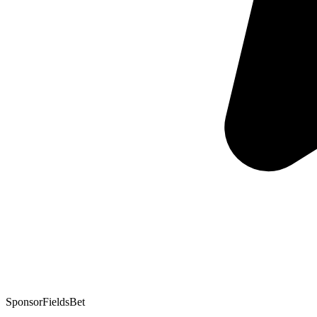
Sponsor
FieldsBet