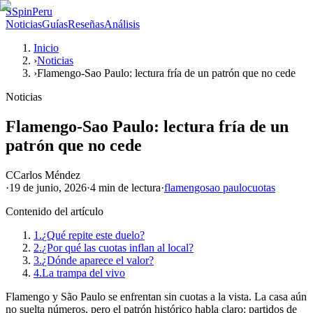
S
SpinPeru
Noticias
Guías
Reseñas
Análisis
Inicio
›
Noticias
›
Flamengo-Sao Paulo: lectura fría de un patrón que no cede
Noticias
Flamengo-Sao Paulo: lectura fría de un
patrón que no cede
C
Carlos Méndez
·
19 de junio, 2026
·
4 min
de lectura
·
flamengo
sao paulo
cuotas
Contenido del artículo
1.
¿Qué repite este duelo?
2.
¿Por qué las cuotas inflan al local?
3.
¿Dónde aparece el valor?
4.
La trampa del vivo
Flamengo y São Paulo se enfrentan sin cuotas a la vista. La casa aún
no suelta números, pero el patrón histórico habla claro: partidos de