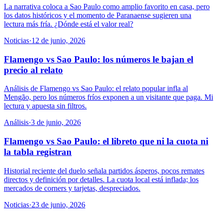
La narrativa coloca a Sao Paulo como amplio favorito en casa, pero
los datos históricos y el momento de Paranaense sugieren una
lectura más fría. ¿Dónde está el valor real?
Noticias
·
12 de junio, 2026
Flamengo vs Sao Paulo: los números le bajan el
precio al relato
Análisis de Flamengo vs Sao Paulo: el relato popular infla al
Mengão, pero los números fríos exponen a un visitante que paga. Mi
lectura y apuesta sin filtros.
Análisis
·
3 de junio, 2026
Flamengo vs Sao Paulo: el libreto que ni la cuota ni
la tabla registran
Historial reciente del duelo señala partidos ásperos, pocos remates
directos y definición por detalles. La cuota local está inflada; los
mercados de corners y tarjetas, despreciados.
Noticias
·
23 de junio, 2026