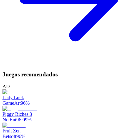
Juegos recomendados
AD
Lady Luck
GameArt
96
%
Piggy Riches 3
NetEnt
96.09
%
Fruit Zen
Betsoft
96
%