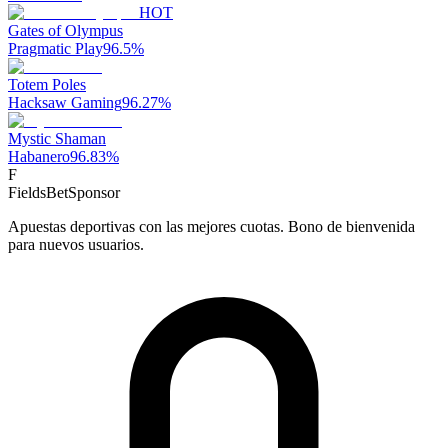
HOT
Gates of Olympus
Pragmatic Play
96.5
%
Totem Poles
Hacksaw Gaming
96.27
%
Mystic Shaman
Habanero
96.83
%
F
FieldsBet
Sponsor
Apuestas deportivas con las mejores cuotas. Bono de bienvenida
para nuevos usuarios.