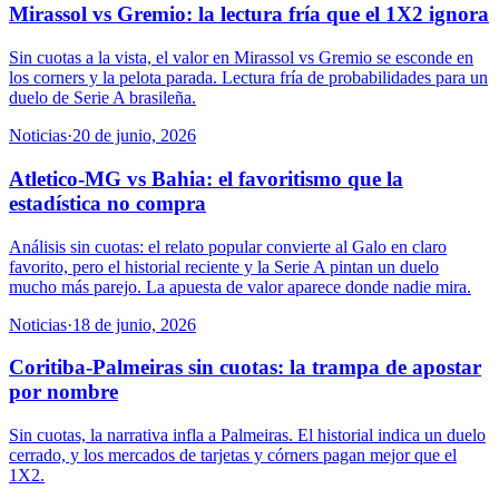
Mirassol vs Gremio: la lectura fría que el 1X2 ignora
Sin cuotas a la vista, el valor en Mirassol vs Gremio se esconde en
los corners y la pelota parada. Lectura fría de probabilidades para un
duelo de Serie A brasileña.
Noticias
·
20 de junio, 2026
Atletico-MG vs Bahia: el favoritismo que la
estadística no compra
Análisis sin cuotas: el relato popular convierte al Galo en claro
favorito, pero el historial reciente y la Serie A pintan un duelo
mucho más parejo. La apuesta de valor aparece donde nadie mira.
Noticias
·
18 de junio, 2026
Coritiba-Palmeiras sin cuotas: la trampa de apostar
por nombre
Sin cuotas, la narrativa infla a Palmeiras. El historial indica un duelo
cerrado, y los mercados de tarjetas y córners pagan mejor que el
1X2.