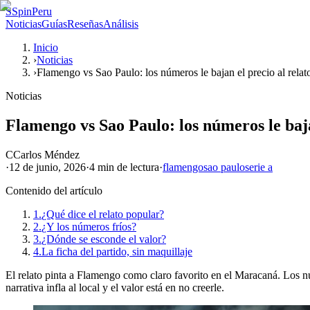
S
SpinPeru
Noticias
Guías
Reseñas
Análisis
Inicio
›
Noticias
›
Flamengo vs Sao Paulo: los números le bajan el precio al relat
Noticias
Flamengo vs Sao Paulo: los números le baja
C
Carlos Méndez
·
12 de junio, 2026
·
4 min
de lectura
·
flamengo
sao paulo
serie a
Contenido del artículo
1.
¿Qué dice el relato popular?
2.
¿Y los números fríos?
3.
¿Dónde se esconde el valor?
4.
La ficha del partido, sin maquillaje
El relato pinta a Flamengo como claro favorito en el Maracaná. Los 
narrativa infla al local y el valor está en no creerle.