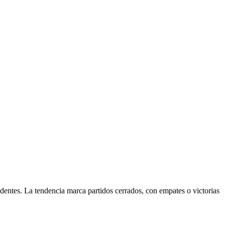
dentes. La tendencia marca partidos cerrados, con empates o victorias