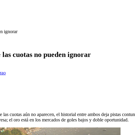
en ignorar
e las cuotas no pueden ignorar
irao
las cuotas aún no aparecen, el historial entre ambos deja pistas contun
sa; el oro está en los mercados de goles bajos y doble oportunidad.