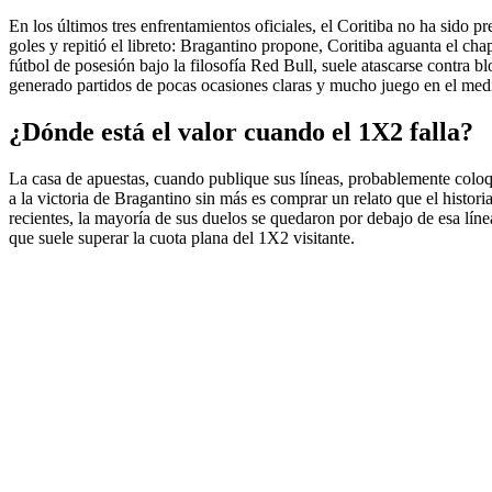
En los últimos tres enfrentamientos oficiales, el Coritiba no ha sido 
goles y repitió el libreto: Bragantino propone, Coritiba aguanta el ch
fútbol de posesión bajo la filosofía Red Bull, suele atascarse contra b
generado partidos de pocas ocasiones claras y mucho juego en el me
¿Dónde está el valor cuando el 1X2 falla?
La casa de apuestas, cuando publique sus líneas, probablemente coloque
a la victoria de Bragantino sin más es comprar un relato que el histor
recientes, la mayoría de sus duelos se quedaron por debajo de esa lín
que suele superar la cuota plana del 1X2 visitante.