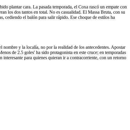
a sabido plantar cara. La pasada temporada, el Coxa rascó un empate con
ran los dos tantos en total. No es casualidad. El Massa Bruta, con su
as, cediendo el balón para salir rápido. Ese choque de estilos ha
l nombre y la localía, no por la realidad de los antecedentes. Apostar
'Menos de 2.5 goles' ha sido protagonista en este cruce; en temporadas
 interesante para quienes quieran ir a contracorriente, con un retorno