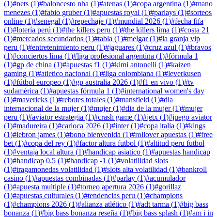
(
1
)
#
nets
(
1
)
#
baloncesto nba
(
1
)
#
atenas
(
1
)
#
copa argentina
(
1
)
#
mano
menezes
(
1
)
#
fabio gruber
(
1
)
#
apuestas royal
(
1
)
#
parlays
(
1
)
#
sorteos
online
(
1
)
#
senegal
(
1
)
#
repechaje
(
1
)
#
mundial 2026
(
1
)
#
fecha fifa
(
1
)
#
lotería perú
(
1
)
#
the killers peru
(
1
)
#
the killers lima
(
1
)
#
costa 21
(
1
)
#
mercados secundarios
(
1
)
#
tabla
(
1
)
#
melgar
(
1
)
#
la granja vip
peru
(
1
)
#
entretenimiento peru
(
1
)
#
jaguares
(
1
)
#
cruz azul
(
1
)
#
bravos
(
1
)
#
conciertos lima
(
1
)
#
liga profesional argentina
(
1
)
#
fórmula 1
(
1
)
#
gp de china
(
1
)
#
apuestas f1
(
1
)
#
kimi antonelli
(
1
)
#
kaizen
gaming
(
1
)
#
atletico nacional
(
1
)
#
liga colombiana
(
1
)
#
leverkusen
(
1
)
#
fútbol europeo
(
1
)
#
gp australia 2026
(
1
)
#
f1 en vivo
(
1
)
#
tv
sudamérica
(
1
)
#
apuestas fórmula 1
(
1
)
#
international women's day
(
1
)
#
mavericks
(
1
)
#
rebotes totales
(
1
)
#
mansfield
(
1
)
#
dia
internacional de la mujer
(
1
)
#
mujer
(
1
)
#
dia de la mujer
(
1
)
#
mujer
peru
(
1
)
#
aviator estrategia
(
1
)
#
crash game
(
1
)
#
jetx
(
1
)
#
juego aviator
(
1
)
#
madureira
(
1
)
#
carioca 2026
(
1
)
#
inter
(
1
)
#
copa italia
(
1
)
#
kings
(
1
)
#
lebron james
(
1
)
#
bono bienvenida
(
1
)
#
rollover apuestas
(
1
)
#
free
bet
(
1
)
#
copa del rey
(
1
)
#
factor altura futbol
(
1
)
#
altitud peru futbol
(
1
)
#
ventaja local altura
(
1
)
#
handicap asiatico
(
1
)
#
apuestas handicap
(
1
)
#
handicap 0.5
(
1
)
#
handicap -1
(
1
)
#
volatilidad slots
(
1
)
#
tragamonedas volatilidad
(
1
)
#
slots alta volatilidad
(
1
)
#
bankroll
casino
(
1
)
#
apuestas combinadas
(
1
)
#
parlay
(
1
)
#
acumulador
(
1
)
#
apuesta multiple
(
1
)
#
torneo apertura 2026
(
1
)
#
gorillaz
(
1
)
#
apuestas culturales
(
1
)
#
tendencias peru
(
1
)
#
champions
(
1
)
#
champions 2026
(
1
)
#
alianza atlético
(
1
)
#
adt tarma
(
1
)
#
big bass
bonanza
(
1
)
#
big bass bonanza reseña
(
1
)
#
big bass splash
(
1
)
#
am i in