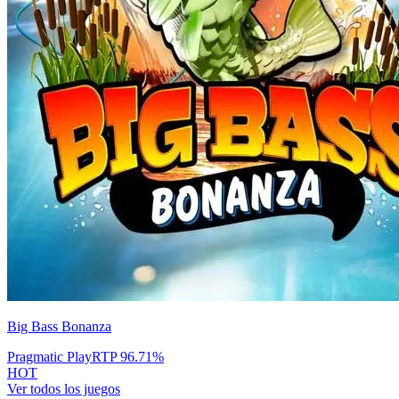
Big Bass Bonanza
Pragmatic Play
RTP
96.71
%
HOT
Ver todos los juegos