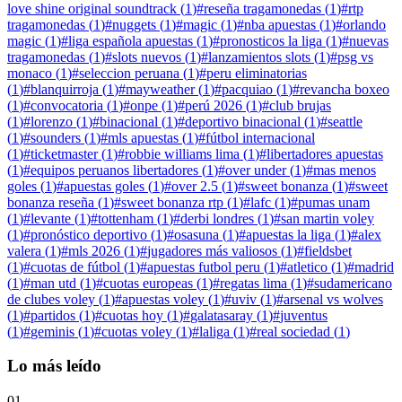
love shine original soundtrack
(
1
)
#
reseña tragamonedas
(
1
)
#
rtp
tragamonedas
(
1
)
#
nuggets
(
1
)
#
magic
(
1
)
#
nba apuestas
(
1
)
#
orlando
magic
(
1
)
#
liga española apuestas
(
1
)
#
pronosticos la liga
(
1
)
#
nuevas
tragamonedas
(
1
)
#
slots nuevos
(
1
)
#
lanzamientos slots
(
1
)
#
psg vs
monaco
(
1
)
#
seleccion peruana
(
1
)
#
peru eliminatorias
(
1
)
#
blanquirroja
(
1
)
#
mayweather
(
1
)
#
pacquiao
(
1
)
#
revancha boxeo
(
1
)
#
convocatoria
(
1
)
#
onpe
(
1
)
#
perú 2026
(
1
)
#
club brujas
(
1
)
#
lorenzo
(
1
)
#
binacional
(
1
)
#
deportivo binacional
(
1
)
#
seattle
(
1
)
#
sounders
(
1
)
#
mls apuestas
(
1
)
#
fútbol internacional
(
1
)
#
ticketmaster
(
1
)
#
robbie williams lima
(
1
)
#
libertadores apuestas
(
1
)
#
equipos peruanos libertadores
(
1
)
#
over under
(
1
)
#
mas menos
goles
(
1
)
#
apuestas goles
(
1
)
#
over 2.5
(
1
)
#
sweet bonanza
(
1
)
#
sweet
bonanza reseña
(
1
)
#
sweet bonanza rtp
(
1
)
#
lafc
(
1
)
#
pumas unam
(
1
)
#
levante
(
1
)
#
tottenham
(
1
)
#
derbi londres
(
1
)
#
san martin voley
(
1
)
#
pronóstico deportivo
(
1
)
#
osasuna
(
1
)
#
apuestas la liga
(
1
)
#
alex
valera
(
1
)
#
mls 2026
(
1
)
#
jugadores más valiosos
(
1
)
#
fieldsbet
(
1
)
#
cuotas de fútbol
(
1
)
#
apuestas futbol peru
(
1
)
#
atletico
(
1
)
#
madrid
(
1
)
#
man utd
(
1
)
#
cuotas europeas
(
1
)
#
regatas lima
(
1
)
#
sudamericano
de clubes voley
(
1
)
#
apuestas voley
(
1
)
#
uviv
(
1
)
#
arsenal vs wolves
(
1
)
#
partidos
(
1
)
#
cuotas hoy
(
1
)
#
galatasaray
(
1
)
#
juventus
(
1
)
#
geminis
(
1
)
#
cuotas voley
(
1
)
#
laliga
(
1
)
#
real sociedad
(
1
)
Lo más leído
01