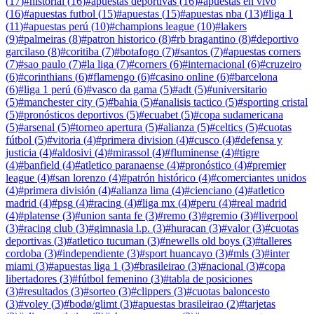
(
17
)
#
historial
(
16
)
#
apuestas deportivas
(
16
)
#
apuestas en vivo
(
16
)
#
apuestas futbol
(
15
)
#
apuestas
(
15
)
#
apuestas nba
(
13
)
#
liga 1
(
11
)
#
apuestas perú
(
10
)
#
champions league
(
10
)
#
lakers
(
9
)
#
palmeiras
(
8
)
#
patron historico
(
8
)
#
rb bragantino
(
8
)
#
deportivo
garcilaso
(
8
)
#
coritiba
(
7
)
#
botafogo
(
7
)
#
santos
(
7
)
#
apuestas corners
(
7
)
#
sao paulo
(
7
)
#
la liga
(
7
)
#
corners
(
6
)
#
internacional
(
6
)
#
cruzeiro
(
6
)
#
corinthians
(
6
)
#
flamengo
(
6
)
#
casino online
(
6
)
#
barcelona
(
6
)
#
liga 1 perú
(
6
)
#
vasco da gama
(
5
)
#
adt
(
5
)
#
universitario
(
5
)
#
manchester city
(
5
)
#
bahia
(
5
)
#
analisis tactico
(
5
)
#
sporting cristal
(
5
)
#
pronósticos deportivos
(
5
)
#
ecuabet
(
5
)
#
copa sudamericana
(
5
)
#
arsenal
(
5
)
#
torneo apertura
(
5
)
#
alianza
(
5
)
#
celtics
(
5
)
#
cuotas
fútbol
(
5
)
#
vitoria
(
4
)
#
primera division
(
4
)
#
cusco
(
4
)
#
defensa y
justicia
(
4
)
#
aldosivi
(
4
)
#
mirassol
(
4
)
#
fluminense
(
4
)
#
tigre
(
4
)
#
banfield
(
4
)
#
atletico paranaense
(
4
)
#
pronóstico
(
4
)
#
premier
league
(
4
)
#
san lorenzo
(
4
)
#
patrón histórico
(
4
)
#
comerciantes unidos
(
4
)
#
primera división
(
4
)
#
alianza lima
(
4
)
#
cienciano
(
4
)
#
atletico
madrid
(
4
)
#
psg
(
4
)
#
racing
(
4
)
#
liga mx
(
4
)
#
peru
(
4
)
#
real madrid
(
4
)
#
platense
(
3
)
#
union santa fe
(
3
)
#
remo
(
3
)
#
gremio
(
3
)
#
liverpool
(
3
)
#
racing club
(
3
)
#
gimnasia l.p.
(
3
)
#
huracan
(
3
)
#
valor
(
3
)
#
cuotas
deportivas
(
3
)
#
atletico tucuman
(
3
)
#
newells old boys
(
3
)
#
talleres
cordoba
(
3
)
#
independiente
(
3
)
#
sport huancayo
(
3
)
#
mls
(
3
)
#
inter
miami
(
3
)
#
apuestas liga 1
(
3
)
#
brasileirao
(
3
)
#
nacional
(
3
)
#
copa
libertadores
(
3
)
#
fútbol femenino
(
3
)
#
tabla de posiciones
(
3
)
#
resultados
(
3
)
#
sorteo
(
3
)
#
clippers
(
3
)
#
cuotas baloncesto
(
3
)
#
voley
(
3
)
#
bodø/glimt
(
3
)
#
apuestas brasileirao
(
2
)
#
tarjetas