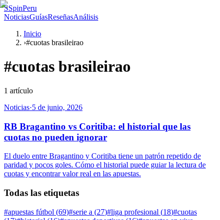
S
SpinPeru
Noticias
Guías
Reseñas
Análisis
Inicio
›
#cuotas brasileirao
#
cuotas brasileirao
1
artículo
Noticias
·
5 de junio, 2026
RB Bragantino vs Coritiba: el historial que las
cuotas no pueden ignorar
El duelo entre Bragantino y Coritiba tiene un patrón repetido de
paridad y pocos goles. Cómo el historial puede guiar la lectura de
cuotas y encontrar valor real en las apuestas.
Todas las etiquetas
#
apuestas fútbol
(
69
)
#
serie a
(
27
)
#
liga profesional
(
18
)
#
cuotas