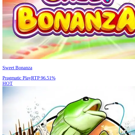
Sweet Bonanza
Pragmatic Play
RTP
96.51
%
HOT