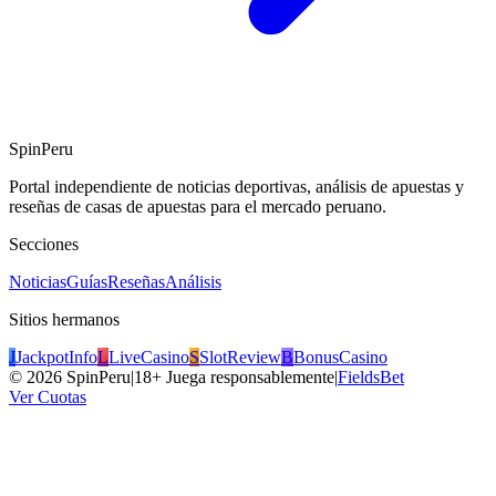
SpinPeru
Portal independiente de noticias deportivas, análisis de apuestas y
reseñas de casas de apuestas para el mercado peruano.
Secciones
Noticias
Guías
Reseñas
Análisis
Sitios hermanos
J
JackpotInfo
L
LiveCasino
S
SlotReview
B
BonusCasino
©
2026
SpinPeru
|
18+ Juega responsablemente
|
FieldsBet
Ver Cuotas