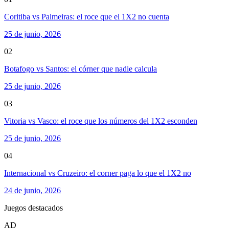
Coritiba vs Palmeiras: el roce que el 1X2 no cuenta
25 de junio, 2026
02
Botafogo vs Santos: el córner que nadie calcula
25 de junio, 2026
03
Vitoria vs Vasco: el roce que los números del 1X2 esconden
25 de junio, 2026
04
Internacional vs Cruzeiro: el corner paga lo que el 1X2 no
24 de junio, 2026
Juegos destacados
AD