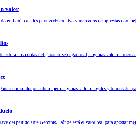
on valor
rio en Perú, canales para verlo en vivo y mercados de apuestas con mej
díos
Mi lectura: las cuotas del ganador se pagan mal; hay más valor en merca
ece
agando como bloque sólido, pero hay más valor en goles y tramos del pa
duelo
lave del partido ante Géminis. Dónde está el valor real para apostar mej