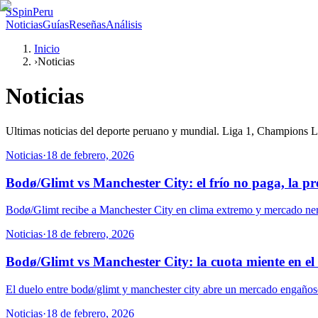
S
SpinPeru
Noticias
Guías
Reseñas
Análisis
Inicio
›
Noticias
Noticias
Ultimas noticias del deporte peruano y mundial. Liga 1, Champions Lea
Noticias
·
18 de febrero, 2026
Bodø/Glimt vs Manchester City: el frío no paga, la pre
Bodø/Glimt recibe a Manchester City en clima extremo y mercado nervi
Noticias
·
18 de febrero, 2026
Bodø/Glimt vs Manchester City: la cuota miente en e
El duelo entre bodø/glimt y manchester city abre un mercado engañoso:
Noticias
·
18 de febrero, 2026