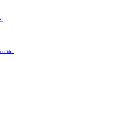
s.
 medido.