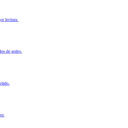
or lectura.
dos de goles.
rtido.
or.