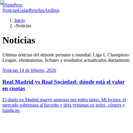
S
SpinPeru
Noticias
Guías
Reseñas
Análisis
Inicio
›
Noticias
Noticias
Ultimas noticias del deporte peruano y mundial. Liga 1, Champions
League, eliminatorias, fichajes y resultados actualizados diariamente.
Noticias
·
14 de febrero, 2026
Real Madrid vs Real Sociedad: dónde está el valor
en cuotas
El duelo en Madrid mueve apuestas por todos lados. Mi lectura: el
mercado sobrepaga al favorito y deja ventanas en goles, córners y
hándicap.