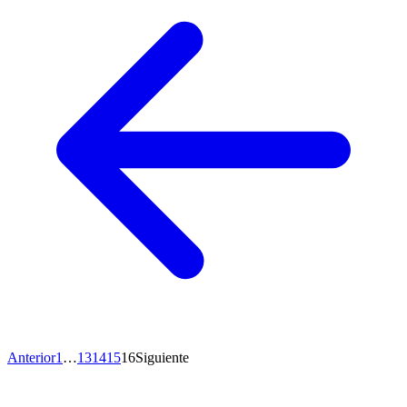
Anterior
1
…
13
14
15
16
Siguiente