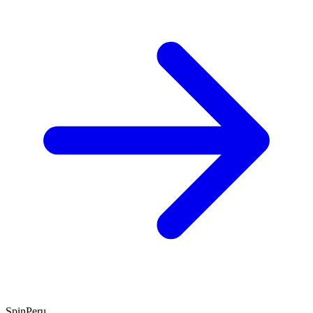
SpinPeru