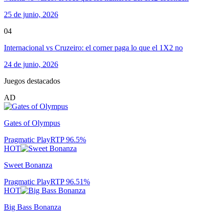
25 de junio, 2026
04
Internacional vs Cruzeiro: el corner paga lo que el 1X2 no
24 de junio, 2026
Juegos destacados
AD
Gates of Olympus
Pragmatic Play
RTP
96.5
%
HOT
Sweet Bonanza
Pragmatic Play
RTP
96.51
%
HOT
Big Bass Bonanza