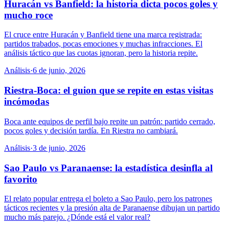
Huracán vs Banfield: la historia dicta pocos goles y
mucho roce
El cruce entre Huracán y Banfield tiene una marca registrada:
partidos trabados, pocas emociones y muchas infracciones. El
análisis táctico que las cuotas ignoran, pero la historia repite.
Análisis
·
6 de junio, 2026
Riestra-Boca: el guion que se repite en estas visitas
incómodas
Boca ante equipos de perfil bajo repite un patrón: partido cerrado,
pocos goles y decisión tardía. En Riestra no cambiará.
Análisis
·
3 de junio, 2026
Sao Paulo vs Paranaense: la estadística desinfla al
favorito
El relato popular entrega el boleto a Sao Paulo, pero los patrones
tácticos recientes y la presión alta de Paranaense dibujan un partido
mucho más parejo. ¿Dónde está el valor real?