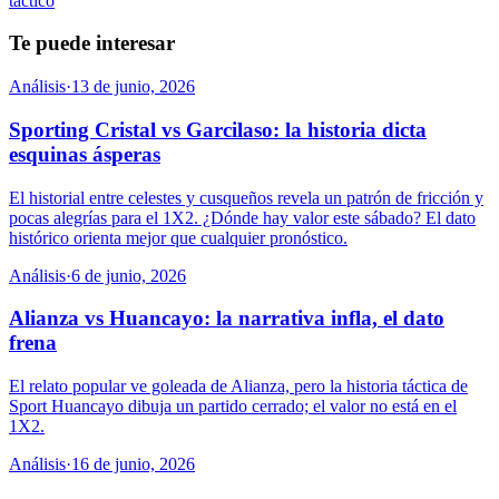
tactico
Te puede interesar
Análisis
·
13 de junio, 2026
Sporting Cristal vs Garcilaso: la historia dicta
esquinas ásperas
El historial entre celestes y cusqueños revela un patrón de fricción y
pocas alegrías para el 1X2. ¿Dónde hay valor este sábado? El dato
histórico orienta mejor que cualquier pronóstico.
Análisis
·
6 de junio, 2026
Alianza vs Huancayo: la narrativa infla, el dato
frena
El relato popular ve goleada de Alianza, pero la historia táctica de
Sport Huancayo dibuja un partido cerrado; el valor no está en el
1X2.
Análisis
·
16 de junio, 2026