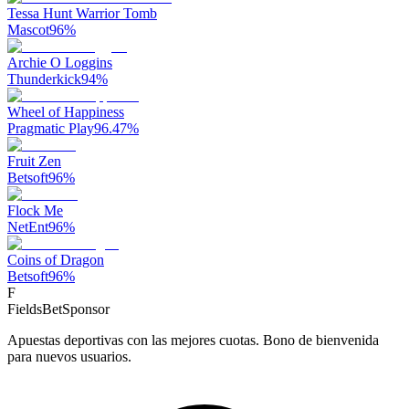
Tessa Hunt Warrior Tomb
Mascot
96
%
Archie O Loggins
Thunderkick
94
%
Wheel of Happiness
Pragmatic Play
96.47
%
Fruit Zen
Betsoft
96
%
Flock Me
NetEnt
96
%
Coins of Dragon
Betsoft
96
%
F
FieldsBet
Sponsor
Apuestas deportivas con las mejores cuotas. Bono de bienvenida
para nuevos usuarios.