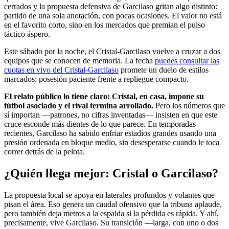
cerrados y la propuesta defensiva de Garcilaso gritan algo distinto:
partido de una sola anotación, con pocas ocasiones. El valor no está
en el favorito corto, sino en los mercados que premian el pulso
táctico áspero.
Este sábado por la noche, el Cristal-Garcilaso vuelve a cruzar a dos
equipos que se conocen de memoria. La fecha
puedes consultar las
cuotas en vivo del Cristal-Garcilaso
promete un duelo de estilos
marcados: posesión paciente frente a repliegue compacto.
El relato público lo tiene claro: Cristal, en casa, impone su
fútbol asociado y el rival termina arrollado.
Pero los números que
sí importan —patrones, no cifras inventadas— insisten en que este
cruce esconde más dientes de lo que parece. En temporadas
recientes, Garcilaso ha sabido enfriar estadios grandes usando una
presión ordenada en bloque medio, sin desesperarse cuando le toca
correr detrás de la pelota.
¿Quién llega mejor: Cristal o Garcilaso?
La propuesta local se apoya en laterales profundos y volantes que
pisan el área. Eso genera un caudal ofensivo que la tribuna aplaude,
pero también deja metros a la espalda si la pérdida es rápida. Y ahí,
precisamente, vive Garcilaso. Su transición —larga, con uno o dos