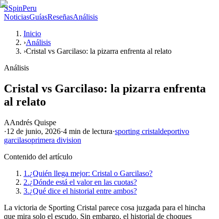
S
SpinPeru
Noticias
Guías
Reseñas
Análisis
Inicio
›
Análisis
›
Cristal vs Garcilaso: la pizarra enfrenta al relato
Análisis
Cristal vs Garcilaso: la pizarra enfrenta
al relato
A
Andrés Quispe
·
12 de junio, 2026
·
4 min
de lectura
·
sporting cristal
deportivo
garcilaso
primera division
Contenido del artículo
1.
¿Quién llega mejor: Cristal o Garcilaso?
2.
¿Dónde está el valor en las cuotas?
3.
¿Qué dice el historial entre ambos?
La victoria de Sporting Cristal parece cosa juzgada para el hincha
que mira solo el escudo. Sin embargo, el historial de choques