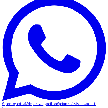
#
sporting cristal
#
deportivo garcilaso
#
primera division
#
analisis