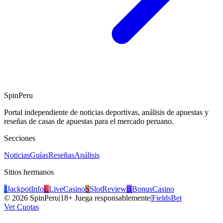
SpinPeru
Portal independiente de noticias deportivas, análisis de apuestas y
reseñas de casas de apuestas para el mercado peruano.
Secciones
Noticias
Guías
Reseñas
Análisis
Sitios hermanos
J
JackpotInfo
L
LiveCasino
S
SlotReview
B
BonusCasino
©
2026
SpinPeru
|
18+ Juega responsablemente
|
FieldsBet
Ver Cuotas