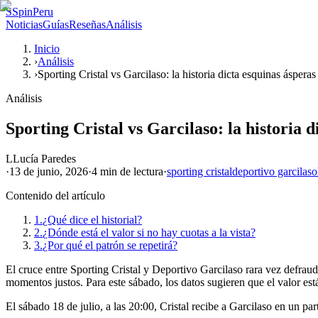
S
SpinPeru
Noticias
Guías
Reseñas
Análisis
Inicio
›
Análisis
›
Sporting Cristal vs Garcilaso: la historia dicta esquinas ásperas
Análisis
Sporting Cristal vs Garcilaso: la historia d
L
Lucía Paredes
·
13 de junio, 2026
·
4 min
de lectura
·
sporting cristal
deportivo garcilaso
Contenido del artículo
1.
¿Qué dice el historial?
2.
¿Dónde está el valor si no hay cuotas a la vista?
3.
¿Por qué el patrón se repetirá?
El cruce entre Sporting Cristal y Deportivo Garcilaso rara vez defrauda
momentos justos. Para este sábado, los datos sugieren que el valor est
El sábado 18 de julio, a las 20:00, Cristal recibe a Garcilaso en un par