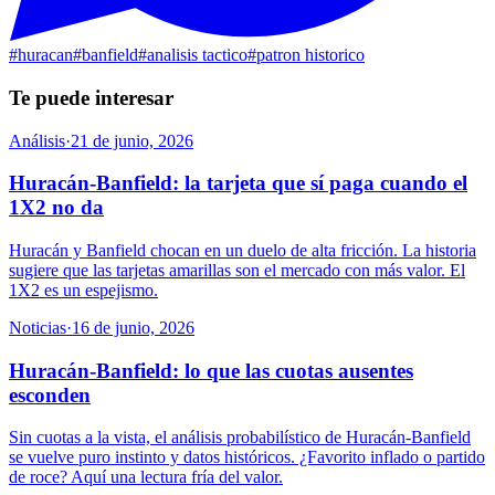
#
huracan
#
banfield
#
analisis tactico
#
patron historico
Te puede interesar
Análisis
·
21 de junio, 2026
Huracán-Banfield: la tarjeta que sí paga cuando el
1X2 no da
Huracán y Banfield chocan en un duelo de alta fricción. La historia
sugiere que las tarjetas amarillas son el mercado con más valor. El
1X2 es un espejismo.
Noticias
·
16 de junio, 2026
Huracán-Banfield: lo que las cuotas ausentes
esconden
Sin cuotas a la vista, el análisis probabilístico de Huracán-Banfield
se vuelve puro instinto y datos históricos. ¿Favorito inflado o partido
de roce? Aquí una lectura fría del valor.