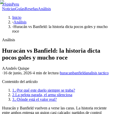
S
SpinPeru
Noticias
Guías
Reseñas
Análisis
Inicio
›
Análisis
›
Huracán vs Banfield: la historia dicta pocos goles y mucho
roce
Análisis
Huracán vs Banfield: la historia dicta
pocos goles y mucho roce
A
Andrés Quispe
·
16 de junio, 2026
·
4 min
de lectura
·
huracan
banfield
analisis tactico
Contenido del artículo
1.
¿Por qué este duelo siempre se traba?
2.
La pelota parada, el arma silenciosa
3.
¿Dónde está el valor real?
Huracán y Banfield vuelven a verse las caras. La historia reciente
entre ambos entrega un guion casi calcado: partidos de control