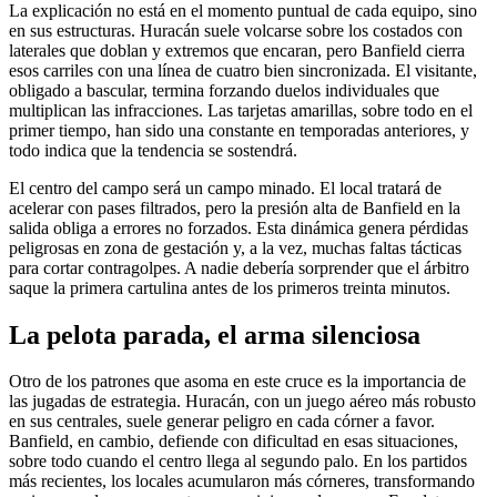
La explicación no está en el momento puntual de cada equipo, sino
en sus estructuras. Huracán suele volcarse sobre los costados con
laterales que doblan y extremos que encaran, pero Banfield cierra
esos carriles con una línea de cuatro bien sincronizada. El visitante,
obligado a bascular, termina forzando duelos individuales que
multiplican las infracciones. Las tarjetas amarillas, sobre todo en el
primer tiempo, han sido una constante en temporadas anteriores, y
todo indica que la tendencia se sostendrá.
El centro del campo será un campo minado. El local tratará de
acelerar con pases filtrados, pero la presión alta de Banfield en la
salida obliga a errores no forzados. Esta dinámica genera pérdidas
peligrosas en zona de gestación y, a la vez, muchas faltas tácticas
para cortar contragolpes. A nadie debería sorprender que el árbitro
saque la primera cartulina antes de los primeros treinta minutos.
La pelota parada, el arma silenciosa
Otro de los patrones que asoma en este cruce es la importancia de
las jugadas de estrategia. Huracán, con un juego aéreo más robusto
en sus centrales, suele generar peligro en cada córner a favor.
Banfield, en cambio, defiende con dificultad en esas situaciones,
sobre todo cuando el centro llega al segundo palo. En los partidos
más recientes, los locales acumularon más córneres, transformando