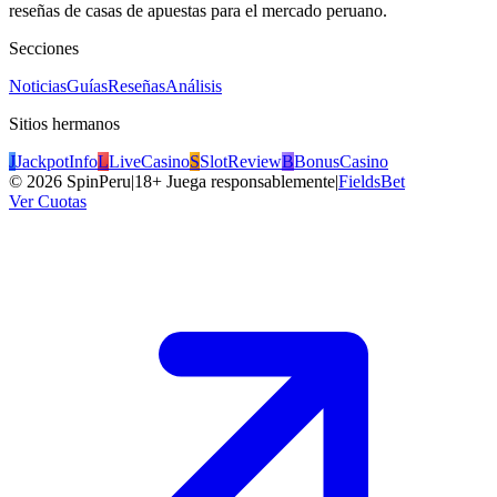
reseñas de casas de apuestas para el mercado peruano.
Secciones
Noticias
Guías
Reseñas
Análisis
Sitios hermanos
J
JackpotInfo
L
LiveCasino
S
SlotReview
B
BonusCasino
©
2026
SpinPeru
|
18+ Juega responsablemente
|
FieldsBet
Ver Cuotas