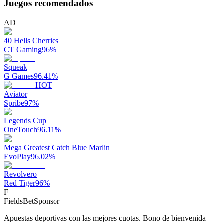
Juegos recomendados
AD
40 Hells Cherries
CT Gaming
96
%
Squeak
G Games
96.41
%
HOT
Aviator
Spribe
97
%
Legends Cup
OneTouch
96.11
%
Mega Greatest Catch Blue Marlin
EvoPlay
96.02
%
Revolvero
Red Tiger
96
%
F
FieldsBet
Sponsor
Apuestas deportivas con las mejores cuotas. Bono de bienvenida