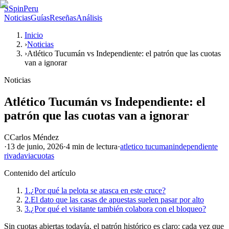
S
SpinPeru
Noticias
Guías
Reseñas
Análisis
Inicio
›
Noticias
›
Atlético Tucumán vs Independiente: el patrón que las cuotas
van a ignorar
Noticias
Atlético Tucumán vs Independiente: el
patrón que las cuotas van a ignorar
C
Carlos Méndez
·
13 de junio, 2026
·
4 min
de lectura
·
atletico tucuman
independiente
rivadavia
cuotas
Contenido del artículo
1.
¿Por qué la pelota se atasca en este cruce?
2.
El dato que las casas de apuestas suelen pasar por alto
3.
¿Por qué el visitante también colabora con el bloqueo?
Sin cuotas abiertas todavía, el patrón histórico es claro: cada vez que