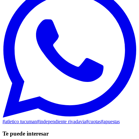
#
atletico tucuman
#
independiente rivadavia
#
cuotas
#
apuestas
Te puede interesar