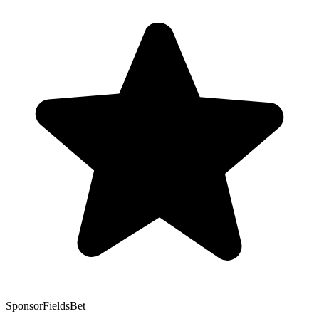
Sponsor
FieldsBet