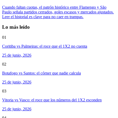
Cuando faltan cuotas, el patrón histórico entre Flamengo y São
Paulo señala partidos cerrados, goles escasos y mercados ajustados.
Leer el historial es clave para no caer en trampas.
Lo más leído
01
Coritiba vs Palmeiras: el roce que el 1X2 no cuenta
25 de junio, 2026
02
Botafogo vs Santos: el córner que nadie calcula
25 de junio, 2026
03
Vitoria vs Vasco: el roce que los números del 1X2 esconden
25 de junio, 2026
04