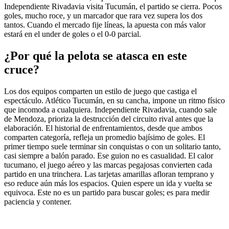
Independiente Rivadavia visita Tucumán, el partido se cierra. Pocos
goles, mucho roce, y un marcador que rara vez supera los dos
tantos. Cuando el mercado fije líneas, la apuesta con más valor
estará en el under de goles o el 0-0 parcial.
¿Por qué la pelota se atasca en este
cruce?
Los dos equipos comparten un estilo de juego que castiga el
espectáculo. Atlético Tucumán, en su cancha, impone un ritmo físico
que incomoda a cualquiera. Independiente Rivadavia, cuando sale
de Mendoza, prioriza la destrucción del circuito rival antes que la
elaboración. El historial de enfrentamientos, desde que ambos
comparten categoría, refleja un promedio bajísimo de goles. El
primer tiempo suele terminar sin conquistas o con un solitario tanto,
casi siempre a balón parado. Ese guion no es casualidad. El calor
tucumano, el juego aéreo y las marcas pegajosas convierten cada
partido en una trinchera. Las tarjetas amarillas afloran temprano y
eso reduce aún más los espacios. Quien espere un ida y vuelta se
equivoca. Este no es un partido para buscar goles; es para medir
paciencia y contener.