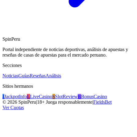
SpinPeru
Portal independiente de noticias deportivas, análisis de apuestas y
reseñas de casas de apuestas para el mercado peruano.
Secciones
Noticias
Guías
Reseñas
Análisis
Sitios hermanos
J
JackpotInfo
L
LiveCasino
S
SlotReview
B
BonusCasino
©
2026
SpinPeru
|
18+ Juega responsablemente
|
FieldsBet
Ver Cuotas