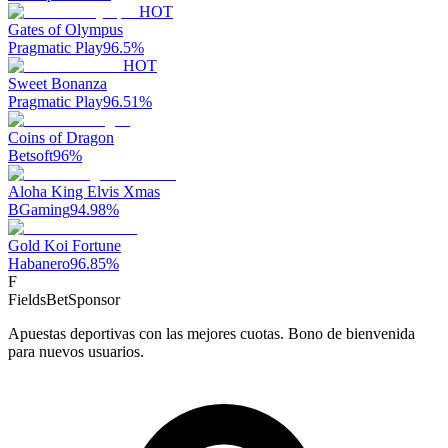
HOT
Gates of Olympus
Pragmatic Play
96.5
%
HOT
Sweet Bonanza
Pragmatic Play
96.51
%
Coins of Dragon
Betsoft
96
%
Aloha King Elvis Xmas
BGaming
94.98
%
Gold Koi Fortune
Habanero
96.85
%
F
FieldsBet
Sponsor
Apuestas deportivas con las mejores cuotas. Bono de bienvenida
para nuevos usuarios.