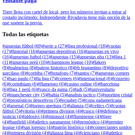
visitante paga
Tigre llega con cartel de local, pero los números invitan a mirar al
costado incómodo: Independiente Rivadavia tiene más opción de la
que sugiere la previa.
Todas las etiquetas
#
apuestas fútbol
(
69
)
#
serie a
(
27
)
#
liga profesional
(
18
)
#
cuotas
(
17
)
#
historial
(
16
)
#
apuestas deportivas
(
16
)
#
apuestas en vivo
(
16
)
#
apuestas futbol
(
15
)
#
apuestas
(
15
)
#
apuestas nba
(
13
)
#
liga 1
(
11
)
#
apuestas perú
(
10
)
#
champions league
(
10
)
#
lakers
(
9
)
#
palmeiras
(
8
)
#
patron historico
(
8
)
#
rb bragantino
(
8
)
#
deportivo
garcilaso
(
8
)
#
coritiba
(
7
)
#
botafogo
(
7
)
#
santos
(
7
)
#
apuestas corners
(
7
)
#
sao paulo
(
7
)
#
la liga
(
7
)
#
corners
(
6
)
#
internacional
(
6
)
#
cruzeiro
(
6
)
#
corinthians
(
6
)
#
flamengo
(
6
)
#
casino online
(
6
)
#
barcelona
(
6
)
#
liga 1 perú
(
6
)
#
vasco da gama
(
5
)
#
adt
(
5
)
#
universitario
(
5
)
#
manchester city
(
5
)
#
bahia
(
5
)
#
analisis tactico
(
5
)
#
sporting cristal
(
5
)
#
pronósticos deportivos
(
5
)
#
ecuabet
(
5
)
#
copa sudamericana
(
5
)
#
arsenal
(
5
)
#
torneo apertura
(
5
)
#
alianza
(
5
)
#
celtics
(
5
)
#
cuotas
fútbol
(
5
)
#
vitoria
(
4
)
#
primera division
(
4
)
#
cusco
(
4
)
#
defensa y
justicia
(
4
)
#
aldosivi
(
4
)
#
mirassol
(
4
)
#
fluminense
(
4
)
#
tigre
(
4
)
#
banfield
(
4
)
#
atletico paranaense
(
4
)
#
pronóstico
(
4
)
#
premier
league
(
4
)
#
san lorenzo
(
4
)
#
patrón histórico
(
4
)
#
comerciantes unidos
(
4
)
#
primera división
(
4
)
#
alianza lima
(
4
)
#
cienciano
(
4
)
#
atletico