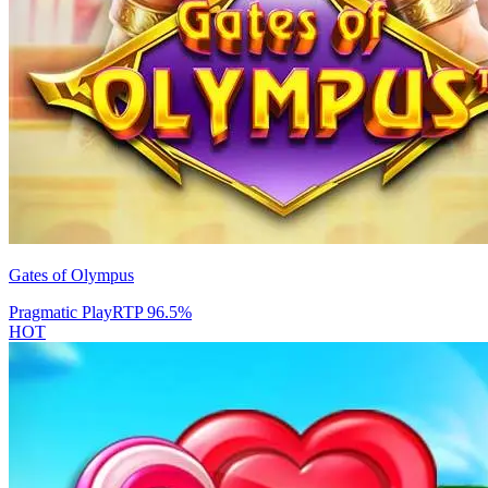
Gates of Olympus
Pragmatic Play
RTP
96.5
%
HOT