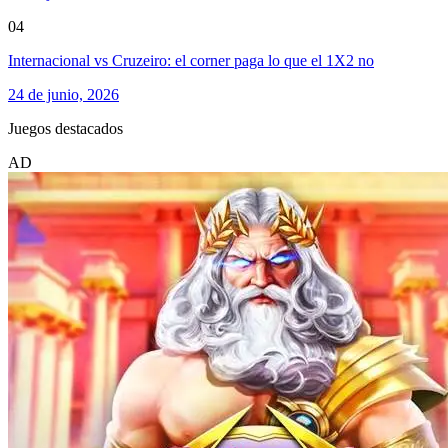
04
Internacional vs Cruzeiro: el corner paga lo que el 1X2 no
24 de junio, 2026
Juegos destacados
AD