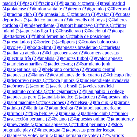
madrid
(
4
)
#
psg
(
4
)
#
racing
(
4
)
#
liga mx
(
4
)
#
peru
(
4
)
#
real madrid
(
4
)
#
platense
(
3
)
#
union santa fe
(
3
)
#
remo
(
3
)
#
gremio
(
3
)
#
liverpool
(
3
)
#
racing club
(
3
)
#
gimnasia l.p.
(
3
)
#
huracan
(
3
)
#
valor
(
3
)
#
cuotas
deportivas
(
3
)
#
atletico tucuman
(
3
)
#
newells old boys
(
3
)
#
talleres
cordoba
(
3
)
#
independiente
(
3
)
#
sport huancayo
(
3
)
#
mls
(
3
)
#
inter
miami
(
3
)
#
apuestas liga 1
(
3
)
#
brasileirao
(
3
)
#
nacional
(
3
)
#
copa
libertadores
(
3
)
#
fútbol femenino
(
3
)
#
tabla de posiciones
(
3
)
#
resultados
(
3
)
#
sorteo
(
3
)
#
clippers
(
3
)
#
cuotas baloncesto
(
3
)
#
voley
(
3
)
#
bodø/glimt
(
3
)
#
apuestas brasileirao
(
2
)
#
tarjetas
(
2
)
#
alianza atletico
(
2
)
#
chapecoense-sc
(
2
)
#
corners apuestas
(
2
)
#
lectura fría
(
2
)
#
analisis
(
2
)
#
cuotas futbol
(
2
)
#
valor apuesta
(
2
)
#
tarjetas amarillas
(
2
)
#
atletico-mg
(
2
)
#
sarmiento junin
(
2
)
#
argentinos jrs
(
2
)
#
belgrano cordoba
(
2
)
#
rosario central
(
2
)
#
apuesta
(
2
)
#
lanus
(
2
)
#
estudiantes de rio cuarto
(
2
)
#
chicago fire
(
2
)
#
deportivo riestra
(
2
)
#
boca juniors
(
2
)
#
independiente rivadavia
(
2
)
#
córners
(
2
)
#
como
(
2
)
#
serie a brasil
(
2
)
#
velez sarsfield
(
2
)
#
instituto cordoba
(
2
)
#
fc cajamarca
(
2
)
#
juan pablo ii college
(
2
)
#
apuestas peru
(
2
)
#
analisis táctico
(
2
)
#
táctica
(
2
)
#
apuestas mls
(
2
)
#
slot machine
(
2
)
#
posiciones
(
2
)
#
chelsea
(
2
)
#
fa cup
(
2
)
#
girona
(
2
)
#
tinka
(
2
)
#
la tinka
(
2
)
#
bundesliga
(
2
)
#
fútbol sudamericano
(
2
)
#
futbol
(
2
)
#
liga betplay
(
2
)
#
tijuana
(
2
)
#
athletic club
(
2
)
#
junior
(
2
)
#
selección peruana
(
2
)
#
betano
(
2
)
#
apuestas online
(
2
)
#
monterrey
(
2
)
#
newcastle
(
2
)
#
bonos apuestas
(
2
)
#
futbol peruano
(
2
)
#
slots
pragmatic play
(
2
)
#
moquegua
(
2
)
#
apuestas premier league
(
2
)
#
apuestas voley peru
(
2
)
#
liga peruana de voley
(
2
)
#
warriors