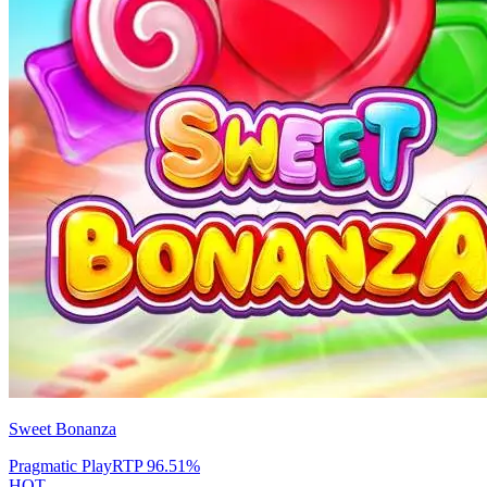
Sweet Bonanza
Pragmatic Play
RTP
96.51
%
HOT