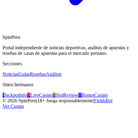
SpinPeru
Portal independiente de noticias deportivas, análisis de apuestas y
reseñas de casas de apuestas para el mercado peruano.
Secciones
Noticias
Guías
Reseñas
Análisis
Sitios hermanos
J
JackpotInfo
L
LiveCasino
S
SlotReview
B
BonusCasino
©
2026
SpinPeru
|
18+ Juega responsablemente
|
FieldsBet
Ver Cuotas