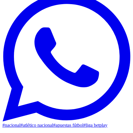
#
nacional
#
atlético nacional
#
apuestas fútbol
#
liga betplay