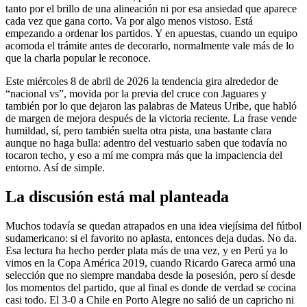
tanto por el brillo de una alineación ni por esa ansiedad que aparece
cada vez que gana corto. Va por algo menos vistoso. Está
empezando a ordenar los partidos. Y en apuestas, cuando un equipo
acomoda el trámite antes de decorarlo, normalmente vale más de lo
que la charla popular le reconoce.
Este miércoles 8 de abril de 2026 la tendencia gira alrededor de
“nacional vs”, movida por la previa del cruce con Jaguares y
también por lo que dejaron las palabras de Mateus Uribe, que habló
de margen de mejora después de la victoria reciente. La frase vende
humildad, sí, pero también suelta otra pista, una bastante clara
aunque no haga bulla: adentro del vestuario saben que todavía no
tocaron techo, y eso a mí me compra más que la impaciencia del
entorno. Así de simple.
La discusión está mal planteada
Muchos todavía se quedan atrapados en una idea viejísima del fútbol
sudamericano: si el favorito no aplasta, entonces deja dudas. No da.
Esa lectura ha hecho perder plata más de una vez, y en Perú ya lo
vimos en la Copa América 2019, cuando Ricardo Gareca armó una
selección que no siempre mandaba desde la posesión, pero sí desde
los momentos del partido, que al final es donde de verdad se cocina
casi todo. El 3-0 a Chile en Porto Alegre no salió de un capricho ni