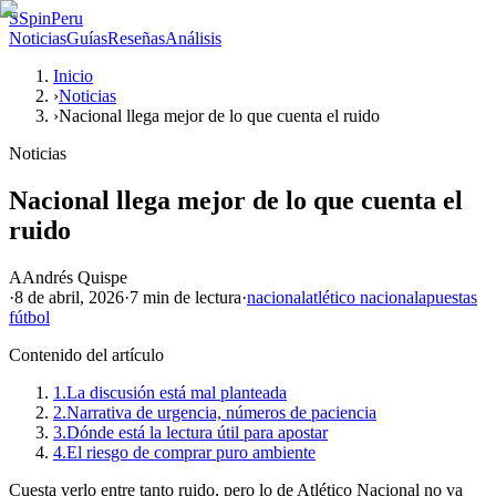
S
SpinPeru
Noticias
Guías
Reseñas
Análisis
Inicio
›
Noticias
›
Nacional llega mejor de lo que cuenta el ruido
Noticias
Nacional llega mejor de lo que cuenta el
ruido
A
Andrés Quispe
·
8 de abril, 2026
·
7 min
de lectura
·
nacional
atlético nacional
apuestas
fútbol
Contenido del artículo
1.
La discusión está mal planteada
2.
Narrativa de urgencia, números de paciencia
3.
Dónde está la lectura útil para apostar
4.
El riesgo de comprar puro ambiente
Cuesta verlo entre tanto ruido, pero lo de Atlético Nacional no va