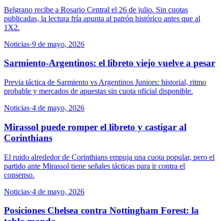
Belgrano recibe a Rosario Central el 26 de julio. Sin cuotas
publicadas, la lectura fría apunta al patrón histórico antes que al
1X2.
Noticias
·
9 de mayo, 2026
Sarmiento-Argentinos: el libreto viejo vuelve a pesar
Previa táctica de Sarmiento vs Argentinos Juniors: historial, ritmo
probable y mercados de apuestas sin cuota oficial disponible.
Noticias
·
4 de mayo, 2026
Mirassol puede romper el libreto y castigar al
Corinthians
El ruido alrededor de Corinthians empuja una cuota popular, pero el
partido ante Mirassol tiene señales tácticas para ir contra el
consenso.
Noticias
·
4 de mayo, 2026
Posiciones Chelsea contra Nottingham Forest: la