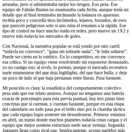
arrasaba, pero sí administraba mejor los riesgos. Eso pesa. Ese
equipo de Fabián Bustos no enamoraba cada fecha, aunque tenía un
detalle que al final terminaba inclinando la balanza en apuestas:
recibía poco y concedía tiros incómodos, lejanos, forzados, de esos
que parecen peligrosos solo si uno mira el resumen a la rápida. Ese
tipo de control no hace mucho ruido en redes, pero mueve un 1X2 y
mueve más todavía los mercados de goles.
Con Nacional, la narrativa popular se está yendo por otro carril:
“todavía no convence”, “gana sin sobrarle nada”, “le falta soltarse”.
Puede ser cierto en lo estético. En lo competitivo, no me convence
esa crítica. Si un equipo viene resolviendo sin exponerse demasiado,
yo no castigo eso; al revés, lo premio, porque el mercado recreativo
suele enamorarse del que deja highlights, del que hace bulla, y deja
un poco de lado al que baja persianas entre líneas. Pasa bastante.
Mi posición es clara: la estadística del comportamiento colectivo
pesa más que ese relato ansioso. Aunque no tengamos una batería
exacta de porcentajes para esta previa puntual, hay tres pistas bien
concretas que sí cuentan, y cuentan bastante, porque en esta etapa
del calendario no todo pasa por el brillo sino por la chamba táctica
que cada equipo logra sostener sin desordenarse. Primera: estamos
en abril, un tramo donde muchos planteles todavía rotan cargas y el
equipo que mejor sostiene estructura suele sacar ventaja. Segunda:
Jaguares llega como rival que, históricamente, acepta partidos más