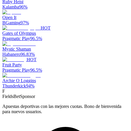
Ruby Heist
Kalamba
96
%
Open It
BGaming
97
%
HOT
Gates of Olympus
Pragmatic Play
96.5
%
Mystic Shaman
Habanero
96.83
%
HOT
Fruit Party
Pragmatic Play
96.5
%
Archie O Loggins
Thunderkick
94
%
F
FieldsBet
Sponsor
Apuestas deportivas con las mejores cuotas. Bono de bienvenida
para nuevos usuarios.