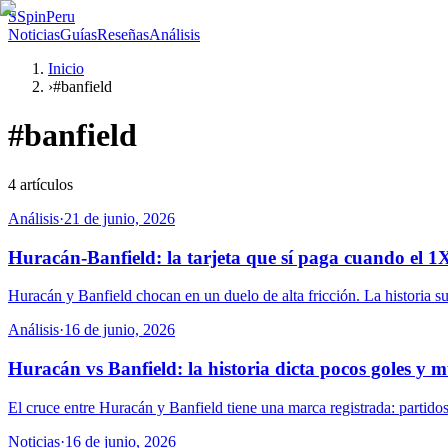
S
SpinPeru
Noticias
Guías
Reseñas
Análisis
Inicio
›
#banfield
#
banfield
4
artículos
Análisis
·
21 de junio, 2026
Huracán-Banfield: la tarjeta que sí paga cuando el 1
Huracán y Banfield chocan en un duelo de alta fricción. La historia su
Análisis
·
16 de junio, 2026
Huracán vs Banfield: la historia dicta pocos goles y 
El cruce entre Huracán y Banfield tiene una marca registrada: partidos 
Noticias
·
16 de junio, 2026