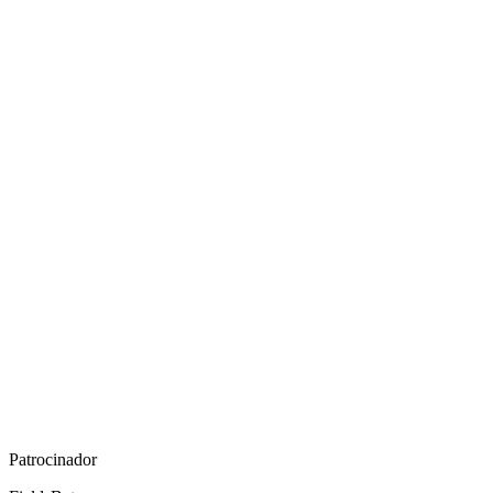
Patrocinador