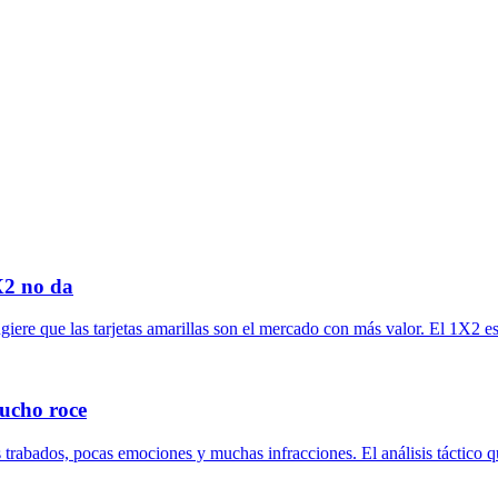
X2 no da
giere que las tarjetas amarillas son el mercado con más valor. El 1X2 e
mucho roce
trabados, pocas emociones y muchas infracciones. El análisis táctico que