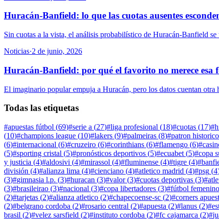
Huracán-Banfield: lo que las cuotas ausentes esconde
Sin cuotas a la vista, el análisis probabilístico de Huracán-Banfield se
Noticias
·
2 de junio, 2026
Huracán-Banfield: por qué el favorito no merece esa f
El imaginario popular empuja a Huracán, pero los datos cuentan otra hi
Todas las etiquetas
#
apuestas fútbol
(
69
)
#
serie a
(
27
)
#
liga profesional
(
18
)
#
cuotas
(
17
)
#
h
(
10
)
#
champions league
(
10
)
#
lakers
(
9
)
#
palmeiras
(
8
)
#
patron historico
(
6
)
#
internacional
(
6
)
#
cruzeiro
(
6
)
#
corinthians
(
6
)
#
flamengo
(
6
)
#
casin
(
5
)
#
sporting cristal
(
5
)
#
pronósticos deportivos
(
5
)
#
ecuabet
(
5
)
#
copa 
y justicia
(
4
)
#
aldosivi
(
4
)
#
mirassol
(
4
)
#
fluminense
(
4
)
#
tigre
(
4
)
#
banfi
división
(
4
)
#
alianza lima
(
4
)
#
cienciano
(
4
)
#
atletico madrid
(
4
)
#
psg
(
4
(
3
)
#
gimnasia l.p.
(
3
)
#
huracan
(
3
)
#
valor
(
3
)
#
cuotas deportivas
(
3
)
#
atl
(
3
)
#
brasileirao
(
3
)
#
nacional
(
3
)
#
copa libertadores
(
3
)
#
fútbol femenin
(
2
)
#
tarjetas
(
2
)
#
alianza atletico
(
2
)
#
chapecoense-sc
(
2
)
#
corners apues
(
2
)
#
belgrano cordoba
(
2
)
#
rosario central
(
2
)
#
apuesta
(
2
)
#
lanus
(
2
)
#
es
brasil
(
2
)
#
velez sarsfield
(
2
)
#
instituto cordoba
(
2
)
#
fc cajamarca
(
2
)
#
ju