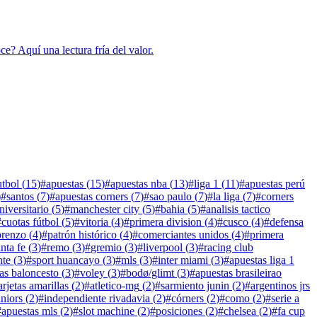
ce? Aquí una lectura fría del valor.
utbol
(
15
)
#
apuestas
(
15
)
#
apuestas nba
(
13
)
#
liga 1
(
11
)
#
apuestas perú
)
#
santos
(
7
)
#
apuestas corners
(
7
)
#
sao paulo
(
7
)
#
la liga
(
7
)
#
corners
niversitario
(
5
)
#
manchester city
(
5
)
#
bahia
(
5
)
#
analisis tactico
#
cuotas fútbol
(
5
)
#
vitoria
(
4
)
#
primera division
(
4
)
#
cusco
(
4
)
#
defensa
orenzo
(
4
)
#
patrón histórico
(
4
)
#
comerciantes unidos
(
4
)
#
primera
nta fe
(
3
)
#
remo
(
3
)
#
gremio
(
3
)
#
liverpool
(
3
)
#
racing club
nte
(
3
)
#
sport huancayo
(
3
)
#
mls
(
3
)
#
inter miami
(
3
)
#
apuestas liga 1
as baloncesto
(
3
)
#
voley
(
3
)
#
bodø/glimt
(
3
)
#
apuestas brasileirao
arjetas amarillas
(
2
)
#
atletico-mg
(
2
)
#
sarmiento junin
(
2
)
#
argentinos jrs
niors
(
2
)
#
independiente rivadavia
(
2
)
#
córners
(
2
)
#
como
(
2
)
#
serie a
#
apuestas mls
(
2
)
#
slot machine
(
2
)
#
posiciones
(
2
)
#
chelsea
(
2
)
#
fa cup