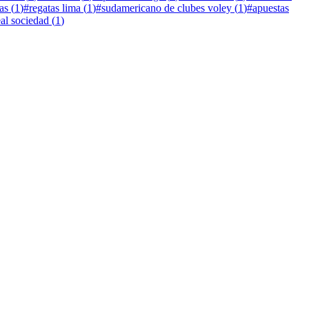
as
(
1
)
#
regatas lima
(
1
)
#
sudamericano de clubes voley
(
1
)
#
apuestas
eal sociedad
(
1
)