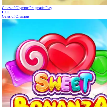
Gates of Olympus
Pragmatic Play
HOT
Gates of Olympus