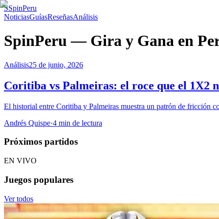
S
SpinPeru
Noticias
Guías
Reseñas
Análisis
SpinPeru
—
Gira y Gana en Pe
Análisis
25 de junio, 2026
Coritiba vs Palmeiras: el roce que el 1X2 
El historial entre Coritiba y Palmeiras muestra un patrón de fricción c
Andrés Quispe
·
4 min
de lectura
Próximos partidos
EN VIVO
Juegos populares
Ver todos