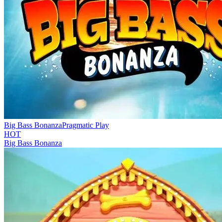
Big Bass Bonanza
Pragmatic Play
HOT
Big Bass Bonanza