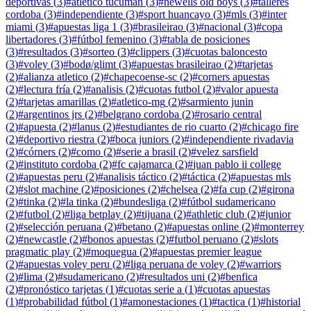
deportivas
(
3
)
#
atletico tucuman
(
3
)
#
newells old boys
(
3
)
#
talleres
cordoba
(
3
)
#
independiente
(
3
)
#
sport huancayo
(
3
)
#
mls
(
3
)
#
inter
miami
(
3
)
#
apuestas liga 1
(
3
)
#
brasileirao
(
3
)
#
nacional
(
3
)
#
copa
libertadores
(
3
)
#
fútbol femenino
(
3
)
#
tabla de posiciones
(
3
)
#
resultados
(
3
)
#
sorteo
(
3
)
#
clippers
(
3
)
#
cuotas baloncesto
(
3
)
#
voley
(
3
)
#
bodø/glimt
(
3
)
#
apuestas brasileirao
(
2
)
#
tarjetas
(
2
)
#
alianza atletico
(
2
)
#
chapecoense-sc
(
2
)
#
corners apuestas
(
2
)
#
lectura fría
(
2
)
#
analisis
(
2
)
#
cuotas futbol
(
2
)
#
valor apuesta
(
2
)
#
tarjetas amarillas
(
2
)
#
atletico-mg
(
2
)
#
sarmiento junin
(
2
)
#
argentinos jrs
(
2
)
#
belgrano cordoba
(
2
)
#
rosario central
(
2
)
#
apuesta
(
2
)
#
lanus
(
2
)
#
estudiantes de rio cuarto
(
2
)
#
chicago fire
(
2
)
#
deportivo riestra
(
2
)
#
boca juniors
(
2
)
#
independiente rivadavia
(
2
)
#
córners
(
2
)
#
como
(
2
)
#
serie a brasil
(
2
)
#
velez sarsfield
(
2
)
#
instituto cordoba
(
2
)
#
fc cajamarca
(
2
)
#
juan pablo ii college
(
2
)
#
apuestas peru
(
2
)
#
analisis táctico
(
2
)
#
táctica
(
2
)
#
apuestas mls
(
2
)
#
slot machine
(
2
)
#
posiciones
(
2
)
#
chelsea
(
2
)
#
fa cup
(
2
)
#
girona
(
2
)
#
tinka
(
2
)
#
la tinka
(
2
)
#
bundesliga
(
2
)
#
fútbol sudamericano
(
2
)
#
futbol
(
2
)
#
liga betplay
(
2
)
#
tijuana
(
2
)
#
athletic club
(
2
)
#
junior
(
2
)
#
selección peruana
(
2
)
#
betano
(
2
)
#
apuestas online
(
2
)
#
monterrey
(
2
)
#
newcastle
(
2
)
#
bonos apuestas
(
2
)
#
futbol peruano
(
2
)
#
slots
pragmatic play
(
2
)
#
moquegua
(
2
)
#
apuestas premier league
(
2
)
#
apuestas voley peru
(
2
)
#
liga peruana de voley
(
2
)
#
warriors
(
2
)
#
lima
(
2
)
#
sudamericano
(
2
)
#
resultados uni
(
2
)
#
benfica
(
2
)
#
pronóstico tarjetas
(
1
)
#
cuotas serie a
(
1
)
#
cuotas apuestas
(
1
)
#
probabilidad fútbol
(
1
)
#
amonestaciones
(
1
)
#
tactica
(
1
)
#
historial