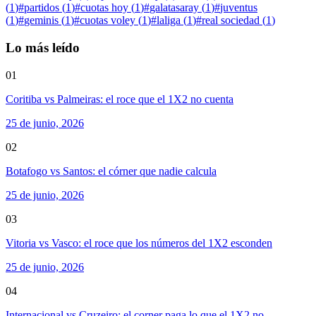
(
1
)
#
partidos
(
1
)
#
cuotas hoy
(
1
)
#
galatasaray
(
1
)
#
juventus
(
1
)
#
geminis
(
1
)
#
cuotas voley
(
1
)
#
laliga
(
1
)
#
real sociedad
(
1
)
Lo más leído
01
Coritiba vs Palmeiras: el roce que el 1X2 no cuenta
25 de junio, 2026
02
Botafogo vs Santos: el córner que nadie calcula
25 de junio, 2026
03
Vitoria vs Vasco: el roce que los números del 1X2 esconden
25 de junio, 2026
04
Internacional vs Cruzeiro: el corner paga lo que el 1X2 no