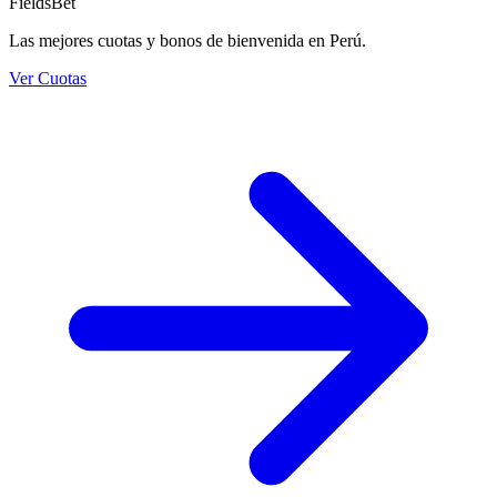
FieldsBet
Las mejores cuotas y bonos de bienvenida en Perú.
Ver Cuotas