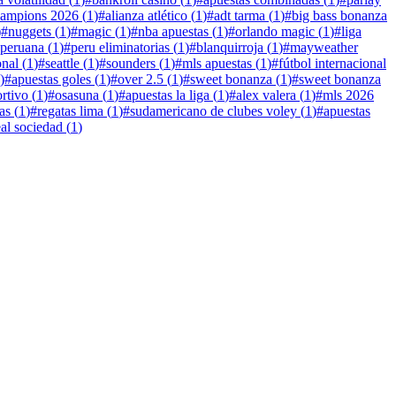
ampions 2026
(
1
)
#
alianza atlético
(
1
)
#
adt tarma
(
1
)
#
big bass bonanza
)
#
nuggets
(
1
)
#
magic
(
1
)
#
nba apuestas
(
1
)
#
orlando magic
(
1
)
#
liga
 peruana
(
1
)
#
peru eliminatorias
(
1
)
#
blanquirroja
(
1
)
#
mayweather
onal
(
1
)
#
seattle
(
1
)
#
sounders
(
1
)
#
mls apuestas
(
1
)
#
fútbol internacional
)
#
apuestas goles
(
1
)
#
over 2.5
(
1
)
#
sweet bonanza
(
1
)
#
sweet bonanza
rtivo
(
1
)
#
osasuna
(
1
)
#
apuestas la liga
(
1
)
#
alex valera
(
1
)
#
mls 2026
as
(
1
)
#
regatas lima
(
1
)
#
sudamericano de clubes voley
(
1
)
#
apuestas
eal sociedad
(
1
)