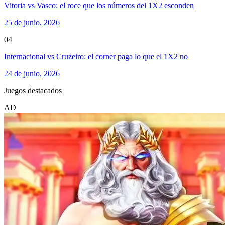
Vitoria vs Vasco: el roce que los números del 1X2 esconden
25 de junio, 2026
04
Internacional vs Cruzeiro: el corner paga lo que el 1X2 no
24 de junio, 2026
Juegos destacados
AD