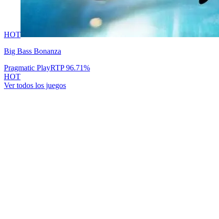
HOT
Big Bass Bonanza
Pragmatic Play
RTP
96.71
%
HOT
Ver todos los juegos