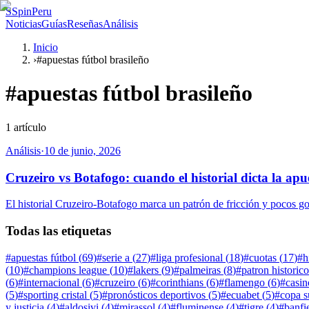
S
SpinPeru
Noticias
Guías
Reseñas
Análisis
Inicio
›
#apuestas fútbol brasileño
#
apuestas fútbol brasileño
1
artículo
Análisis
·
10 de junio, 2026
Cruzeiro vs Botafogo: cuando el historial dicta la apu
El historial Cruzeiro-Botafogo marca un patrón de fricción y pocos gol
Todas las etiquetas
#
apuestas fútbol
(
69
)
#
serie a
(
27
)
#
liga profesional
(
18
)
#
cuotas
(
17
)
#
h
(
10
)
#
champions league
(
10
)
#
lakers
(
9
)
#
palmeiras
(
8
)
#
patron historico
(
6
)
#
internacional
(
6
)
#
cruzeiro
(
6
)
#
corinthians
(
6
)
#
flamengo
(
6
)
#
casin
(
5
)
#
sporting cristal
(
5
)
#
pronósticos deportivos
(
5
)
#
ecuabet
(
5
)
#
copa 
y justicia
(
4
)
#
aldosivi
(
4
)
#
mirassol
(
4
)
#
fluminense
(
4
)
#
tigre
(
4
)
#
banfi