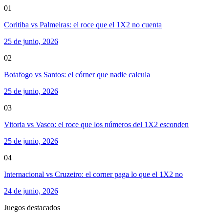
01
Coritiba vs Palmeiras: el roce que el 1X2 no cuenta
25 de junio, 2026
02
Botafogo vs Santos: el córner que nadie calcula
25 de junio, 2026
03
Vitoria vs Vasco: el roce que los números del 1X2 esconden
25 de junio, 2026
04
Internacional vs Cruzeiro: el corner paga lo que el 1X2 no
24 de junio, 2026
Juegos destacados