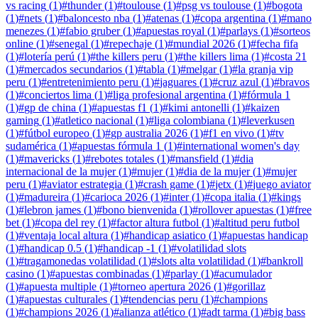
vs racing
(
1
)
#
thunder
(
1
)
#
toulouse
(
1
)
#
psg vs toulouse
(
1
)
#
bogota
(
1
)
#
nets
(
1
)
#
baloncesto nba
(
1
)
#
atenas
(
1
)
#
copa argentina
(
1
)
#
mano
menezes
(
1
)
#
fabio gruber
(
1
)
#
apuestas royal
(
1
)
#
parlays
(
1
)
#
sorteos
online
(
1
)
#
senegal
(
1
)
#
repechaje
(
1
)
#
mundial 2026
(
1
)
#
fecha fifa
(
1
)
#
lotería perú
(
1
)
#
the killers peru
(
1
)
#
the killers lima
(
1
)
#
costa 21
(
1
)
#
mercados secundarios
(
1
)
#
tabla
(
1
)
#
melgar
(
1
)
#
la granja vip
peru
(
1
)
#
entretenimiento peru
(
1
)
#
jaguares
(
1
)
#
cruz azul
(
1
)
#
bravos
(
1
)
#
conciertos lima
(
1
)
#
liga profesional argentina
(
1
)
#
fórmula 1
(
1
)
#
gp de china
(
1
)
#
apuestas f1
(
1
)
#
kimi antonelli
(
1
)
#
kaizen
gaming
(
1
)
#
atletico nacional
(
1
)
#
liga colombiana
(
1
)
#
leverkusen
(
1
)
#
fútbol europeo
(
1
)
#
gp australia 2026
(
1
)
#
f1 en vivo
(
1
)
#
tv
sudamérica
(
1
)
#
apuestas fórmula 1
(
1
)
#
international women's day
(
1
)
#
mavericks
(
1
)
#
rebotes totales
(
1
)
#
mansfield
(
1
)
#
dia
internacional de la mujer
(
1
)
#
mujer
(
1
)
#
dia de la mujer
(
1
)
#
mujer
peru
(
1
)
#
aviator estrategia
(
1
)
#
crash game
(
1
)
#
jetx
(
1
)
#
juego aviator
(
1
)
#
madureira
(
1
)
#
carioca 2026
(
1
)
#
inter
(
1
)
#
copa italia
(
1
)
#
kings
(
1
)
#
lebron james
(
1
)
#
bono bienvenida
(
1
)
#
rollover apuestas
(
1
)
#
free
bet
(
1
)
#
copa del rey
(
1
)
#
factor altura futbol
(
1
)
#
altitud peru futbol
(
1
)
#
ventaja local altura
(
1
)
#
handicap asiatico
(
1
)
#
apuestas handicap
(
1
)
#
handicap 0.5
(
1
)
#
handicap -1
(
1
)
#
volatilidad slots
(
1
)
#
tragamonedas volatilidad
(
1
)
#
slots alta volatilidad
(
1
)
#
bankroll
casino
(
1
)
#
apuestas combinadas
(
1
)
#
parlay
(
1
)
#
acumulador
(
1
)
#
apuesta multiple
(
1
)
#
torneo apertura 2026
(
1
)
#
gorillaz
(
1
)
#
apuestas culturales
(
1
)
#
tendencias peru
(
1
)
#
champions
(
1
)
#
champions 2026
(
1
)
#
alianza atlético
(
1
)
#
adt tarma
(
1
)
#
big bass