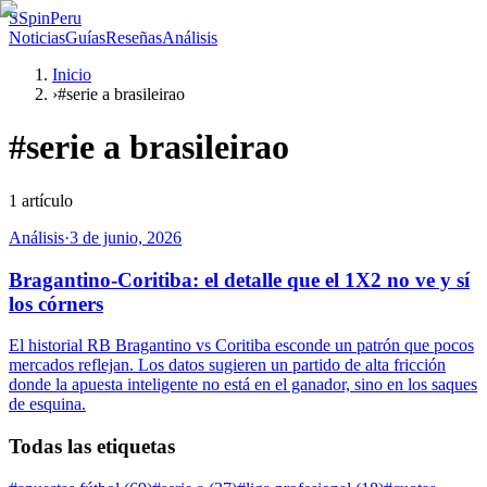
S
SpinPeru
Noticias
Guías
Reseñas
Análisis
Inicio
›
#serie a brasileirao
#
serie a brasileirao
1
artículo
Análisis
·
3 de junio, 2026
Bragantino-Coritiba: el detalle que el 1X2 no ve y sí
los córners
El historial RB Bragantino vs Coritiba esconde un patrón que pocos
mercados reflejan. Los datos sugieren un partido de alta fricción
donde la apuesta inteligente no está en el ganador, sino en los saques
de esquina.
Todas las etiquetas