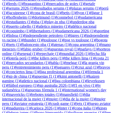
(
1
)
#
leeds
(
1
)
#
bragantino
(
1
)
#
mercados de goles
(
1
)
#
getafe
(
1
)
#
serums 2026
(
1
)
#
resultados serums
(
1
)
#
plazas serums
(
1
)
#
perú
(
1
)
#
jacuipense
(
1
)
#
copa de brasil
(
1
)
#
betis
(
1
)
#
lyon
(
1
)
#
ligue 1
(
1
)
#
hoffenheim
(
1
)
#
dortmund
(
1
)
#
conmebol
(
1
)
#
sudamericana
(
1
)
#
estudiantes
(
1
)
#
nba
(
1
)
#
play-in nba
(
1
)
#
underdog nba
(
1
)
#
puerto cabello
(
1
)
#
atletico mineiro
(
1
)
#
atlético nacional
(
1
)
#
coquimbo
(
1
)
#
libertadores
(
1
)
#
sudamericana 2026
(
1
)
#
sporting
(
1
)
#
lisboa
(
1
)
#
independiente petrolero
(
1
)
#
tigres
(
1
)
#
independiente
vs racing
(
1
)
#
thunder
(
1
)
#
toulouse
(
1
)
#
psg vs toulouse
(
1
)
#
bogota
(
1
)
#
nets
(
1
)
#
baloncesto nba
(
1
)
#
atenas
(
1
)
#
copa argentina
(
1
)
#
mano
menezes
(
1
)
#
fabio gruber
(
1
)
#
apuestas royal
(
1
)
#
parlays
(
1
)
#
sorteos
online
(
1
)
#
senegal
(
1
)
#
repechaje
(
1
)
#
mundial 2026
(
1
)
#
fecha fifa
(
1
)
#
lotería perú
(
1
)
#
the killers peru
(
1
)
#
the killers lima
(
1
)
#
costa 21
(
1
)
#
mercados secundarios
(
1
)
#
tabla
(
1
)
#
melgar
(
1
)
#
la granja vip
peru
(
1
)
#
entretenimiento peru
(
1
)
#
jaguares
(
1
)
#
cruz azul
(
1
)
#
bravos
(
1
)
#
conciertos lima
(
1
)
#
liga profesional argentina
(
1
)
#
fórmula 1
(
1
)
#
gp de china
(
1
)
#
apuestas f1
(
1
)
#
kimi antonelli
(
1
)
#
kaizen
gaming
(
1
)
#
atletico nacional
(
1
)
#
liga colombiana
(
1
)
#
leverkusen
(
1
)
#
fútbol europeo
(
1
)
#
gp australia 2026
(
1
)
#
f1 en vivo
(
1
)
#
tv
sudamérica
(
1
)
#
apuestas fórmula 1
(
1
)
#
international women's day
(
1
)
#
mavericks
(
1
)
#
rebotes totales
(
1
)
#
mansfield
(
1
)
#
dia
internacional de la mujer
(
1
)
#
mujer
(
1
)
#
dia de la mujer
(
1
)
#
mujer
peru
(
1
)
#
aviator estrategia
(
1
)
#
crash game
(
1
)
#
jetx
(
1
)
#
juego aviator
(
1
)
#
madureira
(
1
)
#
carioca 2026
(
1
)
#
inter
(
1
)
#
copa italia
(
1
)
#
kings
(
1
)
#
lebron james
(
1
)
#
bono bienvenida
(
1
)
#
rollover apuestas
(
1
)
#
free