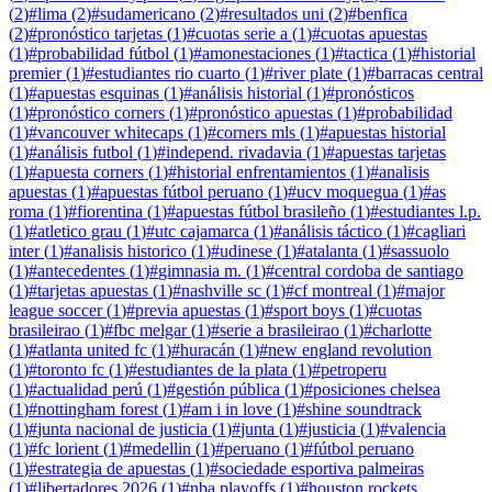
(
2
)
#
lima
(
2
)
#
sudamericano
(
2
)
#
resultados uni
(
2
)
#
benfica
(
2
)
#
pronóstico tarjetas
(
1
)
#
cuotas serie a
(
1
)
#
cuotas apuestas
(
1
)
#
probabilidad fútbol
(
1
)
#
amonestaciones
(
1
)
#
tactica
(
1
)
#
historial
premier
(
1
)
#
estudiantes rio cuarto
(
1
)
#
river plate
(
1
)
#
barracas central
(
1
)
#
apuestas esquinas
(
1
)
#
análisis historial
(
1
)
#
pronósticos
(
1
)
#
pronóstico corners
(
1
)
#
pronóstico apuestas
(
1
)
#
probabilidad
(
1
)
#
vancouver whitecaps
(
1
)
#
corners mls
(
1
)
#
apuestas historial
(
1
)
#
análisis futbol
(
1
)
#
independ. rivadavia
(
1
)
#
apuestas tarjetas
(
1
)
#
apuesta corners
(
1
)
#
historial enfrentamientos
(
1
)
#
analisis
apuestas
(
1
)
#
apuestas fútbol peruano
(
1
)
#
ucv moquegua
(
1
)
#
as
roma
(
1
)
#
fiorentina
(
1
)
#
apuestas fútbol brasileño
(
1
)
#
estudiantes l.p.
(
1
)
#
atletico grau
(
1
)
#
utc cajamarca
(
1
)
#
análisis táctico
(
1
)
#
cagliari
inter
(
1
)
#
analisis historico
(
1
)
#
udinese
(
1
)
#
atalanta
(
1
)
#
sassuolo
(
1
)
#
antecedentes
(
1
)
#
gimnasia m.
(
1
)
#
central cordoba de santiago
(
1
)
#
tarjetas apuestas
(
1
)
#
nashville sc
(
1
)
#
cf montreal
(
1
)
#
major
league soccer
(
1
)
#
previa apuestas
(
1
)
#
sport boys
(
1
)
#
cuotas
brasileirao
(
1
)
#
fbc melgar
(
1
)
#
serie a brasileirao
(
1
)
#
charlotte
(
1
)
#
atlanta united fc
(
1
)
#
huracán
(
1
)
#
new england revolution
(
1
)
#
toronto fc
(
1
)
#
estudiantes de la plata
(
1
)
#
petroperu
(
1
)
#
actualidad perú
(
1
)
#
gestión pública
(
1
)
#
posiciones chelsea
(
1
)
#
nottingham forest
(
1
)
#
am i in love
(
1
)
#
shine soundtrack
(
1
)
#
junta nacional de justicia
(
1
)
#
junta
(
1
)
#
justicia
(
1
)
#
valencia
(
1
)
#
fc lorient
(
1
)
#
medellin
(
1
)
#
peruano
(
1
)
#
fútbol peruano
(
1
)
#
estrategia de apuestas
(
1
)
#
sociedade esportiva palmeiras
(
1
)
#
libertadores 2026
(
1
)
#
nba playoffs
(
1
)
#
houston rockets