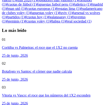
valera
(
1
)
#
mls 2026
(
1
)
#
jugadores más valiosos
(
1
)
#
fieldsbet
(
1
)
#
cuotas de fútbol
(
1
)
#
apuestas futbol peru
(
1
)
#
atletico
(
1
)
#
madrid
(
1
)
#
man utd
(
1
)
#
cuotas europeas
(
1
)
#
regatas lima
(
1
)
#
sudamericano
de clubes voley
(
1
)
#
apuestas voley
(
1
)
#
uviv
(
1
)
#
arsenal vs wolves
(
1
)
#
partidos
(
1
)
#
cuotas hoy
(
1
)
#
galatasaray
(
1
)
#
juventus
(
1
)
#
geminis
(
1
)
#
cuotas voley
(
1
)
#
laliga
(
1
)
#
real sociedad
(
1
)
Lo más leído
01
Coritiba vs Palmeiras: el roce que el 1X2 no cuenta
25 de junio, 2026
02
Botafogo vs Santos: el córner que nadie calcula
25 de junio, 2026
03
Vitoria vs Vasco: el roce que los números del 1X2 esconden
25 de junio, 2026