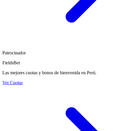
Patrocinador
FieldsBet
Las mejores cuotas y bonos de bienvenida en Perú.
Ver Cuotas