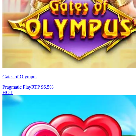
Gates of Olympus
Pragmatic Play
RTP
96.5
%
HOT