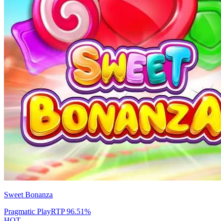
Sweet Bonanza
Pragmatic Play
RTP
96.51
%
HOT