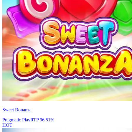
Sweet Bonanza
Pragmatic Play
RTP
96.51
%
HOT