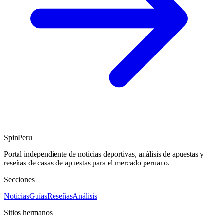
SpinPeru
Portal independiente de noticias deportivas, análisis de apuestas y
reseñas de casas de apuestas para el mercado peruano.
Secciones
Noticias
Guías
Reseñas
Análisis
Sitios hermanos