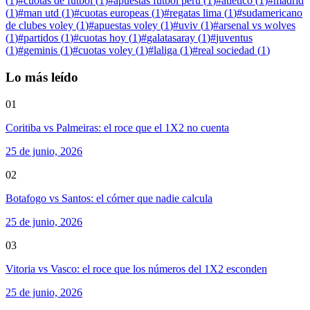
(
1
)
#
cuotas de fútbol
(
1
)
#
apuestas futbol peru
(
1
)
#
atletico
(
1
)
#
madrid
(
1
)
#
man utd
(
1
)
#
cuotas europeas
(
1
)
#
regatas lima
(
1
)
#
sudamericano
de clubes voley
(
1
)
#
apuestas voley
(
1
)
#
uviv
(
1
)
#
arsenal vs wolves
(
1
)
#
partidos
(
1
)
#
cuotas hoy
(
1
)
#
galatasaray
(
1
)
#
juventus
(
1
)
#
geminis
(
1
)
#
cuotas voley
(
1
)
#
laliga
(
1
)
#
real sociedad
(
1
)
Lo más leído
01
Coritiba vs Palmeiras: el roce que el 1X2 no cuenta
25 de junio, 2026
02
Botafogo vs Santos: el córner que nadie calcula
25 de junio, 2026
03
Vitoria vs Vasco: el roce que los números del 1X2 esconden
25 de junio, 2026