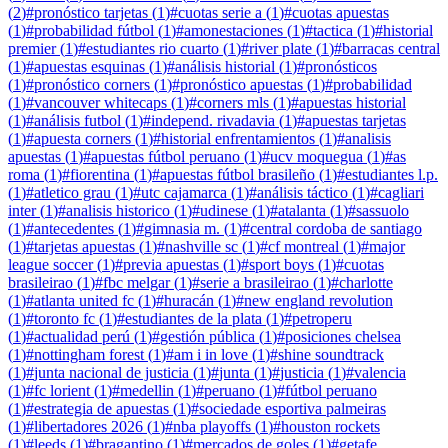
(
2
)
#
pronóstico tarjetas
(
1
)
#
cuotas serie a
(
1
)
#
cuotas apuestas
(
1
)
#
probabilidad fútbol
(
1
)
#
amonestaciones
(
1
)
#
tactica
(
1
)
#
historial
premier
(
1
)
#
estudiantes rio cuarto
(
1
)
#
river plate
(
1
)
#
barracas central
(
1
)
#
apuestas esquinas
(
1
)
#
análisis historial
(
1
)
#
pronósticos
(
1
)
#
pronóstico corners
(
1
)
#
pronóstico apuestas
(
1
)
#
probabilidad
(
1
)
#
vancouver whitecaps
(
1
)
#
corners mls
(
1
)
#
apuestas historial
(
1
)
#
análisis futbol
(
1
)
#
independ. rivadavia
(
1
)
#
apuestas tarjetas
(
1
)
#
apuesta corners
(
1
)
#
historial enfrentamientos
(
1
)
#
analisis
apuestas
(
1
)
#
apuestas fútbol peruano
(
1
)
#
ucv moquegua
(
1
)
#
as
roma
(
1
)
#
fiorentina
(
1
)
#
apuestas fútbol brasileño
(
1
)
#
estudiantes l.p.
(
1
)
#
atletico grau
(
1
)
#
utc cajamarca
(
1
)
#
análisis táctico
(
1
)
#
cagliari
inter
(
1
)
#
analisis historico
(
1
)
#
udinese
(
1
)
#
atalanta
(
1
)
#
sassuolo
(
1
)
#
antecedentes
(
1
)
#
gimnasia m.
(
1
)
#
central cordoba de santiago
(
1
)
#
tarjetas apuestas
(
1
)
#
nashville sc
(
1
)
#
cf montreal
(
1
)
#
major
league soccer
(
1
)
#
previa apuestas
(
1
)
#
sport boys
(
1
)
#
cuotas
brasileirao
(
1
)
#
fbc melgar
(
1
)
#
serie a brasileirao
(
1
)
#
charlotte
(
1
)
#
atlanta united fc
(
1
)
#
huracán
(
1
)
#
new england revolution
(
1
)
#
toronto fc
(
1
)
#
estudiantes de la plata
(
1
)
#
petroperu
(
1
)
#
actualidad perú
(
1
)
#
gestión pública
(
1
)
#
posiciones chelsea
(
1
)
#
nottingham forest
(
1
)
#
am i in love
(
1
)
#
shine soundtrack
(
1
)
#
junta nacional de justicia
(
1
)
#
junta
(
1
)
#
justicia
(
1
)
#
valencia
(
1
)
#
fc lorient
(
1
)
#
medellin
(
1
)
#
peruano
(
1
)
#
fútbol peruano
(
1
)
#
estrategia de apuestas
(
1
)
#
sociedade esportiva palmeiras
(
1
)
#
libertadores 2026
(
1
)
#
nba playoffs
(
1
)
#
houston rockets
(
1
)
#
leeds
(
1
)
#
bragantino
(
1
)
#
mercados de goles
(
1
)
#
getafe