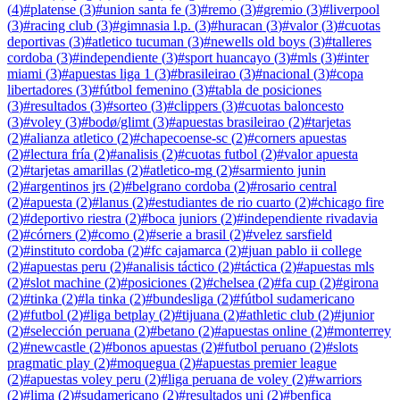
(
4
)
#
platense
(
3
)
#
union santa fe
(
3
)
#
remo
(
3
)
#
gremio
(
3
)
#
liverpool
(
3
)
#
racing club
(
3
)
#
gimnasia l.p.
(
3
)
#
huracan
(
3
)
#
valor
(
3
)
#
cuotas
deportivas
(
3
)
#
atletico tucuman
(
3
)
#
newells old boys
(
3
)
#
talleres
cordoba
(
3
)
#
independiente
(
3
)
#
sport huancayo
(
3
)
#
mls
(
3
)
#
inter
miami
(
3
)
#
apuestas liga 1
(
3
)
#
brasileirao
(
3
)
#
nacional
(
3
)
#
copa
libertadores
(
3
)
#
fútbol femenino
(
3
)
#
tabla de posiciones
(
3
)
#
resultados
(
3
)
#
sorteo
(
3
)
#
clippers
(
3
)
#
cuotas baloncesto
(
3
)
#
voley
(
3
)
#
bodø/glimt
(
3
)
#
apuestas brasileirao
(
2
)
#
tarjetas
(
2
)
#
alianza atletico
(
2
)
#
chapecoense-sc
(
2
)
#
corners apuestas
(
2
)
#
lectura fría
(
2
)
#
analisis
(
2
)
#
cuotas futbol
(
2
)
#
valor apuesta
(
2
)
#
tarjetas amarillas
(
2
)
#
atletico-mg
(
2
)
#
sarmiento junin
(
2
)
#
argentinos jrs
(
2
)
#
belgrano cordoba
(
2
)
#
rosario central
(
2
)
#
apuesta
(
2
)
#
lanus
(
2
)
#
estudiantes de rio cuarto
(
2
)
#
chicago fire
(
2
)
#
deportivo riestra
(
2
)
#
boca juniors
(
2
)
#
independiente rivadavia
(
2
)
#
córners
(
2
)
#
como
(
2
)
#
serie a brasil
(
2
)
#
velez sarsfield
(
2
)
#
instituto cordoba
(
2
)
#
fc cajamarca
(
2
)
#
juan pablo ii college
(
2
)
#
apuestas peru
(
2
)
#
analisis táctico
(
2
)
#
táctica
(
2
)
#
apuestas mls
(
2
)
#
slot machine
(
2
)
#
posiciones
(
2
)
#
chelsea
(
2
)
#
fa cup
(
2
)
#
girona
(
2
)
#
tinka
(
2
)
#
la tinka
(
2
)
#
bundesliga
(
2
)
#
fútbol sudamericano
(
2
)
#
futbol
(
2
)
#
liga betplay
(
2
)
#
tijuana
(
2
)
#
athletic club
(
2
)
#
junior
(
2
)
#
selección peruana
(
2
)
#
betano
(
2
)
#
apuestas online
(
2
)
#
monterrey
(
2
)
#
newcastle
(
2
)
#
bonos apuestas
(
2
)
#
futbol peruano
(
2
)
#
slots
pragmatic play
(
2
)
#
moquegua
(
2
)
#
apuestas premier league
(
2
)
#
apuestas voley peru
(
2
)
#
liga peruana de voley
(
2
)
#
warriors
(
2
)
#
lima
(
2
)
#
sudamericano
(
2
)
#
resultados uni
(
2
)
#
benfica