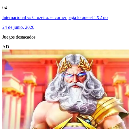
04
Internacional vs Cruzeiro: el corner paga lo que el 1X2 no
24 de junio, 2026
Juegos destacados
AD