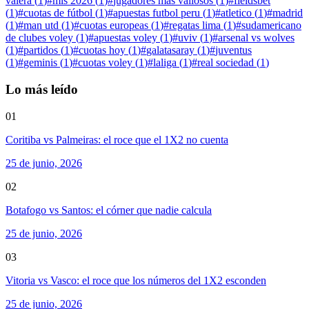
valera
(
1
)
#
mls 2026
(
1
)
#
jugadores más valiosos
(
1
)
#
fieldsbet
(
1
)
#
cuotas de fútbol
(
1
)
#
apuestas futbol peru
(
1
)
#
atletico
(
1
)
#
madrid
(
1
)
#
man utd
(
1
)
#
cuotas europeas
(
1
)
#
regatas lima
(
1
)
#
sudamericano
de clubes voley
(
1
)
#
apuestas voley
(
1
)
#
uviv
(
1
)
#
arsenal vs wolves
(
1
)
#
partidos
(
1
)
#
cuotas hoy
(
1
)
#
galatasaray
(
1
)
#
juventus
(
1
)
#
geminis
(
1
)
#
cuotas voley
(
1
)
#
laliga
(
1
)
#
real sociedad
(
1
)
Lo más leído
01
Coritiba vs Palmeiras: el roce que el 1X2 no cuenta
25 de junio, 2026
02
Botafogo vs Santos: el córner que nadie calcula
25 de junio, 2026
03
Vitoria vs Vasco: el roce que los números del 1X2 esconden
25 de junio, 2026