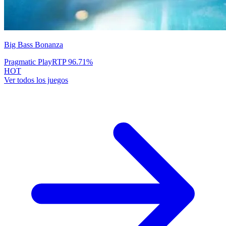
Big Bass Bonanza
Pragmatic Play
RTP
96.71
%
HOT
Ver todos los juegos