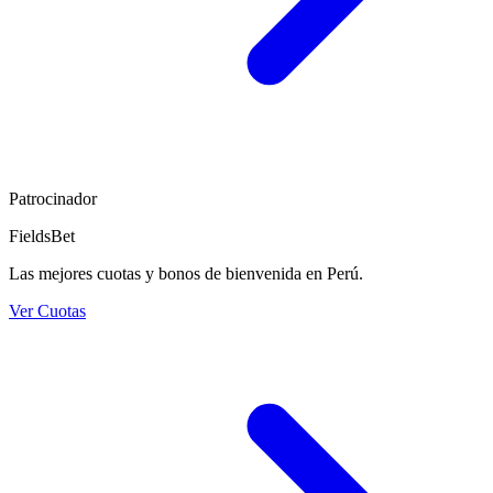
Patrocinador
FieldsBet
Las mejores cuotas y bonos de bienvenida en Perú.
Ver Cuotas