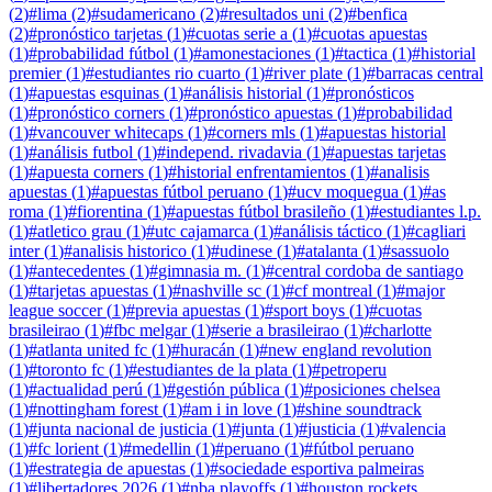
(
2
)
#
lima
(
2
)
#
sudamericano
(
2
)
#
resultados uni
(
2
)
#
benfica
(
2
)
#
pronóstico tarjetas
(
1
)
#
cuotas serie a
(
1
)
#
cuotas apuestas
(
1
)
#
probabilidad fútbol
(
1
)
#
amonestaciones
(
1
)
#
tactica
(
1
)
#
historial
premier
(
1
)
#
estudiantes rio cuarto
(
1
)
#
river plate
(
1
)
#
barracas central
(
1
)
#
apuestas esquinas
(
1
)
#
análisis historial
(
1
)
#
pronósticos
(
1
)
#
pronóstico corners
(
1
)
#
pronóstico apuestas
(
1
)
#
probabilidad
(
1
)
#
vancouver whitecaps
(
1
)
#
corners mls
(
1
)
#
apuestas historial
(
1
)
#
análisis futbol
(
1
)
#
independ. rivadavia
(
1
)
#
apuestas tarjetas
(
1
)
#
apuesta corners
(
1
)
#
historial enfrentamientos
(
1
)
#
analisis
apuestas
(
1
)
#
apuestas fútbol peruano
(
1
)
#
ucv moquegua
(
1
)
#
as
roma
(
1
)
#
fiorentina
(
1
)
#
apuestas fútbol brasileño
(
1
)
#
estudiantes l.p.
(
1
)
#
atletico grau
(
1
)
#
utc cajamarca
(
1
)
#
análisis táctico
(
1
)
#
cagliari
inter
(
1
)
#
analisis historico
(
1
)
#
udinese
(
1
)
#
atalanta
(
1
)
#
sassuolo
(
1
)
#
antecedentes
(
1
)
#
gimnasia m.
(
1
)
#
central cordoba de santiago
(
1
)
#
tarjetas apuestas
(
1
)
#
nashville sc
(
1
)
#
cf montreal
(
1
)
#
major
league soccer
(
1
)
#
previa apuestas
(
1
)
#
sport boys
(
1
)
#
cuotas
brasileirao
(
1
)
#
fbc melgar
(
1
)
#
serie a brasileirao
(
1
)
#
charlotte
(
1
)
#
atlanta united fc
(
1
)
#
huracán
(
1
)
#
new england revolution
(
1
)
#
toronto fc
(
1
)
#
estudiantes de la plata
(
1
)
#
petroperu
(
1
)
#
actualidad perú
(
1
)
#
gestión pública
(
1
)
#
posiciones chelsea
(
1
)
#
nottingham forest
(
1
)
#
am i in love
(
1
)
#
shine soundtrack
(
1
)
#
junta nacional de justicia
(
1
)
#
junta
(
1
)
#
justicia
(
1
)
#
valencia
(
1
)
#
fc lorient
(
1
)
#
medellin
(
1
)
#
peruano
(
1
)
#
fútbol peruano
(
1
)
#
estrategia de apuestas
(
1
)
#
sociedade esportiva palmeiras
(
1
)
#
libertadores 2026
(
1
)
#
nba playoffs
(
1
)
#
houston rockets