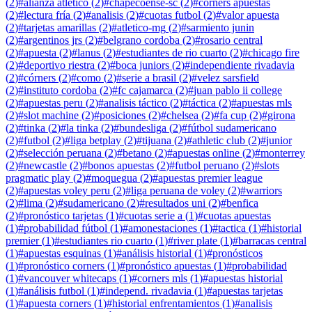
(
2
)
#
alianza atletico
(
2
)
#
chapecoense-sc
(
2
)
#
corners apuestas
(
2
)
#
lectura fría
(
2
)
#
analisis
(
2
)
#
cuotas futbol
(
2
)
#
valor apuesta
(
2
)
#
tarjetas amarillas
(
2
)
#
atletico-mg
(
2
)
#
sarmiento junin
(
2
)
#
argentinos jrs
(
2
)
#
belgrano cordoba
(
2
)
#
rosario central
(
2
)
#
apuesta
(
2
)
#
lanus
(
2
)
#
estudiantes de rio cuarto
(
2
)
#
chicago fire
(
2
)
#
deportivo riestra
(
2
)
#
boca juniors
(
2
)
#
independiente rivadavia
(
2
)
#
córners
(
2
)
#
como
(
2
)
#
serie a brasil
(
2
)
#
velez sarsfield
(
2
)
#
instituto cordoba
(
2
)
#
fc cajamarca
(
2
)
#
juan pablo ii college
(
2
)
#
apuestas peru
(
2
)
#
analisis táctico
(
2
)
#
táctica
(
2
)
#
apuestas mls
(
2
)
#
slot machine
(
2
)
#
posiciones
(
2
)
#
chelsea
(
2
)
#
fa cup
(
2
)
#
girona
(
2
)
#
tinka
(
2
)
#
la tinka
(
2
)
#
bundesliga
(
2
)
#
fútbol sudamericano
(
2
)
#
futbol
(
2
)
#
liga betplay
(
2
)
#
tijuana
(
2
)
#
athletic club
(
2
)
#
junior
(
2
)
#
selección peruana
(
2
)
#
betano
(
2
)
#
apuestas online
(
2
)
#
monterrey
(
2
)
#
newcastle
(
2
)
#
bonos apuestas
(
2
)
#
futbol peruano
(
2
)
#
slots
pragmatic play
(
2
)
#
moquegua
(
2
)
#
apuestas premier league
(
2
)
#
apuestas voley peru
(
2
)
#
liga peruana de voley
(
2
)
#
warriors
(
2
)
#
lima
(
2
)
#
sudamericano
(
2
)
#
resultados uni
(
2
)
#
benfica
(
2
)
#
pronóstico tarjetas
(
1
)
#
cuotas serie a
(
1
)
#
cuotas apuestas
(
1
)
#
probabilidad fútbol
(
1
)
#
amonestaciones
(
1
)
#
tactica
(
1
)
#
historial
premier
(
1
)
#
estudiantes rio cuarto
(
1
)
#
river plate
(
1
)
#
barracas central
(
1
)
#
apuestas esquinas
(
1
)
#
análisis historial
(
1
)
#
pronósticos
(
1
)
#
pronóstico corners
(
1
)
#
pronóstico apuestas
(
1
)
#
probabilidad
(
1
)
#
vancouver whitecaps
(
1
)
#
corners mls
(
1
)
#
apuestas historial
(
1
)
#
análisis futbol
(
1
)
#
independ. rivadavia
(
1
)
#
apuestas tarjetas
(
1
)
#
apuesta corners
(
1
)
#
historial enfrentamientos
(
1
)
#
analisis