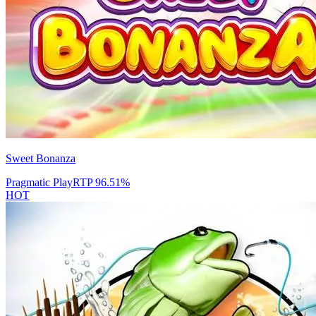
Sweet Bonanza
Pragmatic Play
RTP
96.51
%
HOT