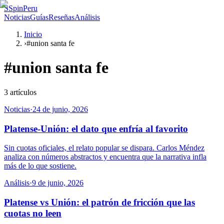
S
SpinPeru
Noticias
Guías
Reseñas
Análisis
Inicio
›
#union santa fe
#
union santa fe
3
artículos
Noticias
·
24 de junio, 2026
Platense-Unión: el dato que enfría al favorito
Sin cuotas oficiales, el relato popular se dispara. Carlos Méndez
analiza con números abstractos y encuentra que la narrativa infla
más de lo que sostiene.
Análisis
·
9 de junio, 2026
Platense vs Unión: el patrón de fricción que las
cuotas no leen