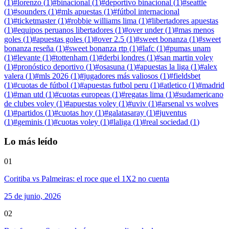
(
1
)
#
lorenzo
(
1
)
#
binacional
(
1
)
#
deportivo binacional
(
1
)
#
seattle
(
1
)
#
sounders
(
1
)
#
mls apuestas
(
1
)
#
fútbol internacional
(
1
)
#
ticketmaster
(
1
)
#
robbie williams lima
(
1
)
#
libertadores apuestas
(
1
)
#
equipos peruanos libertadores
(
1
)
#
over under
(
1
)
#
mas menos
goles
(
1
)
#
apuestas goles
(
1
)
#
over 2.5
(
1
)
#
sweet bonanza
(
1
)
#
sweet
bonanza reseña
(
1
)
#
sweet bonanza rtp
(
1
)
#
lafc
(
1
)
#
pumas unam
(
1
)
#
levante
(
1
)
#
tottenham
(
1
)
#
derbi londres
(
1
)
#
san martin voley
(
1
)
#
pronóstico deportivo
(
1
)
#
osasuna
(
1
)
#
apuestas la liga
(
1
)
#
alex
valera
(
1
)
#
mls 2026
(
1
)
#
jugadores más valiosos
(
1
)
#
fieldsbet
(
1
)
#
cuotas de fútbol
(
1
)
#
apuestas futbol peru
(
1
)
#
atletico
(
1
)
#
madrid
(
1
)
#
man utd
(
1
)
#
cuotas europeas
(
1
)
#
regatas lima
(
1
)
#
sudamericano
de clubes voley
(
1
)
#
apuestas voley
(
1
)
#
uviv
(
1
)
#
arsenal vs wolves
(
1
)
#
partidos
(
1
)
#
cuotas hoy
(
1
)
#
galatasaray
(
1
)
#
juventus
(
1
)
#
geminis
(
1
)
#
cuotas voley
(
1
)
#
laliga
(
1
)
#
real sociedad
(
1
)
Lo más leído
01
Coritiba vs Palmeiras: el roce que el 1X2 no cuenta
25 de junio, 2026
02