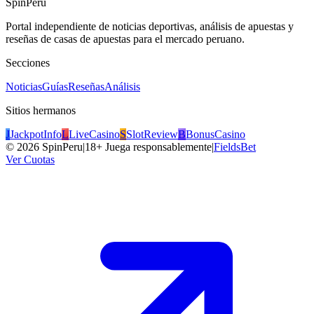
SpinPeru
Portal independiente de noticias deportivas, análisis de apuestas y
reseñas de casas de apuestas para el mercado peruano.
Secciones
Noticias
Guías
Reseñas
Análisis
Sitios hermanos
J
JackpotInfo
L
LiveCasino
S
SlotReview
B
BonusCasino
©
2026
SpinPeru
|
18+ Juega responsablemente
|
FieldsBet
Ver Cuotas