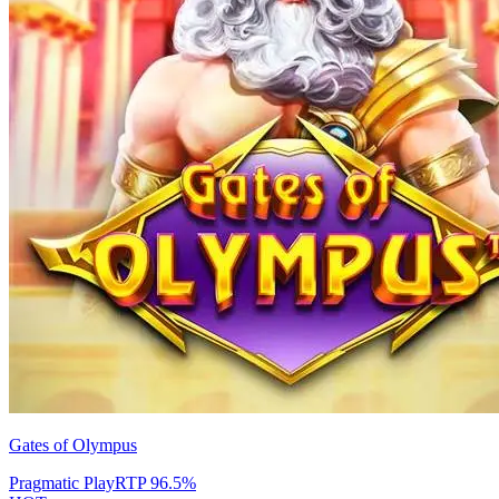
Gates of Olympus
Pragmatic Play
RTP
96.5
%