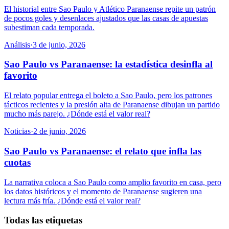
El historial entre Sao Paulo y Atlético Paranaense repite un patrón
de pocos goles y desenlaces ajustados que las casas de apuestas
subestiman cada temporada.
Análisis
·
3 de junio, 2026
Sao Paulo vs Paranaense: la estadística desinfla al
favorito
El relato popular entrega el boleto a Sao Paulo, pero los patrones
tácticos recientes y la presión alta de Paranaense dibujan un partido
mucho más parejo. ¿Dónde está el valor real?
Noticias
·
2 de junio, 2026
Sao Paulo vs Paranaense: el relato que infla las
cuotas
La narrativa coloca a Sao Paulo como amplio favorito en casa, pero
los datos históricos y el momento de Paranaense sugieren una
lectura más fría. ¿Dónde está el valor real?
Todas las etiquetas