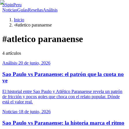
S
SpinPeru
Noticias
Guías
Reseñas
Análisis
Inicio
›
#atletico paranaense
#
atletico paranaense
4
artículos
Análisis
·
20 de junio, 2026
Sao Paulo vs Paranaense: el patrón que la cuota no
ve
El historial entre Sao Paulo y Atlético Paranaense revela un patrón
de fricción y pocos goles que choca con el relato popular. Dónde
está el valor real.
Noticias
·
18 de junio, 2026
Sao Paulo vs Paranaense: la historia marca el ritmo