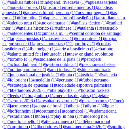
(
1
)
#
análisis futbol
(
1
)
#
independ. rivadavia
(
1
)
#
apuestas tarjetas
(
1
)
#
apuesta corners
(
1
)
#
historial enfrentamientos
(
1
)
#
analisis
apuestas
(
1
)
#
apuestas fútbol peruano
(
1
)
#
ucv moquegua
(
1
)
#
as
roma
(
1
)
#
fiorentina
(
1
)
#
apuestas fútbol brasileño
(
1
)
#
estudiantes l.p.
(
1
)
#
atletico grau
(
1
)
#
utc cajamarca
(
1
)
#
análisis táctico
(
1
)
#
cagliari
inter
(
1
)
#
analisis historico
(
1
)
#
udinese
(
1
)
#
atalanta
(
1
)
#
sassuolo
(
1
)
#
antecedentes
(
1
)
#
gimnasia m.
(
1
)
#
central cordoba de santiago
(
1
)
#
tarjetas apuestas
(
1
)
#
nashville sc
(
1
)
#
cf montreal
(
1
)
#
major
league soccer
(
1
)
#
previa apuestas
(
1
)
#
sport boys
(
1
)
#
cuotas
brasileirao
(
1
)
#
fbc melgar
(
1
)
#
serie a brasileirao
(
1
)
#
charlotte
(
1
)
#
atlanta united fc
(
1
)
#
huracán
(
1
)
#
new england revolution
(
1
)
#
toronto fc
(
1
)
#
estudiantes de la plata
(
1
)
#
petroperu
(
1
)
#
actualidad perú
(
1
)
#
gestión pública
(
1
)
#
posiciones chelsea
(
1
)
#
nottingham forest
(
1
)
#
am i in love
(
1
)
#
shine soundtrack
(
1
)
#
junta nacional de justicia
(
1
)
#
junta
(
1
)
#
justicia
(
1
)
#
valencia
(
1
)
#
fc lorient
(
1
)
#
medellin
(
1
)
#
peruano
(
1
)
#
fútbol peruano
(
1
)
#
estrategia de apuestas
(
1
)
#
sociedade esportiva palmeiras
(
1
)
#
libertadores 2026
(
1
)
#
nba playoffs
(
1
)
#
houston rockets
(
1
)
#
leeds
(
1
)
#
bragantino
(
1
)
#
mercados de goles
(
1
)
#
getafe
(
1
)
#
serums 2026
(
1
)
#
resultados serums
(
1
)
#
plazas serums
(
1
)
#
perú
(
1
)
#
jacuipense
(
1
)
#
copa de brasil
(
1
)
#
betis
(
1
)
#
lyon
(
1
)
#
ligue 1
(
1
)
#
hoffenheim
(
1
)
#
dortmund
(
1
)
#
conmebol
(
1
)
#
sudamericana
(
1
)
#
estudiantes
(
1
)
#
nba
(
1
)
#
play-in nba
(
1
)
#
underdog nba
(
1
)
#
puerto cabello
(
1
)
#
atletico mineiro
(
1
)
#
atlético nacional
(
1
)
#
coquimbo
(
1
)
#
libertadores
(
1
)
#
sudamericana 2026
(
1
)
#
sporting