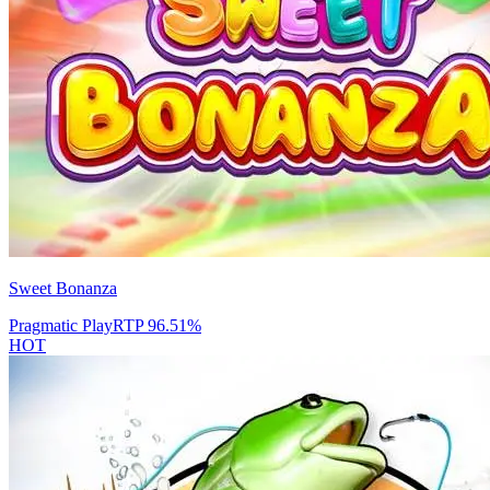
Sweet Bonanza
Pragmatic Play
RTP
96.51
%
HOT