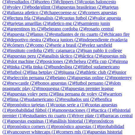
(
3
)
#
resultados
(
3
)
#
sorteo
(
3
)
#
clippers
(
3
)
#
cuotas baloncesto
(
3
)
#
voley
(
3
)
#
bodø/glimt
(
3
)
#
apuestas brasileirao
(
2
)
#
tarjetas
(
2
)
#
alianza atletico
(
2
)
#
chapecoense-sc
(
2
)
#
corners apuestas
(
2
)
#
lectura fría
(
2
)
#
analisis
(
2
)
#
cuotas futbol
(
2
)
#
valor apuesta
(
2
)
#
tarjetas amarillas
(
2
)
#
atletico-mg
(
2
)
#
sarmiento junin
(
2
)
#
argentinos jrs
(
2
)
#
belgrano cordoba
(
2
)
#
rosario central
(
2
)
#
apuesta
(
2
)
#
lanus
(
2
)
#
estudiantes de rio cuarto
(
2
)
#
chicago fire
(
2
)
#
deportivo riestra
(
2
)
#
boca juniors
(
2
)
#
independiente rivadavia
(
2
)
#
córners
(
2
)
#
como
(
2
)
#
serie a brasil
(
2
)
#
velez sarsfield
(
2
)
#
instituto cordoba
(
2
)
#
fc cajamarca
(
2
)
#
juan pablo ii college
(
2
)
#
apuestas peru
(
2
)
#
analisis táctico
(
2
)
#
táctica
(
2
)
#
apuestas mls
(
2
)
#
slot machine
(
2
)
#
posiciones
(
2
)
#
chelsea
(
2
)
#
fa cup
(
2
)
#
girona
(
2
)
#
tinka
(
2
)
#
la tinka
(
2
)
#
bundesliga
(
2
)
#
fútbol sudamericano
(
2
)
#
futbol
(
2
)
#
liga betplay
(
2
)
#
tijuana
(
2
)
#
athletic club
(
2
)
#
junior
(
2
)
#
selección peruana
(
2
)
#
betano
(
2
)
#
apuestas online
(
2
)
#
monterrey
(
2
)
#
newcastle
(
2
)
#
bonos apuestas
(
2
)
#
futbol peruano
(
2
)
#
slots
pragmatic play
(
2
)
#
moquegua
(
2
)
#
apuestas premier league
(
2
)
#
apuestas voley peru
(
2
)
#
liga peruana de voley
(
2
)
#
warriors
(
2
)
#
lima
(
2
)
#
sudamericano
(
2
)
#
resultados uni
(
2
)
#
benfica
(
2
)
#
pronóstico tarjetas
(
1
)
#
cuotas serie a
(
1
)
#
cuotas apuestas
(
1
)
#
probabilidad fútbol
(
1
)
#
amonestaciones
(
1
)
#
tactica
(
1
)
#
historial
premier
(
1
)
#
estudiantes rio cuarto
(
1
)
#
river plate
(
1
)
#
barracas central
(
1
)
#
apuestas esquinas
(
1
)
#
análisis historial
(
1
)
#
pronósticos
(
1
)
#
pronóstico corners
(
1
)
#
pronóstico apuestas
(
1
)
#
probabilidad
(
1
)
#
vancouver whitecaps
(
1
)
#
corners mls
(
1
)
#
apuestas historial