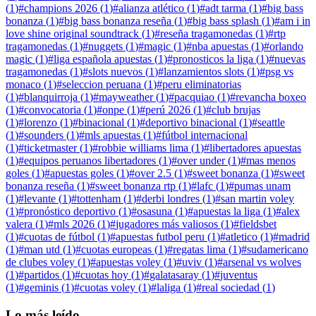
(
1
)
#
champions 2026
(
1
)
#
alianza atlético
(
1
)
#
adt tarma
(
1
)
#
big bass
bonanza
(
1
)
#
big bass bonanza reseña
(
1
)
#
big bass splash
(
1
)
#
am i in
love shine original soundtrack
(
1
)
#
reseña tragamonedas
(
1
)
#
rtp
tragamonedas
(
1
)
#
nuggets
(
1
)
#
magic
(
1
)
#
nba apuestas
(
1
)
#
orlando
magic
(
1
)
#
liga española apuestas
(
1
)
#
pronosticos la liga
(
1
)
#
nuevas
tragamonedas
(
1
)
#
slots nuevos
(
1
)
#
lanzamientos slots
(
1
)
#
psg vs
monaco
(
1
)
#
seleccion peruana
(
1
)
#
peru eliminatorias
(
1
)
#
blanquirroja
(
1
)
#
mayweather
(
1
)
#
pacquiao
(
1
)
#
revancha boxeo
(
1
)
#
convocatoria
(
1
)
#
onpe
(
1
)
#
perú 2026
(
1
)
#
club brujas
(
1
)
#
lorenzo
(
1
)
#
binacional
(
1
)
#
deportivo binacional
(
1
)
#
seattle
(
1
)
#
sounders
(
1
)
#
mls apuestas
(
1
)
#
fútbol internacional
(
1
)
#
ticketmaster
(
1
)
#
robbie williams lima
(
1
)
#
libertadores apuestas
(
1
)
#
equipos peruanos libertadores
(
1
)
#
over under
(
1
)
#
mas menos
goles
(
1
)
#
apuestas goles
(
1
)
#
over 2.5
(
1
)
#
sweet bonanza
(
1
)
#
sweet
bonanza reseña
(
1
)
#
sweet bonanza rtp
(
1
)
#
lafc
(
1
)
#
pumas unam
(
1
)
#
levante
(
1
)
#
tottenham
(
1
)
#
derbi londres
(
1
)
#
san martin voley
(
1
)
#
pronóstico deportivo
(
1
)
#
osasuna
(
1
)
#
apuestas la liga
(
1
)
#
alex
valera
(
1
)
#
mls 2026
(
1
)
#
jugadores más valiosos
(
1
)
#
fieldsbet
(
1
)
#
cuotas de fútbol
(
1
)
#
apuestas futbol peru
(
1
)
#
atletico
(
1
)
#
madrid
(
1
)
#
man utd
(
1
)
#
cuotas europeas
(
1
)
#
regatas lima
(
1
)
#
sudamericano
de clubes voley
(
1
)
#
apuestas voley
(
1
)
#
uviv
(
1
)
#
arsenal vs wolves
(
1
)
#
partidos
(
1
)
#
cuotas hoy
(
1
)
#
galatasaray
(
1
)
#
juventus
(
1
)
#
geminis
(
1
)
#
cuotas voley
(
1
)
#
laliga
(
1
)
#
real sociedad
(
1
)
Lo más leído