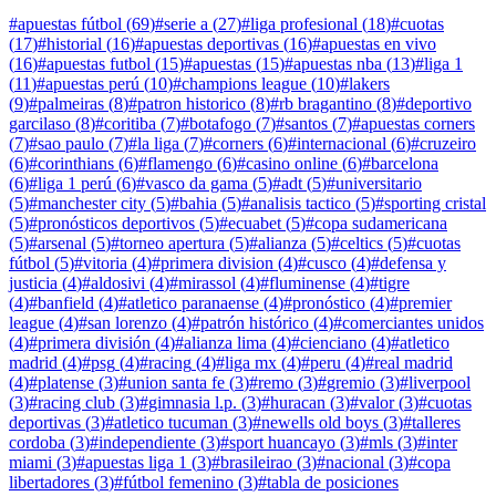
#
apuestas fútbol
(
69
)
#
serie a
(
27
)
#
liga profesional
(
18
)
#
cuotas
(
17
)
#
historial
(
16
)
#
apuestas deportivas
(
16
)
#
apuestas en vivo
(
16
)
#
apuestas futbol
(
15
)
#
apuestas
(
15
)
#
apuestas nba
(
13
)
#
liga 1
(
11
)
#
apuestas perú
(
10
)
#
champions league
(
10
)
#
lakers
(
9
)
#
palmeiras
(
8
)
#
patron historico
(
8
)
#
rb bragantino
(
8
)
#
deportivo
garcilaso
(
8
)
#
coritiba
(
7
)
#
botafogo
(
7
)
#
santos
(
7
)
#
apuestas corners
(
7
)
#
sao paulo
(
7
)
#
la liga
(
7
)
#
corners
(
6
)
#
internacional
(
6
)
#
cruzeiro
(
6
)
#
corinthians
(
6
)
#
flamengo
(
6
)
#
casino online
(
6
)
#
barcelona
(
6
)
#
liga 1 perú
(
6
)
#
vasco da gama
(
5
)
#
adt
(
5
)
#
universitario
(
5
)
#
manchester city
(
5
)
#
bahia
(
5
)
#
analisis tactico
(
5
)
#
sporting cristal
(
5
)
#
pronósticos deportivos
(
5
)
#
ecuabet
(
5
)
#
copa sudamericana
(
5
)
#
arsenal
(
5
)
#
torneo apertura
(
5
)
#
alianza
(
5
)
#
celtics
(
5
)
#
cuotas
fútbol
(
5
)
#
vitoria
(
4
)
#
primera division
(
4
)
#
cusco
(
4
)
#
defensa y
justicia
(
4
)
#
aldosivi
(
4
)
#
mirassol
(
4
)
#
fluminense
(
4
)
#
tigre
(
4
)
#
banfield
(
4
)
#
atletico paranaense
(
4
)
#
pronóstico
(
4
)
#
premier
league
(
4
)
#
san lorenzo
(
4
)
#
patrón histórico
(
4
)
#
comerciantes unidos
(
4
)
#
primera división
(
4
)
#
alianza lima
(
4
)
#
cienciano
(
4
)
#
atletico
madrid
(
4
)
#
psg
(
4
)
#
racing
(
4
)
#
liga mx
(
4
)
#
peru
(
4
)
#
real madrid
(
4
)
#
platense
(
3
)
#
union santa fe
(
3
)
#
remo
(
3
)
#
gremio
(
3
)
#
liverpool
(
3
)
#
racing club
(
3
)
#
gimnasia l.p.
(
3
)
#
huracan
(
3
)
#
valor
(
3
)
#
cuotas
deportivas
(
3
)
#
atletico tucuman
(
3
)
#
newells old boys
(
3
)
#
talleres
cordoba
(
3
)
#
independiente
(
3
)
#
sport huancayo
(
3
)
#
mls
(
3
)
#
inter
miami
(
3
)
#
apuestas liga 1
(
3
)
#
brasileirao
(
3
)
#
nacional
(
3
)
#
copa
libertadores
(
3
)
#
fútbol femenino
(
3
)
#
tabla de posiciones