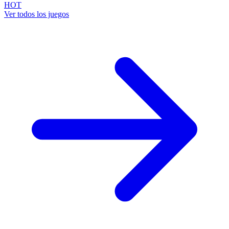
HOT
Ver todos los juegos