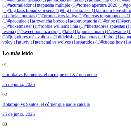
(
1
)
#
acumulador
(
1
)
#
apuesta multiple
(
1
)
#
torneo apertura 2026
(
1
)
#
go
(
1
)
#
big bass bonanza reseña
(
1
)
#
big bass splash
(
1
)
#
am i in love shin
española apuestas
(
1
)
#
pronosticos la liga
(
1
)
#
nuevas tragamonedas
(
1
(
1
)
#
pacquiao
(
1
)
#
revancha boxeo
(
1
)
#
convocatoria
(
1
)
#
onpe
(
1
)
#
per
(
1
)
#
ticketmaster
(
1
)
#
robbie williams lima
(
1
)
#
libertadores apuestas
(
1
reseña
(
1
)
#
sweet bonanza rtp
(
1
)
#
lafc
(
1
)
#
pumas unam
(
1
)
#
levante
(
1
(
1
)
#
jugadores más valiosos
(
1
)
#
fieldsbet
(
1
)
#
cuotas de fútbol
(
1
)
#
apue
voley
(
1
)
#
uviv
(
1
)
#
arsenal vs wolves
(
1
)
#
partidos
(
1
)
#
cuotas hoy
(
1
)
Lo más leído
01
Coritiba vs Palmeiras: el roce que el 1X2 no cuenta
25 de junio, 2026
02
Botafogo vs Santos: el córner que nadie calcula
25 de junio, 2026
03