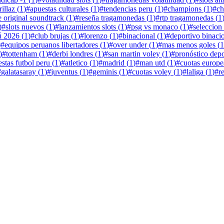
rillaz
(
1
)
#
apuestas culturales
(
1
)
#
tendencias peru
(
1
)
#
champions
(
1
)
#
ch
e original soundtrack
(
1
)
#
reseña tragamonedas
(
1
)
#
rtp tragamonedas
(
1
)
#
slots nuevos
(
1
)
#
lanzamientos slots
(
1
)
#
psg vs monaco
(
1
)
#
seleccion
ú 2026
(
1
)
#
club brujas
(
1
)
#
lorenzo
(
1
)
#
binacional
(
1
)
#
deportivo binaci
)
#
equipos peruanos libertadores
(
1
)
#
over under
(
1
)
#
mas menos goles
(
1
)
#
tottenham
(
1
)
#
derbi londres
(
1
)
#
san martin voley
(
1
)
#
pronóstico depo
stas futbol peru
(
1
)
#
atletico
(
1
)
#
madrid
(
1
)
#
man utd
(
1
)
#
cuotas europe
#
galatasaray
(
1
)
#
juventus
(
1
)
#
geminis
(
1
)
#
cuotas voley
(
1
)
#
laliga
(
1
)
#
r