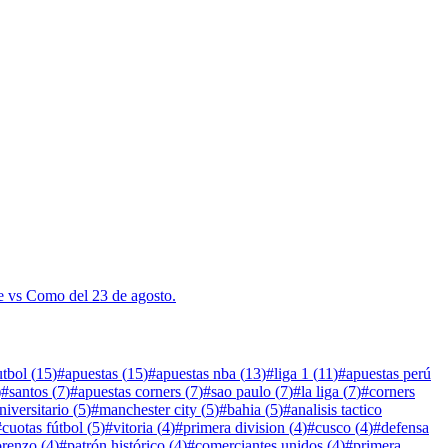
se vs Como del 23 de agosto.
utbol
(
15
)
#
apuestas
(
15
)
#
apuestas nba
(
13
)
#
liga 1
(
11
)
#
apuestas perú
)
#
santos
(
7
)
#
apuestas corners
(
7
)
#
sao paulo
(
7
)
#
la liga
(
7
)
#
corners
niversitario
(
5
)
#
manchester city
(
5
)
#
bahia
(
5
)
#
analisis tactico
#
cuotas fútbol
(
5
)
#
vitoria
(
4
)
#
primera division
(
4
)
#
cusco
(
4
)
#
defensa
orenzo
(
4
)
#
patrón histórico
(
4
)
#
comerciantes unidos
(
4
)
#
primera