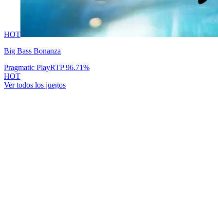
HOT
Big Bass Bonanza
Pragmatic Play
RTP
96.71
%
HOT
Ver todos los juegos