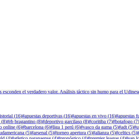
 esconden el verdadero valor. Análisis táctico sin humo para el Udine
istorial
(
16
)
#
apuestas deportivas
(
16
)
#
apuestas en vivo
(
16
)
#
apuestas f
(
8
)
#
rb bragantino
(
8
)
#
deportivo garcilaso
(
8
)
#
coritiba
(
7
)
#
botafogo
(
7
o online
(
6
)
#
barcelona
(
6
)
#
liga 1 perú
(
6
)
#
vasco da gama
(
5
)
#
adt
(
5
)
#
u
sudamericana
(
5
)
#
arsenal
(
5
)
#
torneo apertura
(
5
)
#
alianza
(
5
)
#
celtics
(
5
)
eld
(
4
)
#
atletico paranaense
(
4
)
#
pronóstico
(
4
)
#
premier league
(
4
)
#
san l