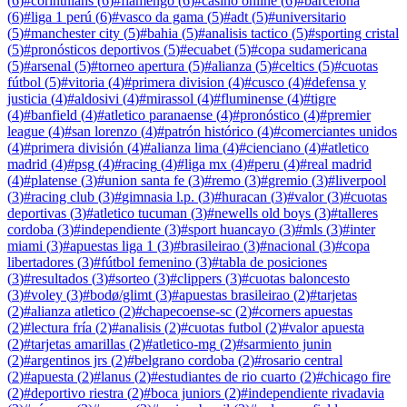
(
6
)
#
corinthians
(
6
)
#
flamengo
(
6
)
#
casino online
(
6
)
#
barcelona
(
6
)
#
liga 1 perú
(
6
)
#
vasco da gama
(
5
)
#
adt
(
5
)
#
universitario
(
5
)
#
manchester city
(
5
)
#
bahia
(
5
)
#
analisis tactico
(
5
)
#
sporting cristal
(
5
)
#
pronósticos deportivos
(
5
)
#
ecuabet
(
5
)
#
copa sudamericana
(
5
)
#
arsenal
(
5
)
#
torneo apertura
(
5
)
#
alianza
(
5
)
#
celtics
(
5
)
#
cuotas
fútbol
(
5
)
#
vitoria
(
4
)
#
primera division
(
4
)
#
cusco
(
4
)
#
defensa y
justicia
(
4
)
#
aldosivi
(
4
)
#
mirassol
(
4
)
#
fluminense
(
4
)
#
tigre
(
4
)
#
banfield
(
4
)
#
atletico paranaense
(
4
)
#
pronóstico
(
4
)
#
premier
league
(
4
)
#
san lorenzo
(
4
)
#
patrón histórico
(
4
)
#
comerciantes unidos
(
4
)
#
primera división
(
4
)
#
alianza lima
(
4
)
#
cienciano
(
4
)
#
atletico
madrid
(
4
)
#
psg
(
4
)
#
racing
(
4
)
#
liga mx
(
4
)
#
peru
(
4
)
#
real madrid
(
4
)
#
platense
(
3
)
#
union santa fe
(
3
)
#
remo
(
3
)
#
gremio
(
3
)
#
liverpool
(
3
)
#
racing club
(
3
)
#
gimnasia l.p.
(
3
)
#
huracan
(
3
)
#
valor
(
3
)
#
cuotas
deportivas
(
3
)
#
atletico tucuman
(
3
)
#
newells old boys
(
3
)
#
talleres
cordoba
(
3
)
#
independiente
(
3
)
#
sport huancayo
(
3
)
#
mls
(
3
)
#
inter
miami
(
3
)
#
apuestas liga 1
(
3
)
#
brasileirao
(
3
)
#
nacional
(
3
)
#
copa
libertadores
(
3
)
#
fútbol femenino
(
3
)
#
tabla de posiciones
(
3
)
#
resultados
(
3
)
#
sorteo
(
3
)
#
clippers
(
3
)
#
cuotas baloncesto
(
3
)
#
voley
(
3
)
#
bodø/glimt
(
3
)
#
apuestas brasileirao
(
2
)
#
tarjetas
(
2
)
#
alianza atletico
(
2
)
#
chapecoense-sc
(
2
)
#
corners apuestas
(
2
)
#
lectura fría
(
2
)
#
analisis
(
2
)
#
cuotas futbol
(
2
)
#
valor apuesta
(
2
)
#
tarjetas amarillas
(
2
)
#
atletico-mg
(
2
)
#
sarmiento junin
(
2
)
#
argentinos jrs
(
2
)
#
belgrano cordoba
(
2
)
#
rosario central
(
2
)
#
apuesta
(
2
)
#
lanus
(
2
)
#
estudiantes de rio cuarto
(
2
)
#
chicago fire
(
2
)
#
deportivo riestra
(
2
)
#
boca juniors
(
2
)
#
independiente rivadavia