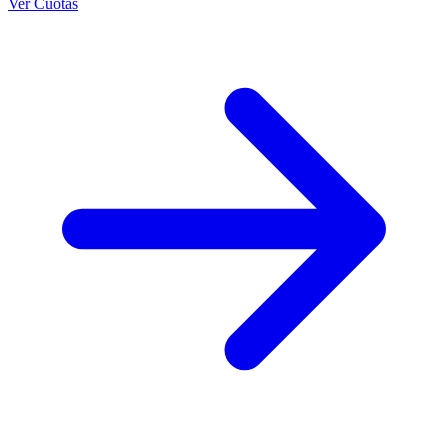
Ver Cuotas