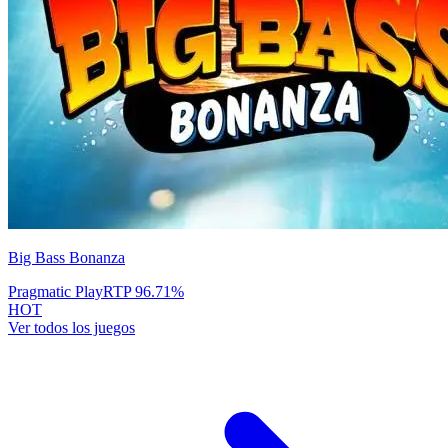
Big Bass Bonanza
Pragmatic Play
RTP
96.71
%
HOT
Ver todos los juegos