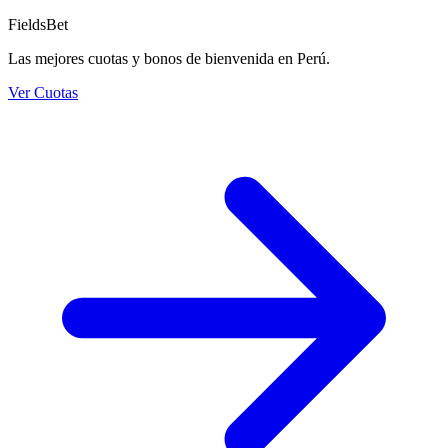
FieldsBet
Las mejores cuotas y bonos de bienvenida en Perú.
Ver Cuotas