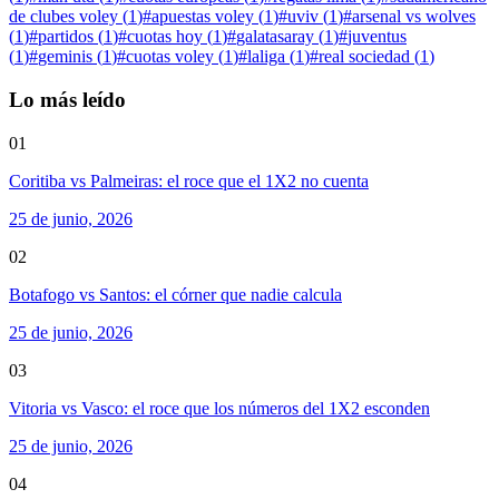
de clubes voley
(
1
)
#
apuestas voley
(
1
)
#
uviv
(
1
)
#
arsenal vs wolves
(
1
)
#
partidos
(
1
)
#
cuotas hoy
(
1
)
#
galatasaray
(
1
)
#
juventus
(
1
)
#
geminis
(
1
)
#
cuotas voley
(
1
)
#
laliga
(
1
)
#
real sociedad
(
1
)
Lo más leído
01
Coritiba vs Palmeiras: el roce que el 1X2 no cuenta
25 de junio, 2026
02
Botafogo vs Santos: el córner que nadie calcula
25 de junio, 2026
03
Vitoria vs Vasco: el roce que los números del 1X2 esconden
25 de junio, 2026
04