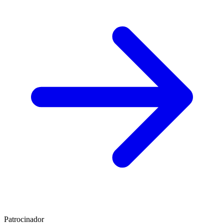
Patrocinador