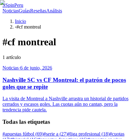
S
SpinPeru
Noticias
Guías
Reseñas
Análisis
Inicio
›
#cf montreal
#
cf montreal
1
artículo
Noticias
·
6 de junio, 2026
Nashville SC vs CF Montreal: el patrón de pocos
goles que se repite
La visita de Montreal a Nashville arrastra un historial de partidos
cerrados y escasos goles. Las cuotas aún no cantan, pero la
tendencia pide cautela.
Todas las etiquetas
#
apuestas fútbol
(
69
)
#
serie a
(
27
)
#
liga profesional
(
18
)
#
cuotas