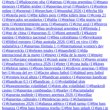
(
1
)
#
nets
(
1
)
#
baloncesto nba
(
1
)
#
atenas
(
1
)
#
copa argentina
(
1
)
#
mano
menezes
(
1
)
#
fabio gruber
(
1
)
#
apuestas royal
(
1
)
#
parlays
(
1
)
#
sorteos
online
(
1
)
#
senegal
(
1
)
#
repechaje
(
1
)
#
mundial 2026
(
1
)
#
fecha fifa
(
1
)
#
lotería perú
(
1
)
#
the killers peru
(
1
)
#
the killers lima
(
1
)
#
costa 21
(
1
)
#
mercados secundarios
(
1
)
#
tabla
(
1
)
#
melgar
(
1
)
#
la granja vip
peru
(
1
)
#
entretenimiento peru
(
1
)
#
jaguares
(
1
)
#
cruz azul
(
1
)
#
bravos
(
1
)
#
conciertos lima
(
1
)
#
liga profesional argentina
(
1
)
#
fórmula 1
(
1
)
#
gp de china
(
1
)
#
apuestas f1
(
1
)
#
kimi antonelli
(
1
)
#
kaizen
gaming
(
1
)
#
atletico nacional
(
1
)
#
liga colombiana
(
1
)
#
leverkusen
(
1
)
#
fútbol europeo
(
1
)
#
gp australia 2026
(
1
)
#
f1 en vivo
(
1
)
#
tv
sudamérica
(
1
)
#
apuestas fórmula 1
(
1
)
#
international women's day
(
1
)
#
mavericks
(
1
)
#
rebotes totales
(
1
)
#
mansfield
(
1
)
#
dia
internacional de la mujer
(
1
)
#
mujer
(
1
)
#
dia de la mujer
(
1
)
#
mujer
peru
(
1
)
#
aviator estrategia
(
1
)
#
crash game
(
1
)
#
jetx
(
1
)
#
juego aviator
(
1
)
#
madureira
(
1
)
#
carioca 2026
(
1
)
#
inter
(
1
)
#
copa italia
(
1
)
#
kings
(
1
)
#
lebron james
(
1
)
#
bono bienvenida
(
1
)
#
rollover apuestas
(
1
)
#
free
bet
(
1
)
#
copa del rey
(
1
)
#
factor altura futbol
(
1
)
#
altitud peru futbol
(
1
)
#
ventaja local altura
(
1
)
#
handicap asiatico
(
1
)
#
apuestas handicap
(
1
)
#
handicap 0.5
(
1
)
#
handicap -1
(
1
)
#
volatilidad slots
(
1
)
#
tragamonedas volatilidad
(
1
)
#
slots alta volatilidad
(
1
)
#
bankroll
casino
(
1
)
#
apuestas combinadas
(
1
)
#
parlay
(
1
)
#
acumulador
(
1
)
#
apuesta multiple
(
1
)
#
torneo apertura 2026
(
1
)
#
gorillaz
(
1
)
#
apuestas culturales
(
1
)
#
tendencias peru
(
1
)
#
champions
(
1
)
#
champions 2026
(
1
)
#
alianza atlético
(
1
)
#
adt tarma
(
1
)
#
big bass
bonanza
(
1
)
#
big bass bonanza reseña
(
1
)
#
big bass splash
(
1
)
#
am i in