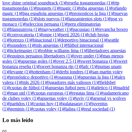
love shine original soundtrack
(
1
)
#
reseña tragamonedas
(
1
)
#
rtp
tragamonedas
(
1
)
#
nuggets
(
1
)
#
magic
(
1
)
#
nba apuestas
(
1
)
#
orlando
magic
(
1
)
#
liga española apuestas
(
1
)
#
pronosticos la liga
(
1
)
#
nuevas
tragamonedas
(
1
)
#
slots nuevos
(
1
)
#
lanzamientos slots
(
1
)
#
psg vs
monaco
(
1
)
#
seleccion peruana
(
1
)
#
peru eliminatorias
(
1
)
#
blanquirroja
(
1
)
#
mayweather
(
1
)
#
pacquiao
(
1
)
#
revancha boxeo
(
1
)
#
convocatoria
(
1
)
#
onpe
(
1
)
#
perú 2026
(
1
)
#
club brujas
(
1
)
#
lorenzo
(
1
)
#
binacional
(
1
)
#
deportivo binacional
(
1
)
#
seattle
(
1
)
#
sounders
(
1
)
#
mls apuestas
(
1
)
#
fútbol internacional
(
1
)
#
ticketmaster
(
1
)
#
robbie williams lima
(
1
)
#
libertadores apuestas
(
1
)
#
equipos peruanos libertadores
(
1
)
#
over under
(
1
)
#
mas menos
goles
(
1
)
#
apuestas goles
(
1
)
#
over 2.5
(
1
)
#
sweet bonanza
(
1
)
#
sweet
bonanza reseña
(
1
)
#
sweet bonanza rtp
(
1
)
#
lafc
(
1
)
#
pumas unam
(
1
)
#
levante
(
1
)
#
tottenham
(
1
)
#
derbi londres
(
1
)
#
san martin voley
(
1
)
#
pronóstico deportivo
(
1
)
#
osasuna
(
1
)
#
apuestas la liga
(
1
)
#
alex
valera
(
1
)
#
mls 2026
(
1
)
#
jugadores más valiosos
(
1
)
#
fieldsbet
(
1
)
#
cuotas de fútbol
(
1
)
#
apuestas futbol peru
(
1
)
#
atletico
(
1
)
#
madrid
(
1
)
#
man utd
(
1
)
#
cuotas europeas
(
1
)
#
regatas lima
(
1
)
#
sudamericano
de clubes voley
(
1
)
#
apuestas voley
(
1
)
#
uviv
(
1
)
#
arsenal vs wolves
(
1
)
#
partidos
(
1
)
#
cuotas hoy
(
1
)
#
galatasaray
(
1
)
#
juventus
(
1
)
#
geminis
(
1
)
#
cuotas voley
(
1
)
#
laliga
(
1
)
#
real sociedad
(
1
)
Lo más leído
01