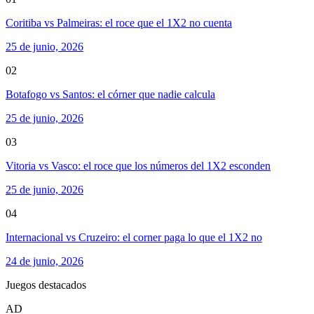
Coritiba vs Palmeiras: el roce que el 1X2 no cuenta
25 de junio, 2026
02
Botafogo vs Santos: el córner que nadie calcula
25 de junio, 2026
03
Vitoria vs Vasco: el roce que los números del 1X2 esconden
25 de junio, 2026
04
Internacional vs Cruzeiro: el corner paga lo que el 1X2 no
24 de junio, 2026
Juegos destacados
AD