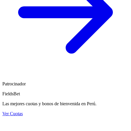
Patrocinador
FieldsBet
Las mejores cuotas y bonos de bienvenida en Perú.
Ver Cuotas