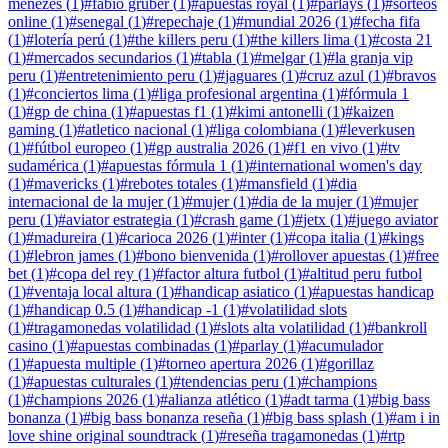
menezes
(
1
)
#
fabio gruber
(
1
)
#
apuestas royal
(
1
)
#
parlays
(
1
)
#
sorteos
online
(
1
)
#
senegal
(
1
)
#
repechaje
(
1
)
#
mundial 2026
(
1
)
#
fecha fifa
(
1
)
#
lotería perú
(
1
)
#
the killers peru
(
1
)
#
the killers lima
(
1
)
#
costa 21
(
1
)
#
mercados secundarios
(
1
)
#
tabla
(
1
)
#
melgar
(
1
)
#
la granja vip
peru
(
1
)
#
entretenimiento peru
(
1
)
#
jaguares
(
1
)
#
cruz azul
(
1
)
#
bravos
(
1
)
#
conciertos lima
(
1
)
#
liga profesional argentina
(
1
)
#
fórmula 1
(
1
)
#
gp de china
(
1
)
#
apuestas f1
(
1
)
#
kimi antonelli
(
1
)
#
kaizen
gaming
(
1
)
#
atletico nacional
(
1
)
#
liga colombiana
(
1
)
#
leverkusen
(
1
)
#
fútbol europeo
(
1
)
#
gp australia 2026
(
1
)
#
f1 en vivo
(
1
)
#
tv
sudamérica
(
1
)
#
apuestas fórmula 1
(
1
)
#
international women's day
(
1
)
#
mavericks
(
1
)
#
rebotes totales
(
1
)
#
mansfield
(
1
)
#
dia
internacional de la mujer
(
1
)
#
mujer
(
1
)
#
dia de la mujer
(
1
)
#
mujer
peru
(
1
)
#
aviator estrategia
(
1
)
#
crash game
(
1
)
#
jetx
(
1
)
#
juego aviator
(
1
)
#
madureira
(
1
)
#
carioca 2026
(
1
)
#
inter
(
1
)
#
copa italia
(
1
)
#
kings
(
1
)
#
lebron james
(
1
)
#
bono bienvenida
(
1
)
#
rollover apuestas
(
1
)
#
free
bet
(
1
)
#
copa del rey
(
1
)
#
factor altura futbol
(
1
)
#
altitud peru futbol
(
1
)
#
ventaja local altura
(
1
)
#
handicap asiatico
(
1
)
#
apuestas handicap
(
1
)
#
handicap 0.5
(
1
)
#
handicap -1
(
1
)
#
volatilidad slots
(
1
)
#
tragamonedas volatilidad
(
1
)
#
slots alta volatilidad
(
1
)
#
bankroll
casino
(
1
)
#
apuestas combinadas
(
1
)
#
parlay
(
1
)
#
acumulador
(
1
)
#
apuesta multiple
(
1
)
#
torneo apertura 2026
(
1
)
#
gorillaz
(
1
)
#
apuestas culturales
(
1
)
#
tendencias peru
(
1
)
#
champions
(
1
)
#
champions 2026
(
1
)
#
alianza atlético
(
1
)
#
adt tarma
(
1
)
#
big bass
bonanza
(
1
)
#
big bass bonanza reseña
(
1
)
#
big bass splash
(
1
)
#
am i in
love shine original soundtrack
(
1
)
#
reseña tragamonedas
(
1
)
#
rtp