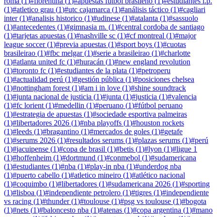
roma
(
1
)
#
fiorentina
(
1
)
#
apuestas fútbol brasileño
(
1
)
#
estudiantes l.p.
(
1
)
#
atletico grau
(
1
)
#
utc cajamarca
(
1
)
#
análisis táctico
(
1
)
#
cagliari
inter
(
1
)
#
analisis historico
(
1
)
#
udinese
(
1
)
#
atalanta
(
1
)
#
sassuolo
(
1
)
#
antecedentes
(
1
)
#
gimnasia m.
(
1
)
#
central cordoba de santiago
(
1
)
#
tarjetas apuestas
(
1
)
#
nashville sc
(
1
)
#
cf montreal
(
1
)
#
major
league soccer
(
1
)
#
previa apuestas
(
1
)
#
sport boys
(
1
)
#
cuotas
brasileirao
(
1
)
#
fbc melgar
(
1
)
#
serie a brasileirao
(
1
)
#
charlotte
(
1
)
#
atlanta united fc
(
1
)
#
huracán
(
1
)
#
new england revolution
(
1
)
#
toronto fc
(
1
)
#
estudiantes de la plata
(
1
)
#
petroperu
(
1
)
#
actualidad perú
(
1
)
#
gestión pública
(
1
)
#
posiciones chelsea
(
1
)
#
nottingham forest
(
1
)
#
am i in love
(
1
)
#
shine soundtrack
(
1
)
#
junta nacional de justicia
(
1
)
#
junta
(
1
)
#
justicia
(
1
)
#
valencia
(
1
)
#
fc lorient
(
1
)
#
medellin
(
1
)
#
peruano
(
1
)
#
fútbol peruano
(
1
)
#
estrategia de apuestas
(
1
)
#
sociedade esportiva palmeiras
(
1
)
#
libertadores 2026
(
1
)
#
nba playoffs
(
1
)
#
houston rockets
(
1
)
#
leeds
(
1
)
#
bragantino
(
1
)
#
mercados de goles
(
1
)
#
getafe
(
1
)
#
serums 2026
(
1
)
#
resultados serums
(
1
)
#
plazas serums
(
1
)
#
perú
(
1
)
#
jacuipense
(
1
)
#
copa de brasil
(
1
)
#
betis
(
1
)
#
lyon
(
1
)
#
ligue 1
(
1
)
#
hoffenheim
(
1
)
#
dortmund
(
1
)
#
conmebol
(
1
)
#
sudamericana
(
1
)
#
estudiantes
(
1
)
#
nba
(
1
)
#
play-in nba
(
1
)
#
underdog nba
(
1
)
#
puerto cabello
(
1
)
#
atletico mineiro
(
1
)
#
atlético nacional
(
1
)
#
coquimbo
(
1
)
#
libertadores
(
1
)
#
sudamericana 2026
(
1
)
#
sporting
(
1
)
#
lisboa
(
1
)
#
independiente petrolero
(
1
)
#
tigres
(
1
)
#
independiente
vs racing
(
1
)
#
thunder
(
1
)
#
toulouse
(
1
)
#
psg vs toulouse
(
1
)
#
bogota
(
1
)
#
nets
(
1
)
#
baloncesto nba
(
1
)
#
atenas
(
1
)
#
copa argentina
(
1
)
#
mano