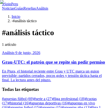
S
SpinPeru
Noticias
Guías
Reseñas
Análisis
Inicio
›
#análisis táctico
#
análisis táctico
1
artículo
Análisis
·
9 de junio, 2026
Grau-UTC: el patrón que se repite sin pedir permiso
En Piura, el historial reciente entre Grau y UTC marca un guion
previsible: partidos cerrados, pocos goles y tensión táctica hasta el
final. La lectura antes del pitazo.
Todas las etiquetas
#
apuestas fútbol
(
69
)
#
serie a
(
27
)
#
liga profesional
(
18
)
#
cuotas
(
17
)
#
historial
(
16
)
#
apuestas deportivas
(
16
)
#
apuestas en vivo
(
16
)
#
apuestas futbol
(
15
)
#
apuestas
(
15
)
#
apuestas nba
(
13
)
#
liga 1