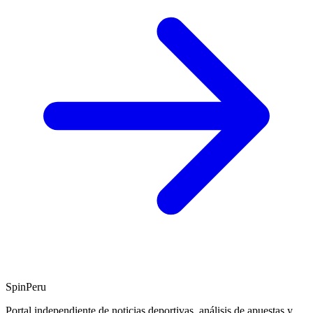
SpinPeru
Portal independiente de noticias deportivas, análisis de apuestas y