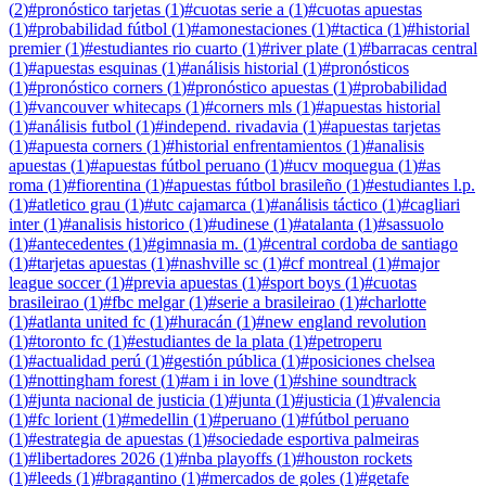
(
2
)
#
pronóstico tarjetas
(
1
)
#
cuotas serie a
(
1
)
#
cuotas apuestas
(
1
)
#
probabilidad fútbol
(
1
)
#
amonestaciones
(
1
)
#
tactica
(
1
)
#
historial
premier
(
1
)
#
estudiantes rio cuarto
(
1
)
#
river plate
(
1
)
#
barracas central
(
1
)
#
apuestas esquinas
(
1
)
#
análisis historial
(
1
)
#
pronósticos
(
1
)
#
pronóstico corners
(
1
)
#
pronóstico apuestas
(
1
)
#
probabilidad
(
1
)
#
vancouver whitecaps
(
1
)
#
corners mls
(
1
)
#
apuestas historial
(
1
)
#
análisis futbol
(
1
)
#
independ. rivadavia
(
1
)
#
apuestas tarjetas
(
1
)
#
apuesta corners
(
1
)
#
historial enfrentamientos
(
1
)
#
analisis
apuestas
(
1
)
#
apuestas fútbol peruano
(
1
)
#
ucv moquegua
(
1
)
#
as
roma
(
1
)
#
fiorentina
(
1
)
#
apuestas fútbol brasileño
(
1
)
#
estudiantes l.p.
(
1
)
#
atletico grau
(
1
)
#
utc cajamarca
(
1
)
#
análisis táctico
(
1
)
#
cagliari
inter
(
1
)
#
analisis historico
(
1
)
#
udinese
(
1
)
#
atalanta
(
1
)
#
sassuolo
(
1
)
#
antecedentes
(
1
)
#
gimnasia m.
(
1
)
#
central cordoba de santiago
(
1
)
#
tarjetas apuestas
(
1
)
#
nashville sc
(
1
)
#
cf montreal
(
1
)
#
major
league soccer
(
1
)
#
previa apuestas
(
1
)
#
sport boys
(
1
)
#
cuotas
brasileirao
(
1
)
#
fbc melgar
(
1
)
#
serie a brasileirao
(
1
)
#
charlotte
(
1
)
#
atlanta united fc
(
1
)
#
huracán
(
1
)
#
new england revolution
(
1
)
#
toronto fc
(
1
)
#
estudiantes de la plata
(
1
)
#
petroperu
(
1
)
#
actualidad perú
(
1
)
#
gestión pública
(
1
)
#
posiciones chelsea
(
1
)
#
nottingham forest
(
1
)
#
am i in love
(
1
)
#
shine soundtrack
(
1
)
#
junta nacional de justicia
(
1
)
#
junta
(
1
)
#
justicia
(
1
)
#
valencia
(
1
)
#
fc lorient
(
1
)
#
medellin
(
1
)
#
peruano
(
1
)
#
fútbol peruano
(
1
)
#
estrategia de apuestas
(
1
)
#
sociedade esportiva palmeiras
(
1
)
#
libertadores 2026
(
1
)
#
nba playoffs
(
1
)
#
houston rockets
(
1
)
#
leeds
(
1
)
#
bragantino
(
1
)
#
mercados de goles
(
1
)
#
getafe