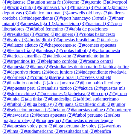
(
4
)
#
platense
(
3
)
#
union santa fe
(
3
)
#
remo
(
3
)
#
gremio
(
3
)
#
liverpool
(
3
)
#
racing club
(
3
)
#
gimnasia l.p.
(
3
)
#
huracan
(
3
)
#
valor
(
3
)
#
cuotas
deportivas
(
3
)
#
atletico tucuman
(
3
)
#
newells old boys
(
3
)
#
talleres
cordoba
(
3
)
#
independiente
(
3
)
#
sport huancayo
(
3
)
#
mls
(
3
)
#
inter
miami
(
3
)
#
apuestas liga 1
(
3
)
#
brasileirao
(
3
)
#
nacional
(
3
)
#
copa
libertadores
(
3
)
#
fútbol femenino
(
3
)
#
tabla de posiciones
(
3
)
#
resultados
(
3
)
#
sorteo
(
3
)
#
clippers
(
3
)
#
cuotas baloncesto
(
3
)
#
voley
(
3
)
#
bodø/glimt
(
3
)
#
apuestas brasileirao
(
2
)
#
tarjetas
(
2
)
#
alianza atletico
(
2
)
#
chapecoense-sc
(
2
)
#
corners apuestas
(
2
)
#
lectura fría
(
2
)
#
analisis
(
2
)
#
cuotas futbol
(
2
)
#
valor apuesta
(
2
)
#
tarjetas amarillas
(
2
)
#
atletico-mg
(
2
)
#
sarmiento junin
(
2
)
#
argentinos jrs
(
2
)
#
belgrano cordoba
(
2
)
#
rosario central
(
2
)
#
apuesta
(
2
)
#
lanus
(
2
)
#
estudiantes de rio cuarto
(
2
)
#
chicago fire
(
2
)
#
deportivo riestra
(
2
)
#
boca juniors
(
2
)
#
independiente rivadavia
(
2
)
#
córners
(
2
)
#
como
(
2
)
#
serie a brasil
(
2
)
#
velez sarsfield
(
2
)
#
instituto cordoba
(
2
)
#
fc cajamarca
(
2
)
#
juan pablo ii college
(
2
)
#
apuestas peru
(
2
)
#
analisis táctico
(
2
)
#
táctica
(
2
)
#
apuestas mls
(
2
)
#
slot machine
(
2
)
#
posiciones
(
2
)
#
chelsea
(
2
)
#
fa cup
(
2
)
#
girona
(
2
)
#
tinka
(
2
)
#
la tinka
(
2
)
#
bundesliga
(
2
)
#
fútbol sudamericano
(
2
)
#
futbol
(
2
)
#
liga betplay
(
2
)
#
tijuana
(
2
)
#
athletic club
(
2
)
#
junior
(
2
)
#
selección peruana
(
2
)
#
betano
(
2
)
#
apuestas online
(
2
)
#
monterrey
(
2
)
#
newcastle
(
2
)
#
bonos apuestas
(
2
)
#
futbol peruano
(
2
)
#
slots
pragmatic play
(
2
)
#
moquegua
(
2
)
#
apuestas premier league
(
2
)
#
apuestas voley peru
(
2
)
#
liga peruana de voley
(
2
)
#
warriors
(
2
)
#
lima
(
2
)
#
sudamericano
(
2
)
#
resultados uni
(
2
)
#
benfica