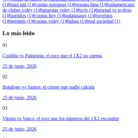
(
1
)
#
man utd
(
1
)
#
cuotas europeas
(
1
)
#
regatas lima
(
1
)
#
sudamericano
de clubes voley
(
1
)
#
apuestas voley
(
1
)
#
uviv
(
1
)
#
arsenal vs wolves
(
1
)
#
partidos
(
1
)
#
cuotas hoy
(
1
)
#
galatasaray
(
1
)
#
juventus
(
1
)
#
geminis
(
1
)
#
cuotas voley
(
1
)
#
laliga
(
1
)
#
real sociedad
(
1
)
Lo más leído
01
Coritiba vs Palmeiras: el roce que el 1X2 no cuenta
25 de junio, 2026
02
Botafogo vs Santos: el córner que nadie calcula
25 de junio, 2026
03
Vitoria vs Vasco: el roce que los números del 1X2 esconden
25 de junio, 2026