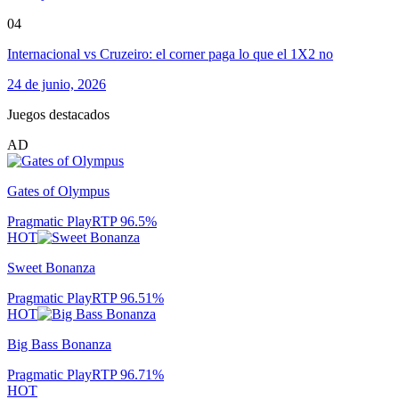
04
Internacional vs Cruzeiro: el corner paga lo que el 1X2 no
24 de junio, 2026
Juegos destacados
AD
Gates of Olympus
Pragmatic Play
RTP
96.5
%
HOT
Sweet Bonanza
Pragmatic Play
RTP
96.51
%
HOT
Big Bass Bonanza
Pragmatic Play
RTP
96.71
%
HOT