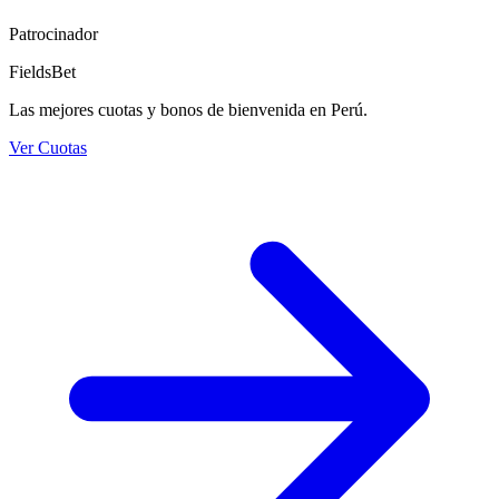
Patrocinador
FieldsBet
Las mejores cuotas y bonos de bienvenida en Perú.
Ver Cuotas