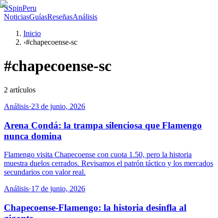
S
SpinPeru
Noticias
Guías
Reseñas
Análisis
Inicio
›
#chapecoense-sc
#
chapecoense-sc
2
artículos
Análisis
·
23 de junio, 2026
Arena Condá: la trampa silenciosa que Flamengo
nunca domina
Flamengo visita Chapecoense con cuota 1.50, pero la historia
muestra duelos cerrados. Revisamos el patrón táctico y los mercados
secundarios con valor real.
Análisis
·
17 de junio, 2026
Chapecoense-Flamengo: la historia desinfla al