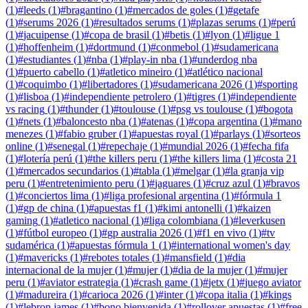
(
1
)
#
leeds
(
1
)
#
bragantino
(
1
)
#
mercados de goles
(
1
)
#
getafe
(
1
)
#
serums 2026
(
1
)
#
resultados serums
(
1
)
#
plazas serums
(
1
)
#
perú
(
1
)
#
jacuipense
(
1
)
#
copa de brasil
(
1
)
#
betis
(
1
)
#
lyon
(
1
)
#
ligue 1
(
1
)
#
hoffenheim
(
1
)
#
dortmund
(
1
)
#
conmebol
(
1
)
#
sudamericana
(
1
)
#
estudiantes
(
1
)
#
nba
(
1
)
#
play-in nba
(
1
)
#
underdog nba
(
1
)
#
puerto cabello
(
1
)
#
atletico mineiro
(
1
)
#
atlético nacional
(
1
)
#
coquimbo
(
1
)
#
libertadores
(
1
)
#
sudamericana 2026
(
1
)
#
sporting
(
1
)
#
lisboa
(
1
)
#
independiente petrolero
(
1
)
#
tigres
(
1
)
#
independiente
vs racing
(
1
)
#
thunder
(
1
)
#
toulouse
(
1
)
#
psg vs toulouse
(
1
)
#
bogota
(
1
)
#
nets
(
1
)
#
baloncesto nba
(
1
)
#
atenas
(
1
)
#
copa argentina
(
1
)
#
mano
menezes
(
1
)
#
fabio gruber
(
1
)
#
apuestas royal
(
1
)
#
parlays
(
1
)
#
sorteos
online
(
1
)
#
senegal
(
1
)
#
repechaje
(
1
)
#
mundial 2026
(
1
)
#
fecha fifa
(
1
)
#
lotería perú
(
1
)
#
the killers peru
(
1
)
#
the killers lima
(
1
)
#
costa 21
(
1
)
#
mercados secundarios
(
1
)
#
tabla
(
1
)
#
melgar
(
1
)
#
la granja vip
peru
(
1
)
#
entretenimiento peru
(
1
)
#
jaguares
(
1
)
#
cruz azul
(
1
)
#
bravos
(
1
)
#
conciertos lima
(
1
)
#
liga profesional argentina
(
1
)
#
fórmula 1
(
1
)
#
gp de china
(
1
)
#
apuestas f1
(
1
)
#
kimi antonelli
(
1
)
#
kaizen
gaming
(
1
)
#
atletico nacional
(
1
)
#
liga colombiana
(
1
)
#
leverkusen
(
1
)
#
fútbol europeo
(
1
)
#
gp australia 2026
(
1
)
#
f1 en vivo
(
1
)
#
tv
sudamérica
(
1
)
#
apuestas fórmula 1
(
1
)
#
international women's day
(
1
)
#
mavericks
(
1
)
#
rebotes totales
(
1
)
#
mansfield
(
1
)
#
dia
internacional de la mujer
(
1
)
#
mujer
(
1
)
#
dia de la mujer
(
1
)
#
mujer
peru
(
1
)
#
aviator estrategia
(
1
)
#
crash game
(
1
)
#
jetx
(
1
)
#
juego aviator
(
1
)
#
madureira
(
1
)
#
carioca 2026
(
1
)
#
inter
(
1
)
#
copa italia
(
1
)
#
kings
(
1
)
#
lebron james
(
1
)
#
bono bienvenida
(
1
)
#
rollover apuestas
(
1
)
#
free