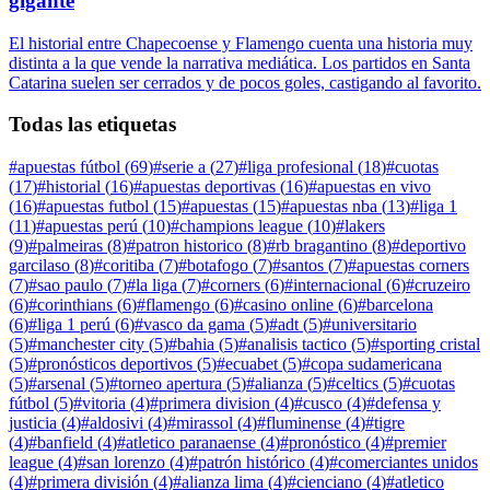
gigante
El historial entre Chapecoense y Flamengo cuenta una historia muy
distinta a la que vende la narrativa mediática. Los partidos en Santa
Catarina suelen ser cerrados y de pocos goles, castigando al favorito.
Todas las etiquetas
#
apuestas fútbol
(
69
)
#
serie a
(
27
)
#
liga profesional
(
18
)
#
cuotas
(
17
)
#
historial
(
16
)
#
apuestas deportivas
(
16
)
#
apuestas en vivo
(
16
)
#
apuestas futbol
(
15
)
#
apuestas
(
15
)
#
apuestas nba
(
13
)
#
liga 1
(
11
)
#
apuestas perú
(
10
)
#
champions league
(
10
)
#
lakers
(
9
)
#
palmeiras
(
8
)
#
patron historico
(
8
)
#
rb bragantino
(
8
)
#
deportivo
garcilaso
(
8
)
#
coritiba
(
7
)
#
botafogo
(
7
)
#
santos
(
7
)
#
apuestas corners
(
7
)
#
sao paulo
(
7
)
#
la liga
(
7
)
#
corners
(
6
)
#
internacional
(
6
)
#
cruzeiro
(
6
)
#
corinthians
(
6
)
#
flamengo
(
6
)
#
casino online
(
6
)
#
barcelona
(
6
)
#
liga 1 perú
(
6
)
#
vasco da gama
(
5
)
#
adt
(
5
)
#
universitario
(
5
)
#
manchester city
(
5
)
#
bahia
(
5
)
#
analisis tactico
(
5
)
#
sporting cristal
(
5
)
#
pronósticos deportivos
(
5
)
#
ecuabet
(
5
)
#
copa sudamericana
(
5
)
#
arsenal
(
5
)
#
torneo apertura
(
5
)
#
alianza
(
5
)
#
celtics
(
5
)
#
cuotas
fútbol
(
5
)
#
vitoria
(
4
)
#
primera division
(
4
)
#
cusco
(
4
)
#
defensa y
justicia
(
4
)
#
aldosivi
(
4
)
#
mirassol
(
4
)
#
fluminense
(
4
)
#
tigre
(
4
)
#
banfield
(
4
)
#
atletico paranaense
(
4
)
#
pronóstico
(
4
)
#
premier
league
(
4
)
#
san lorenzo
(
4
)
#
patrón histórico
(
4
)
#
comerciantes unidos
(
4
)
#
primera división
(
4
)
#
alianza lima
(
4
)
#
cienciano
(
4
)
#
atletico