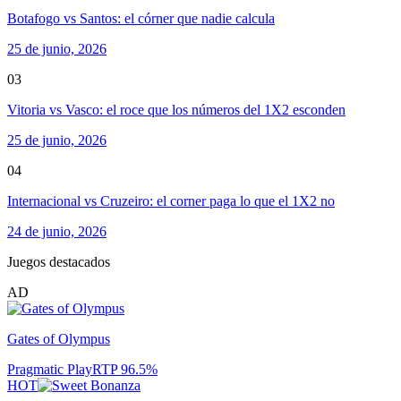
Botafogo vs Santos: el córner que nadie calcula
25 de junio, 2026
03
Vitoria vs Vasco: el roce que los números del 1X2 esconden
25 de junio, 2026
04
Internacional vs Cruzeiro: el corner paga lo que el 1X2 no
24 de junio, 2026
Juegos destacados
AD
Gates of Olympus
Pragmatic Play
RTP
96.5
%
HOT