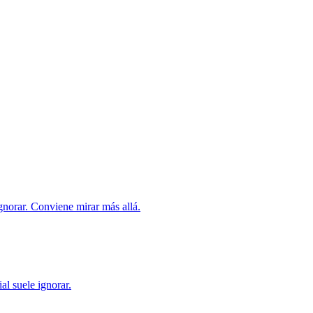
gnorar. Conviene mirar más allá.
al suele ignorar.