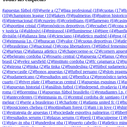
#
apuestas fútbol
(
69
)
#
serie a
(
27
)
#
liga profesional
(
18
)
#
cuotas
(
17
)
#
h
(
10
)
#
champions league
(
10
)
#
lakers
(
9
)
#
palmeiras
(
8
)
#
patron historico
(
6
)
#
internacional
(
6
)
#
cruzeiro
(
6
)
#
corinthians
(
6
)
#
flamengo
(
6
)
#
casin
(
5
)
#
sporting cristal
(
5
)
#
pronósticos deportivos
(
5
)
#
ecuabet
(
5
)
#
copa 
y justicia
(
4
)
#
aldosivi
(
4
)
#
mirassol
(
4
)
#
fluminense
(
4
)
#
tigre
(
4
)
#
banfi
división
(
4
)
#
alianza lima
(
4
)
#
cienciano
(
4
)
#
atletico madrid
(
4
)
#
psg
(
4
(
3
)
#
gimnasia l.p.
(
3
)
#
huracan
(
3
)
#
valor
(
3
)
#
cuotas deportivas
(
3
)
#
atl
(
3
)
#
brasileirao
(
3
)
#
nacional
(
3
)
#
copa libertadores
(
3
)
#
fútbol femenin
(
2
)
#
tarjetas
(
2
)
#
alianza atletico
(
2
)
#
chapecoense-sc
(
2
)
#
corners apues
(
2
)
#
belgrano cordoba
(
2
)
#
rosario central
(
2
)
#
apuesta
(
2
)
#
lanus
(
2
)
#
es
brasil
(
2
)
#
velez sarsfield
(
2
)
#
instituto cordoba
(
2
)
#
fc cajamarca
(
2
)
#
ju
(
2
)
#
girona
(
2
)
#
tinka
(
2
)
#
la tinka
(
2
)
#
bundesliga
(
2
)
#
fútbol sudameric
(
2
)
#
newcastle
(
2
)
#
bonos apuestas
(
2
)
#
futbol peruano
(
2
)
#
slots pragma
(
2
)
#
sudamericano
(
2
)
#
resultados uni
(
2
)
#
benfica
(
2
)
#
pronóstico tarjet
cuarto
(
1
)
#
river plate
(
1
)
#
barracas central
(
1
)
#
apuestas esquinas
(
1
)
#
a
(
1
)
#
apuestas historial
(
1
)
#
análisis futbol
(
1
)
#
independ. rivadavia
(
1
)
#
a
roma
(
1
)
#
fiorentina
(
1
)
#
apuestas fútbol brasileño
(
1
)
#
estudiantes l.p.
(
(
1
)
#
antecedentes
(
1
)
#
gimnasia m.
(
1
)
#
central cordoba de santiago
(
1
)
melgar
(
1
)
#
serie a brasileirao
(
1
)
#
charlotte
(
1
)
#
atlanta united fc
(
1
)
#
h
(
1
)
#
posiciones chelsea
(
1
)
#
nottingham forest
(
1
)
#
am i in love
(
1
)
#
shi
(
1
)
#
estrategia de apuestas
(
1
)
#
sociedade esportiva palmeiras
(
1
)
#
libe
(
1
)
#
resultados serums
(
1
)
#
plazas serums
(
1
)
#
perú
(
1
)
#
jacuipense
(
1
)
#
(
1
)
#
play-in nba
(
1
)
#
underdog nba
(
1
)
#
puerto cabello
(
1
)
#
atletico min