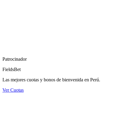
Patrocinador
FieldsBet
Las mejores cuotas y bonos de bienvenida en Perú.
Ver Cuotas