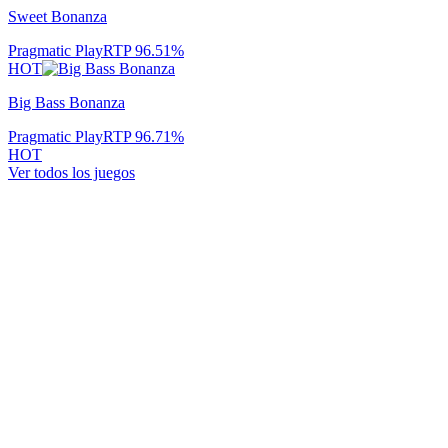
Sweet Bonanza
Pragmatic Play
RTP
96.51
%
HOT
Big Bass Bonanza
Pragmatic Play
RTP
96.71
%
HOT
Ver todos los juegos