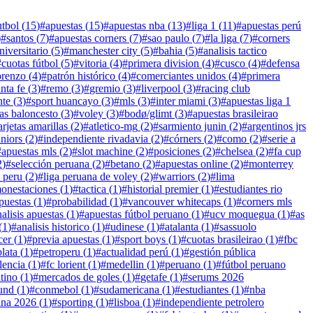
utbol
(
15
)
#
apuestas
(
15
)
#
apuestas nba
(
13
)
#
liga 1
(
11
)
#
apuestas perú
)
#
santos
(
7
)
#
apuestas corners
(
7
)
#
sao paulo
(
7
)
#
la liga
(
7
)
#
corners
niversitario
(
5
)
#
manchester city
(
5
)
#
bahia
(
5
)
#
analisis tactico
#
cuotas fútbol
(
5
)
#
vitoria
(
4
)
#
primera division
(
4
)
#
cusco
(
4
)
#
defensa
orenzo
(
4
)
#
patrón histórico
(
4
)
#
comerciantes unidos
(
4
)
#
primera
nta fe
(
3
)
#
remo
(
3
)
#
gremio
(
3
)
#
liverpool
(
3
)
#
racing club
nte
(
3
)
#
sport huancayo
(
3
)
#
mls
(
3
)
#
inter miami
(
3
)
#
apuestas liga 1
as baloncesto
(
3
)
#
voley
(
3
)
#
bodø/glimt
(
3
)
#
apuestas brasileirao
arjetas amarillas
(
2
)
#
atletico-mg
(
2
)
#
sarmiento junin
(
2
)
#
argentinos jrs
niors
(
2
)
#
independiente rivadavia
(
2
)
#
córners
(
2
)
#
como
(
2
)
#
serie a
#
apuestas mls
(
2
)
#
slot machine
(
2
)
#
posiciones
(
2
)
#
chelsea
(
2
)
#
fa cup
2
)
#
selección peruana
(
2
)
#
betano
(
2
)
#
apuestas online
(
2
)
#
monterrey
 peru
(
2
)
#
liga peruana de voley
(
2
)
#
warriors
(
2
)
#
lima
onestaciones
(
1
)
#
tactica
(
1
)
#
historial premier
(
1
)
#
estudiantes rio
puestas
(
1
)
#
probabilidad
(
1
)
#
vancouver whitecaps
(
1
)
#
corners mls
nalisis apuestas
(
1
)
#
apuestas fútbol peruano
(
1
)
#
ucv moquegua
(
1
)
#
as
(
1
)
#
analisis historico
(
1
)
#
udinese
(
1
)
#
atalanta
(
1
)
#
sassuolo
cer
(
1
)
#
previa apuestas
(
1
)
#
sport boys
(
1
)
#
cuotas brasileirao
(
1
)
#
fbc
plata
(
1
)
#
petroperu
(
1
)
#
actualidad perú
(
1
)
#
gestión pública
lencia
(
1
)
#
fc lorient
(
1
)
#
medellin
(
1
)
#
peruano
(
1
)
#
fútbol peruano
tino
(
1
)
#
mercados de goles
(
1
)
#
getafe
(
1
)
#
serums 2026
und
(
1
)
#
conmebol
(
1
)
#
sudamericana
(
1
)
#
estudiantes
(
1
)
#
nba
ana 2026
(
1
)
#
sporting
(
1
)
#
lisboa
(
1
)
#
independiente petrolero