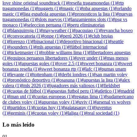
love shine original soundtrack
(
1
)
#
reseña tragamonedas
(
1
)
#
rtp
tragamonedas
(
1
)
#
nuggets
(
1
)
#
magic
(
1
)
#
nba apuestas
(
1
)
#
orlando
magic
(
1
)
#
liga española apuestas
(
1
)
#
pronosticos la liga
(
1
)
#
nuevas
tragamonedas
(
1
)
#
slots nuevos
(
1
)
#
lanzamientos slots
(
1
)
#
psg vs
monaco
(
1
)
#
seleccion peruana
(
1
)
#
peru eliminatorias
(
1
)
#
blanquirroja
(
1
)
#
mayweather
(
1
)
#
pacquiao
(
1
)
#
revancha boxeo
(
1
)
#
convocatoria
(
1
)
#
onpe
(
1
)
#
perú 2026
(
1
)
#
club brujas
(
1
)
#
lorenzo
(
1
)
#
binacional
(
1
)
#
deportivo binacional
(
1
)
#
seattle
(
1
)
#
sounders
(
1
)
#
mls apuestas
(
1
)
#
fútbol internacional
(
1
)
#
ticketmaster
(
1
)
#
robbie williams lima
(
1
)
#
libertadores apuestas
(
1
)
#
equipos peruanos libertadores
(
1
)
#
over under
(
1
)
#
mas menos
goles
(
1
)
#
apuestas goles
(
1
)
#
over 2.5
(
1
)
#
sweet bonanza
(
1
)
#
sweet
bonanza reseña
(
1
)
#
sweet bonanza rtp
(
1
)
#
lafc
(
1
)
#
pumas unam
(
1
)
#
levante
(
1
)
#
tottenham
(
1
)
#
derbi londres
(
1
)
#
san martin voley
(
1
)
#
pronóstico deportivo
(
1
)
#
osasuna
(
1
)
#
apuestas la liga
(
1
)
#
alex
valera
(
1
)
#
mls 2026
(
1
)
#
jugadores más valiosos
(
1
)
#
fieldsbet
(
1
)
#
cuotas de fútbol
(
1
)
#
apuestas futbol peru
(
1
)
#
atletico
(
1
)
#
madrid
(
1
)
#
man utd
(
1
)
#
cuotas europeas
(
1
)
#
regatas lima
(
1
)
#
sudamericano
de clubes voley
(
1
)
#
apuestas voley
(
1
)
#
uviv
(
1
)
#
arsenal vs wolves
(
1
)
#
partidos
(
1
)
#
cuotas hoy
(
1
)
#
galatasaray
(
1
)
#
juventus
(
1
)
#
geminis
(
1
)
#
cuotas voley
(
1
)
#
laliga
(
1
)
#
real sociedad
(
1
)
Lo más leído
01