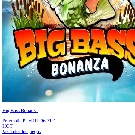
Big Bass Bonanza
Pragmatic Play
RTP
96.71
%
HOT
Ver todos los juegos