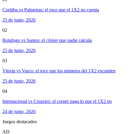
Coritiba vs Palmeiras: el roce que el 1X2 no cuenta
25 de junio, 2026
02
Botafogo vs Santos: el córner que nadie calcula
25 de junio, 2026
03
Vitoria vs Vasco: el roce que los números del 1X2 esconden
25 de junio, 2026
04
Internacional vs Cruzeiro: el corner paga lo que el 1X2 no
24 de junio, 2026
Juegos destacados
AD