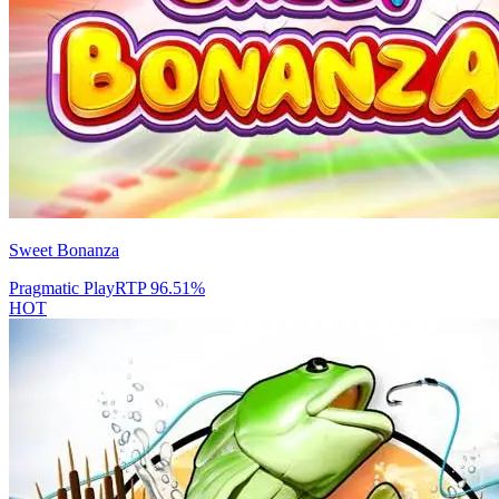
Sweet Bonanza
Pragmatic Play
RTP
96.51
%
HOT